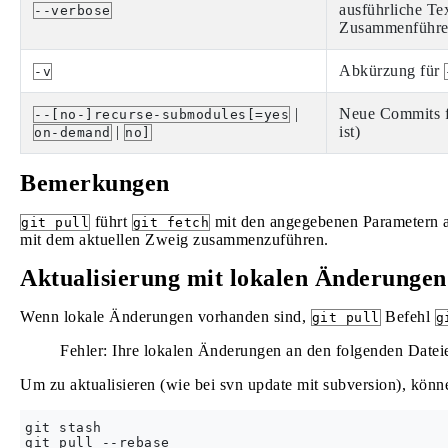
ausführliche T
--verbose
Zusammenführen
Abkürzung für
-v
|
Neue Commits fü
--[no-]recurse-submodules[=yes
|
ist)
on-demand
no]
Bemerkungen
führt
mit den angegebenen Parametern a
git pull
git fetch
mit dem aktuellen Zweig zusammenzuführen.
Aktualisierung mit lokalen Änderungen
Wenn lokale Änderungen vorhanden sind,
Befehl
git pull
g
Fehler: Ihre lokalen Änderungen an den folgenden Dat
Um zu aktualisieren (wie bei svn update mit subversion), könn
git stash

git pull --rebase 
