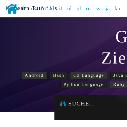
Learn Tutorials
de
es
fr
hi
it
nl
pl
ru
sv
ja
ko
G
Zi
Android
Bash
C# Language
Java 
Python Language
Ruby 
SUCHE…