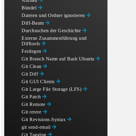
Aufbau
Bündel
Dateien und Ordner ignorieren
Diff-Baum
Durchsuchen der Geschichte
Externe Zusammenführung und
Difftools
Festlegen
Git Branch Name auf Bash Ubuntu
Git Clean
Git Diff
Git GUI Clients
Git Large File Storage (LFS)
Git Patch
Git Remote
Git rerere
Git Revisions-Syntax
git send-email
Git Tagging