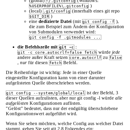
(global)
(Windows:
~/.gitconfig
)
%USERPROFILE%\.gitconfig
(local)
(innerhalb eines git repo
.git/config
)
$GIT_DIR
eine
dedizierte Datei
(mit
),
git config -f
die zum Beispiel zum Ändern der Konfiguration
von Submodulen verwendet wird:
git config -f .gitmodules ...
die Befehlszeile mit
:
git -c
würde
jede
git -c core.autocrlf=false fetch
andere außer Kraft setzen
zu
core.autocrlf
false
,
nur
für diesen
Befehl.
fetch
Die Reihenfolge ist wichtig: Jede in einer Quelle
eingestellte Konfiguration kann von einer darunter
aufgelisteten Quelle überschrieben werden.
ist der Befehl, 3
git config --system/global/local
dieser Quellen aufzulisten, aber nur git config -l würde
alle
aufgelösten
Konfigurationen auflisten.
"Gelöst" bedeutet, dass nur der endgültig überschriebene
Konfigurationswert aufgeführt wird.
Wenn Sie sehen möchten, welche Config aus welcher Datei
stammt, geben Sie seit git 2.8 Folgendes ein: