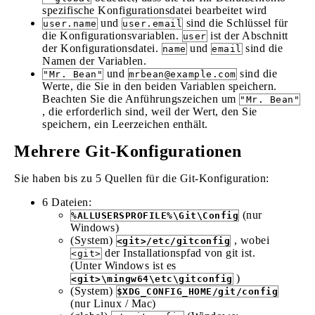
spezifische Konfigurationsdatei bearbeitet wird
und
sind die Schlüssel für
user.name
user.email
die Konfigurationsvariablen.
ist der Abschnitt
user
der Konfigurationsdatei.
und
sind die
name
email
Namen der Variablen.
und
sind die
"Mr. Bean"
mrbean@example.com
Werte, die Sie in den beiden Variablen speichern.
Beachten Sie die Anführungszeichen um
"Mr. Bean"
, die erforderlich sind, weil der Wert, den Sie
speichern, ein Leerzeichen enthält.
Mehrere Git-Konfigurationen
Sie haben bis zu 5 Quellen für die Git-Konfiguration:
6 Dateien:
(nur
%ALLUSERSPROFILE%\Git\Config
Windows)
(System)
, wobei
<git>/etc/gitconfig
der Installationspfad von git ist.
<git>
(Unter Windows ist es
)
<git>\mingw64\etc\gitconfig
(System)
$XDG_CONFIG_HOME/git/config
(nur Linux / Mac)