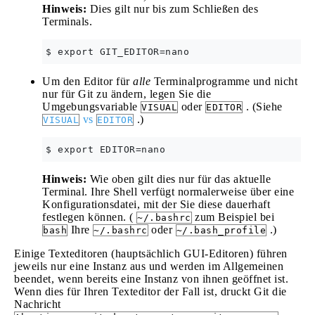
Hinweis:
Dies gilt nur bis zum Schließen des
Terminals.
Um den Editor für
alle
Terminalprogramme und nicht
nur für Git zu ändern, legen Sie die
Umgebungsvariable
oder
. (Siehe
VISUAL
EDITOR
vs
.)
VISUAL
EDITOR
Hinweis:
Wie oben gilt dies nur für das aktuelle
Terminal. Ihre Shell verfügt normalerweise über eine
Konfigurationsdatei, mit der Sie diese dauerhaft
festlegen können. (
zum Beispiel bei
~/.bashrc
Ihre
oder
.)
bash
~/.bashrc
~/.bash_profile
Einige Texteditoren (hauptsächlich GUI-Editoren) führen
jeweils nur eine Instanz aus und werden im Allgemeinen
beendet, wenn bereits eine Instanz von ihnen geöffnet ist.
Wenn dies für Ihren Texteditor der Fall ist, druckt Git die
Nachricht