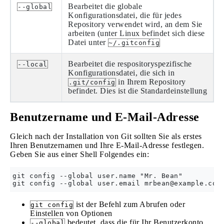
Bearbeitet die globale
--global
Konfigurationsdatei, die für jedes
Repository verwendet wird, an dem Sie
arbeiten (unter Linux befindet sich diese
Datei unter
~/.gitconfig
Bearbeitet die respositoryspezifische
--local
Konfigurationsdatei, die sich in
in Ihrem Repository
.git/config
befindet. Dies ist die Standardeinstellung
Benutzername und E-Mail-Adresse
Gleich nach der Installation von Git sollten Sie als erstes
Ihren Benutzernamen und Ihre E-Mail-Adresse festlegen.
Geben Sie aus einer Shell Folgendes ein:
git config --global user.name "Mr. Bean"

git config --global user.email 
mrbean@example.com
ist der Befehl zum Abrufen oder
git config
Einstellen von Optionen
bedeutet, dass die für Ihr Benutzerkonto
--global