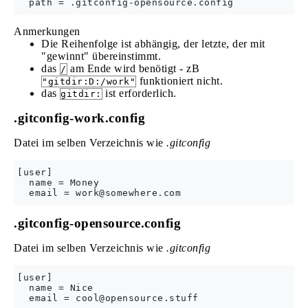
Anmerkungen
Die Reihenfolge ist abhängig, der letzte, der mit
"gewinnt" übereinstimmt.
das
am Ende wird benötigt - zB
/
funktioniert nicht.
"gitdir:D:/work"
das
ist erforderlich.
gitdir:
.gitconfig-work.config
Datei im selben Verzeichnis wie
.gitconfig
[user]

  name = Money

  email = 
work@somewhere.com
.gitconfig-opensource.config
Datei im selben Verzeichnis wie
.gitconfig
[user]

  name = Nice

  email = 
cool@opensource.stuff