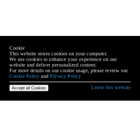
Cookie
This website stores cookies on your computer.
We use cookies to enhance your experience on our
website and deliver personalized content.
For more details on our cookie usage, please review our
Cookie Policy
and
Privacy Policy
Leave this website
Accept all Cookies
Erste Schritte mit Git
.mailmap-Datei: Verknüpfen von Mitwirkenden und
E-Mail-Aliasnamen
Aktualisieren Sie den Objektnamen in der Referenz