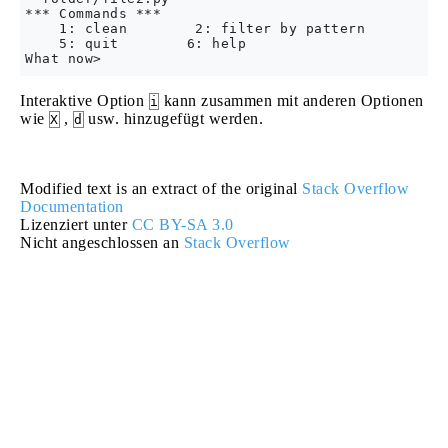
*** Commands ***

    1: clean        2: filter by pattern        3:
    5: quit        6: help

Interaktive Option
kann zusammen mit anderen Optionen
i
wie
,
usw. hinzugefügt werden.
X
d
Modified text is an extract of the original
Stack Overflow
Documentation
Lizenziert unter
CC BY-SA 3.0
Nicht angeschlossen an
Stack Overflow