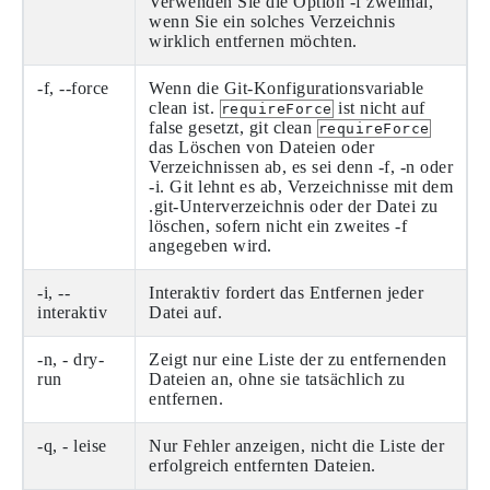
Verwenden Sie die Option -f zweimal,
wenn Sie ein solches Verzeichnis
wirklich entfernen möchten.
-f, --force
Wenn die Git-Konfigurationsvariable
clean ist.
ist nicht auf
requireForce
false gesetzt, git clean
requireForce
das Löschen von Dateien oder
Verzeichnissen ab, es sei denn -f, -n oder
-i. Git lehnt es ab, Verzeichnisse mit dem
.git-Unterverzeichnis oder der Datei zu
löschen, sofern nicht ein zweites -f
angegeben wird.
-i, --
Interaktiv fordert das Entfernen jeder
interaktiv
Datei auf.
-n, - dry-
Zeigt nur eine Liste der zu entfernenden
run
Dateien an, ohne sie tatsächlich zu
entfernen.
-q, - leise
Nur Fehler anzeigen, nicht die Liste der
erfolgreich entfernten Dateien.