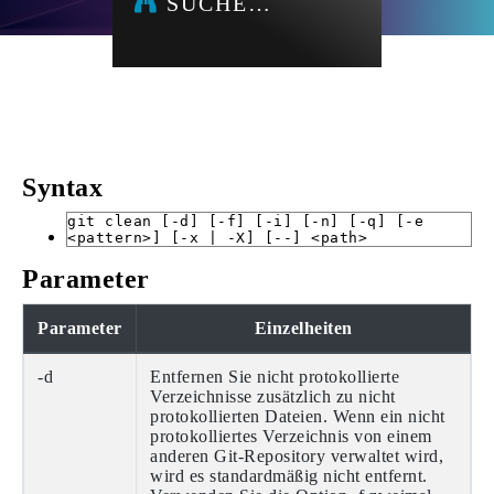
SUCHE…
Syntax
git clean [-d] [-f] [-i] [-n] [-q] [-e
<pattern>] [-x | -X] [--] <path>
Parameter
Parameter
Einzelheiten
-d
Entfernen Sie nicht protokollierte
Verzeichnisse zusätzlich zu nicht
protokollierten Dateien. Wenn ein nicht
protokolliertes Verzeichnis von einem
anderen Git-Repository verwaltet wird,
wird es standardmäßig nicht entfernt.