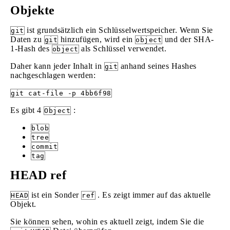
Objekte
ist grundsätzlich ein Schlüsselwertspeicher. Wenn Sie
git
Daten zu
hinzufügen, wird ein
und der SHA-
git
object
1-Hash des
als Schlüssel verwendet.
object
Daher kann jeder Inhalt in
anhand seines Hashes
git
nachgeschlagen werden:
git cat-file -p 4bb6f98
Es gibt 4
:
Object
blob
tree
commit
tag
HEAD ref
ist ein Sonder
. Es zeigt immer auf das aktuelle
HEAD
ref
Objekt.
Sie können sehen, wohin es aktuell zeigt, indem Sie die