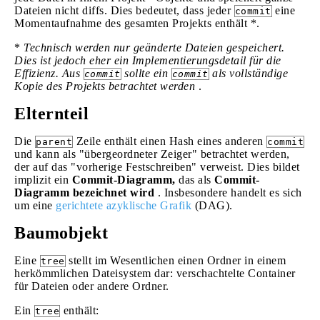
Dateien nicht diffs. Dies bedeutet, dass jeder
eine
commit
Momentaufnahme des gesamten Projekts enthält *.
*
Technisch werden nur geänderte Dateien gespeichert.
Dies ist jedoch eher ein Implementierungsdetail für die
Effizienz. Aus
sollte ein
als vollständige
commit
commit
Kopie des Projekts betrachtet werden
.
Elternteil
Die
Zeile enthält einen Hash eines anderen
parent
commit
und kann als "übergeordneter Zeiger" betrachtet werden,
der auf das "vorherige Festschreiben" verweist. Dies bildet
implizit ein
Commit-Diagramm,
das als
Commit-
Diagramm bezeichnet wird
. Insbesondere handelt es sich
um eine
gerichtete azyklische Grafik
(DAG).
Baumobjekt
Eine
stellt im Wesentlichen einen Ordner in einem
tree
herkömmlichen Dateisystem dar: verschachtelte Container
für Dateien oder andere Ordner.
Ein
enthält:
tree