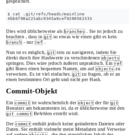
gespeichert.
$ cat .git/refs/heads/mainline

Dies wird üblicherweise als
. Sie ist jedoch zu
branches
beachten , dass in
so etwas wie einen gibt es kein
git
- nur
.
branch
ref
Nun ist es möglich,
rein zu navigieren, indem Sie
git
direkt durch ihre Hashwerte zu verschiedenen
objects
springen. Dies wäre jedoch äußerst unpraktisch. Ein
ref
gibt Ihnen einen bequemen Namen, um auf
zu
objects
verweisen. Es ist viel einfacher,
zu fragen, ob er an
git
einen bestimmten Ort geht und nicht per Hash.
Commit-Objekt
Ein
ist wahrscheinlich der
der für
commit
object
git
Benutzer am bekanntesten ist, da er üblicherweise mit den
Befehlen erstellt wird.
git commit
Der
enthält jedoch keine geänderten Dateien oder
commit
Daten. Sie enthält vielmehr meist Metadaten und Verweise
auf andere
, die den eigentlichen Inhalt des
objects