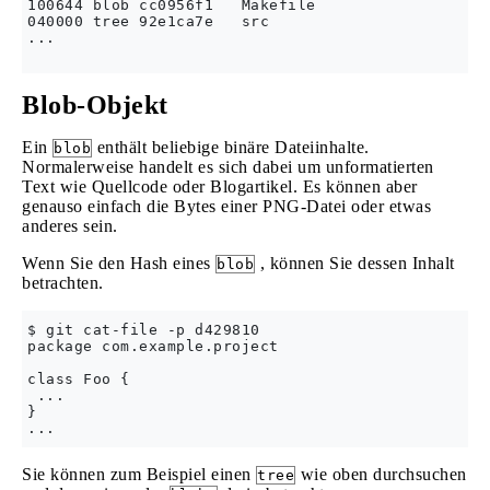
100644 blob cc0956f1   Makefile

040000 tree 92e1ca7e   src

...

Blob-Objekt
Ein
enthält beliebige binäre Dateiinhalte.
blob
Normalerweise handelt es sich dabei um unformatierten
Text wie Quellcode oder Blogartikel. Es können aber
genauso einfach die Bytes einer PNG-Datei oder etwas
anderes sein.
Wenn Sie den Hash eines
, können Sie dessen Inhalt
blob
betrachten.
$ git cat-file -p d429810

package com.example.project

class Foo {

 ...

}

Sie können zum Beispiel einen
wie oben durchsuchen
tree