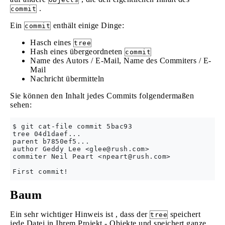
.
commit
Ein
enthält einige Dinge:
commit
Hasch eines
tree
Hash eines übergeordneten
commit
Name des Autors / E-Mail, Name des Commiters / E-
Mail
Nachricht übermitteln
Sie können den Inhalt jedes Commits folgendermaßen
sehen:
$ git cat-file commit 5bac93

tree 04d1daef...

parent b7850ef5...

author Geddy Lee <
glee@rush.com
>

commiter Neil Peart <
npeart@rush.com
>

Baum
Ein sehr wichtiger Hinweis ist , dass der
speichert
tree
jede Datei in Ihrem Projekt - Objekte und speichert ganze