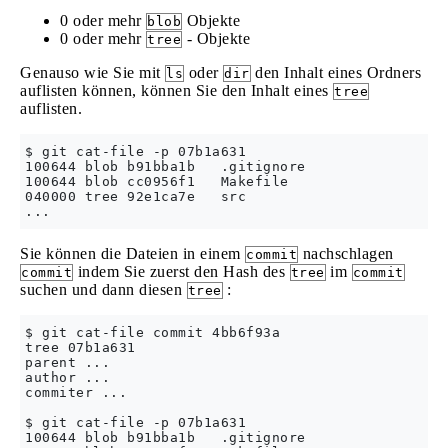
0 oder mehr
Objekte
blob
0 oder mehr
- Objekte
tree
Genauso wie Sie mit
oder
den Inhalt eines Ordners
ls
dir
auflisten können, können Sie den Inhalt eines
tree
auflisten.
$ git cat-file -p 07b1a631

100644 blob b91bba1b   .gitignore

100644 blob cc0956f1   Makefile

040000 tree 92e1ca7e   src

Sie können die Dateien in einem
nachschlagen
commit
indem Sie zuerst den Hash des
im
commit
tree
commit
suchen und dann diesen
:
tree
$ git cat-file commit 4bb6f93a

tree 07b1a631

parent ...

author ...

commiter ... 

$ git cat-file -p 07b1a631

100644 blob b91bba1b   .gitignore
