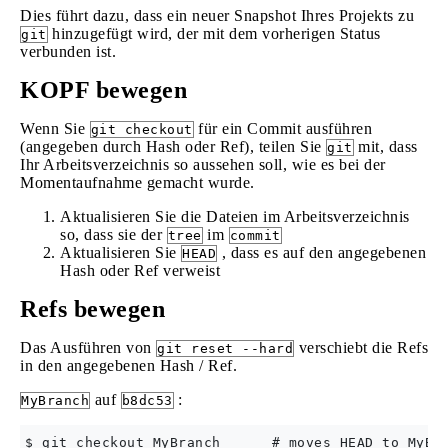
Dies führt dazu, dass ein neuer Snapshot Ihres Projekts zu
hinzugefügt wird, der mit dem vorherigen Status
git
verbunden ist.
KOPF bewegen
Wenn Sie
für ein Commit ausführen
git checkout
(angegeben durch Hash oder Ref), teilen Sie
mit, dass
git
Ihr Arbeitsverzeichnis so aussehen soll, wie es bei der
Momentaufnahme gemacht wurde.
Aktualisieren Sie die Dateien im Arbeitsverzeichnis
so, dass sie der
im
tree
commit
Aktualisieren Sie
, dass es auf den angegebenen
HEAD
Hash oder Ref verweist
Refs bewegen
Das Ausführen von
verschiebt die Refs
git reset --hard
in den angegebenen Hash / Ref.
auf
:
MyBranch
b8dc53
$ git checkout MyBranch      # moves HEAD to MyBra