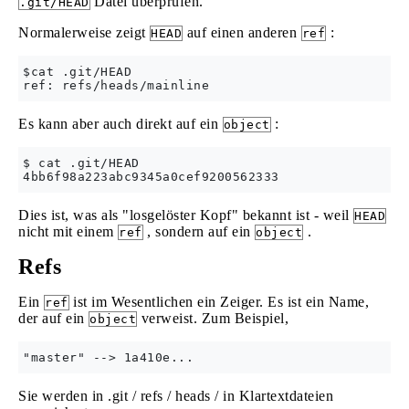
Datei überprüfen.
.git/HEAD
Normalerweise zeigt
auf einen anderen
:
HEAD
ref
$cat .git/HEAD

Es kann aber auch direkt auf ein
:
object
$ cat .git/HEAD

Dies ist, was als "losgelöster Kopf" bekannt ist - weil
HEAD
nicht mit einem
, sondern auf ein
.
ref
object
Refs
Ein
ist im Wesentlichen ein Zeiger. Es ist ein Name,
ref
der auf ein
verweist. Zum Beispiel,
object
Sie werden in .git / refs / heads / in Klartextdateien