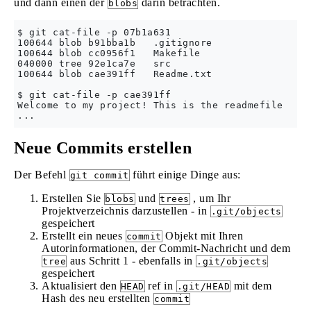
und dann einen der
darin betrachten.
blobs
$ git cat-file -p 07b1a631

100644 blob b91bba1b   .gitignore

100644 blob cc0956f1   Makefile

040000 tree 92e1ca7e   src

100644 blob cae391ff   Readme.txt

$ git cat-file -p cae391ff

Welcome to my project! This is the readmefile

Neue Commits erstellen
Der Befehl
führt einige Dinge aus:
git commit
Erstellen Sie
und
, um Ihr
blobs
trees
Projektverzeichnis darzustellen - in
.git/objects
gespeichert
Erstellt ein neues
Objekt mit Ihren
commit
Autorinformationen, der Commit-Nachricht und dem
aus Schritt 1 - ebenfalls in
tree
.git/objects
gespeichert
Aktualisiert den
ref in
mit dem
HEAD
.git/HEAD
Hash des neu erstellten
commit