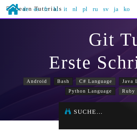
Learn Tutorials
de
es
fr
hi
it
nl
pl
ru
sv
ja
ko
Git T
Erste Schr
Android
Bash
C# Language
Java 
Python Language
Ruby 
SUCHE…