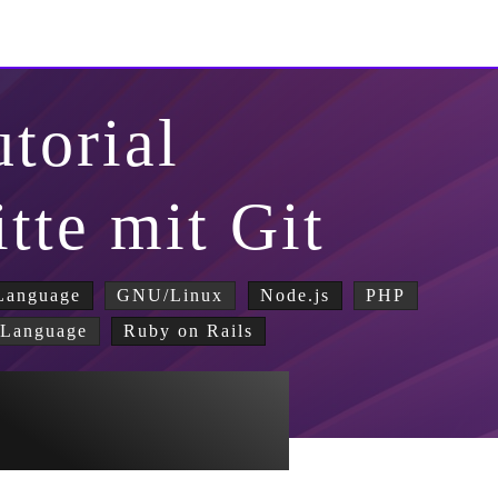
utorial
itte mit Git
Language
GNU/Linux
Node.js
PHP
Language
Ruby on Rails