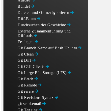
Aufbau
Bündel
Dateien und Ordner ignorieren
Diff-Baum
Durchsuchen der Geschichte
Externe Zusammenführung und
Difftools
Festlegen
Git Branch Name auf Bash Ubuntu
Git Clean
Git Diff
Git GUI Clients
Git Large File Storage (LFS)
Git Patch
Git Remote
Git rerere
Git Revisions-Syntax
git send-email
Git Tagging