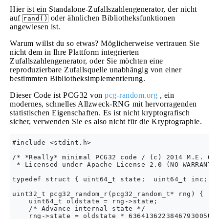
Hier ist ein Standalone-Zufallszahlengenerator, der nicht
auf
oder ähnlichen Bibliotheksfunktionen
rand()
angewiesen ist.
Warum willst du so etwas? Möglicherweise vertrauen Sie
nicht dem in Ihre Plattform integrierten
Zufallszahlengenerator, oder Sie möchten eine
reproduzierbare Zufallsquelle unabhängig von einer
bestimmten Bibliotheksimplementierung.
Dieser Code ist PCG32 von
pcg-random.org
, ein
modernes, schnelles Allzweck-RNG mit hervorragenden
statistischen Eigenschaften. Es ist nicht kryptografisch
sicher, verwenden Sie es also nicht für die Kryptographie.
#include <stdint.h>

/* *Really* minimal PCG32 code / (c) 2014 M.E. O'N
 * Licensed under Apache License 2.0 (NO WARRANTY,
typedef struct { uint64_t state;  uint64_t inc; } 
uint32_t pcg32_random_r(pcg32_random_t* rng) {

    uint64_t oldstate = rng->state;

    /* Advance internal state */

    rng->state = oldstate * 6364136223846793005ULL