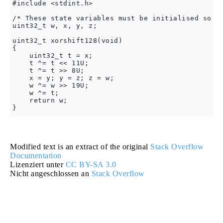
#include <stdint.h>

/* These state variables must be initialised so th
uint32_t w, x, y, z;

uint32_t xorshift128(void) 

{

    uint32_t t = x;

    t ^= t << 11U;

    t ^= t >> 8U;

    x = y; y = z; z = w;

    w ^= w >> 19U;

    w ^= t;

    return w;

Modified text is an extract of the original
Stack Overflow
Documentation
Lizenziert unter
CC BY-SA 3.0
Nicht angeschlossen an
Stack Overflow