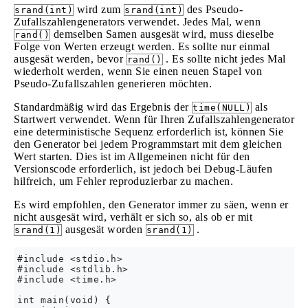
wird zum
des Pseudo-
srand(int)
srand(int)
Zufallszahlengenerators verwendet. Jedes Mal, wenn
demselben Samen ausgesät wird, muss dieselbe
rand()
Folge von Werten erzeugt werden. Es sollte nur einmal
ausgesät werden, bevor
. Es sollte nicht jedes Mal
rand()
wiederholt werden, wenn Sie einen neuen Stapel von
Pseudo-Zufallszahlen generieren möchten.
Standardmäßig wird das Ergebnis der
als
time(NULL)
Startwert verwendet. Wenn für Ihren Zufallszahlengenerator
eine deterministische Sequenz erforderlich ist, können Sie
den Generator bei jedem Programmstart mit dem gleichen
Wert starten. Dies ist im Allgemeinen nicht für den
Versionscode erforderlich, ist jedoch bei Debug-Läufen
hilfreich, um Fehler reproduzierbar zu machen.
Es wird empfohlen, den Generator immer zu säen, wenn er
nicht ausgesät wird, verhält er sich so, als ob er mit
ausgesät worden
.
srand(1)
srand(1)
#include <stdio.h>

#include <stdlib.h>

#include <time.h>

int main(void) {
