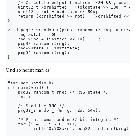
    /* Calculate output function (XSH RR), uses ol
    uint32_t xorshifted = ((oldstate >> 18u) ^ old
    uint32_t rot = oldstate >> 59u;

    return (xorshifted >> rot) | (xorshifted << ((
}

void pcg32_srandom_r(pcg32_random_t* rng, uint64_t
    rng->state = 0U;

    rng->inc = (initseq << 1u) | 1u;

    pcg32_random_r(rng);

    rng->state += initstate;

    pcg32_random_r(rng);

Und so nennt man es:
#include <stdio.h>

int main(void) {

    pcg32_random_t rng; /* RNG state */

    int i;

    /* Seed the RNG */

    pcg32_srandom_r(&rng, 42u, 54u);

    /* Print some random 32-bit integers */

    for (i = 0; i < 6; i++)

        printf("0x%08x\n", pcg32_random_r(&rng));
