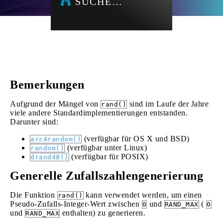
SUCHE…
Bemerkungen
Aufgrund der Mängel von
sind im Laufe der Jahre
rand()
viele andere Standardimplementierungen entstanden.
Darunter sind:
(verfügbar für OS X und BSD)
arc4random()
(verfügbar unter Linux)
random()
(verfügbar für POSIX)
drand48()
Generelle Zufallszahlengenerierung
Die Funktion
kann verwendet werden, um einen
rand()
Pseudo-Zufalls-Integer-Wert zwischen
und
(
0
RAND_MAX
0
und
enthalten) zu generieren.
RAND_MAX