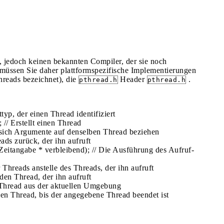
, jedoch keinen bekannten Compiler, der sie noch
müssen Sie daher plattformspezifische Implementierungen
hreads bezeichnet), die
Header
.
pthread.h
pthread.h
typ, der einen Thread identifiziert
; // Erstellt einen Thread
 ob sich Argumente auf denselben Thread beziehen
eads zurück, der ihn aufruft
 Zeitangabe * verbleibend); // Die Ausführung des Aufruf-
 Threads anstelle des Threads, der ihn aufruft
 den Thread, der ihn aufruft
en Thread aus der aktuellen Umgebung
uellen Thread, bis der angegebene Thread beendet ist