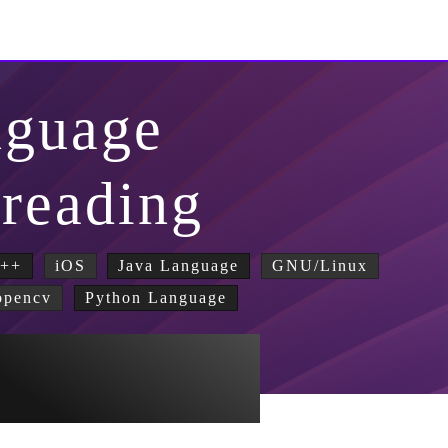
nguage
hreading
++
iOS
Java Language
GNU/Linux
opencv
Python Language