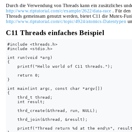
Durch die Verwendung von Threads kann ein zusätzliches undef
http://www.riptutorial.com/c/example/2622/data-race
. Für den 
Threads gemeinsam genutzt werden, bietet C11 die Mutex-Fu
http://www.riptutorial.com/c/topic/4924/atomics-Datentypen
un
C11 Threads einfaches Beispiel
#include <threads.h>

#include <stdio.h>

int run(void *arg)

{

    printf("Hello world of C11 threads.");

    return 0;

}

int main(int argc, const char *argv[])

{

    thrd_t thread;

    int result;

    thrd_create(&thread, run, NULL);

    thrd_join(&thread, &result);

    printf("Thread return %d at the end\n", result