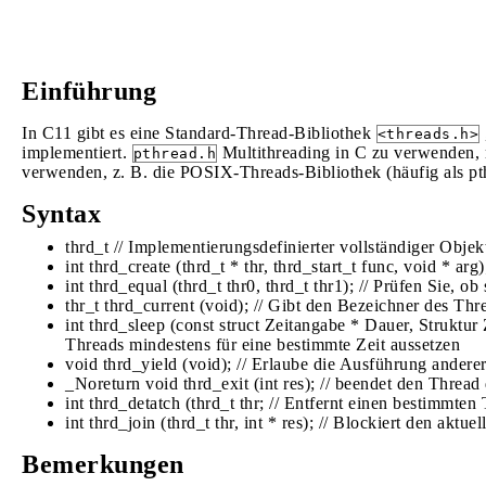
Einführung
In C11 gibt es eine Standard-Thread-Bibliothek
<threads.h>
implementiert.
Multithreading in C zu verwenden, 
pthread.h
verwenden, z. B. die POSIX-Threads-Bibliothek (häufig als pt
Syntax
thrd_t // Implementierungsdefinierter vollständiger Objekt
int thrd_create (thrd_t * thr, thrd_start_t func, void * arg)
int thrd_equal (thrd_t thr0, thrd_t thr1); // Prüfen Sie,
thr_t thrd_current (void); // Gibt den Bezeichner des Thr
int thrd_sleep (const struct Zeitangabe * Dauer, Struktur
Threads mindestens für eine bestimmte Zeit aussetzen
void thrd_yield (void); // Erlaube die Ausführung anderer
_Noreturn void thrd_exit (int res); // beendet den Thread
int thrd_detatch (thrd_t thr; // Entfernt einen bestimmt
int thrd_join (thrd_t thr, int * res); // Blockiert den akt
Bemerkungen