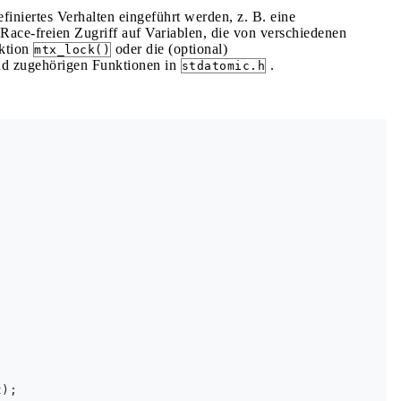
iniertes Verhalten eingeführt werden, z. B. eine
Race-freien Zugriff auf Variablen, die von verschiedenen
nktion
oder die (optional)
mtx_lock()
d zugehörigen Funktionen in
.
stdatomic.h
);
