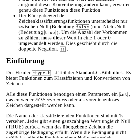
aufgrund dieser Konvertierung ändern kann, erwarten
genau diese Funktionen diese Funktion.
Der Rückgabewert der
Zeichenklassifizierungsfunktionen unterscheidet nur
zwischen Null (Bedeutung
) und Nicht-Null
false
(Bedeutung
). Um die Anzahl der Vorkommen
true
zu zählen, muss dieser Wert in eine 1 oder 0
umgewandelt werden. Dies geschieht durch die
doppelte Negation.
.
!!
Einführung
Der Header
ist Teil der Standard-C-Bibliothek. Es
ctype.h
bietet Funktionen zum Klassifizieren und Konvertieren von
Zeichen.
Alle diese Funktionen benötigen einen Parameter, ein
,
int
das entweder
EOF sein muss
oder als vorzeichenloses
Zeichen dargestellt werden kann.
Die Namen der klassifizierenden Funktionen sind mit 'is'
versehen. Jeder gibt einen ganzzahligen Wert ungleich Null
(TRUE) zurück, wenn das übergebene Zeichen die
zugehörige Bedingung erfüllt. Wenn die Bedingung nicht
erfüllt ist, gibt die Funktion einen Nullwert zurück