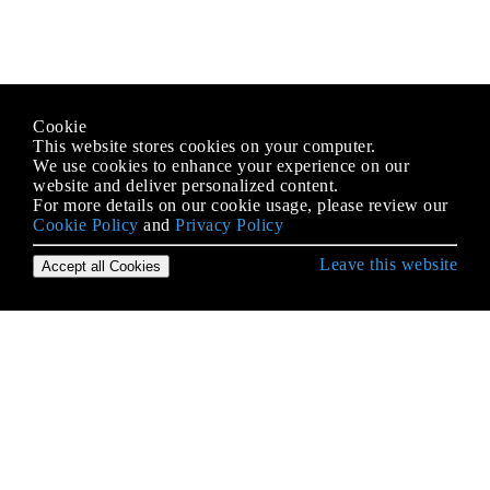
Cookie
This website stores cookies on your computer.
We use cookies to enhance your experience on our
website and deliver personalized content.
For more details on our cookie usage, please review our
Cookie Policy
and
Privacy Policy
Leave this website
Accept all Cookies
Erste Schritte mit C Language
- Klassifizierung und Konvertierung von Zeichen
Aliasing und effektiver Typ
Allgemeine C-Programmiersprachen und
Entwicklerpraktiken
Arrays