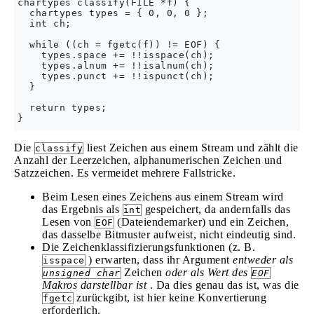
chartypes classify(FILE *f) {

  chartypes types = { 0, 0, 0 };

  int ch;

  while ((ch = fgetc(f)) != EOF) {

    types.space += !!isspace(ch);

    types.alnum += !!isalnum(ch);

    types.punct += !!ispunct(ch);

  }

  return types;

Die
liest Zeichen aus einem Stream und zählt die
classify
Anzahl der Leerzeichen, alphanumerischen Zeichen und
Satzzeichen. Es vermeidet mehrere Fallstricke.
Beim Lesen eines Zeichens aus einem Stream wird
das Ergebnis als
gespeichert, da andernfalls das
int
Lesen von
(Dateiendemarker) und ein Zeichen,
EOF
das dasselbe Bitmuster aufweist, nicht eindeutig sind.
Die Zeichenklassifizierungsfunktionen (z. B.
) erwarten, dass ihr Argument
entweder als
isspace
Zeichen
oder als Wert des
unsigned char
EOF
Makros darstellbar ist
. Da dies genau das ist, was die
zurückgibt, ist hier keine Konvertierung
fgetc
erforderlich.