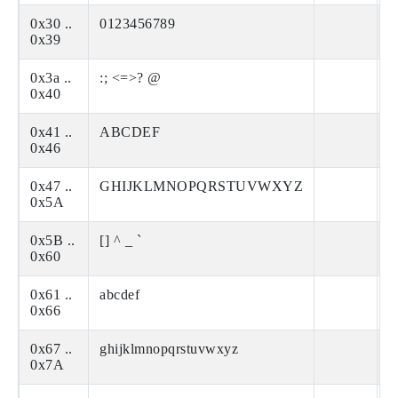
0x30 ..
0123456789
0x39
0x3a ..
:; <=>? @
0x40
0x41 ..
ABCDEF
0x46
0x47 ..
GHIJKLMNOPQRSTUVWXYZ
0x5A
0x5B ..
[] ^ _ `
0x60
0x61 ..
abcdef
0x66
0x67 ..
ghijklmnopqrstuvwxyz
0x7A