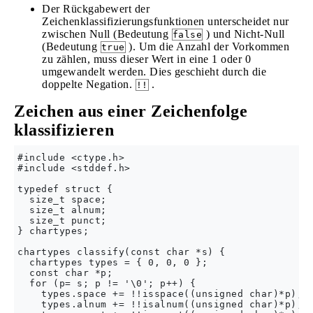
Der Rückgabewert der
Zeichenklassifizierungsfunktionen unterscheidet nur
zwischen Null (Bedeutung
) und Nicht-Null
false
(Bedeutung
). Um die Anzahl der Vorkommen
true
zu zählen, muss dieser Wert in eine 1 oder 0
umgewandelt werden. Dies geschieht durch die
doppelte Negation.
.
!!
Zeichen aus einer Zeichenfolge
klassifizieren
#include <ctype.h>

#include <stddef.h>

typedef struct {

  size_t space;

  size_t alnum;

  size_t punct;

} chartypes;

chartypes classify(const char *s) {

  chartypes types = { 0, 0, 0 };

  const char *p;

  for (p= s; p != '\0'; p++) {

    types.space += !!isspace((unsigned char)*p);

    types.alnum += !!isalnum((unsigned char)*p);
