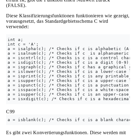
(FALSE).
Diese Klassifizierungsfunktionen funktionieren wie gezeigt,
vorausgesetzt, das Standardgebietsschema C wird
verwendet:
int a;

int c = 'A';

a = isalpha(c); /* Checks if c is alphabetic (A-Z,
a = isalnum(c); /* Checks if c  is alphanumeric (A
a = iscntrl(c); /* Checks is c is a control charac
a = isdigit(c); /* Checks if c is a digit (0-9), r
a = isgraph(c); /* Checks if c has a graphical rep
a = islower(c); /* Checks if c is a lower-case let
a = isprint(c); /* Checks if c is any printable ch
a = isupper(c); /* Checks if c is a upper-case let
a = ispunct(c); /* Checks if c is a punctuation ch
a = isspace(c); /* Checks if c is a white-space ch
a = isupper(c); /* Checks if c is an upper-case le
C99
Es gibt zwei Konvertierungsfunktionen. Diese werden mit