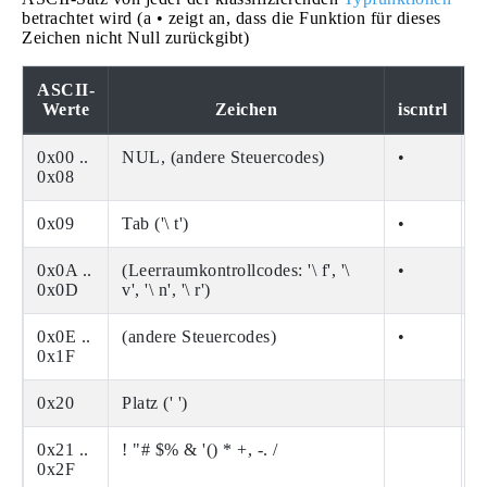
betrachtet wird (a • zeigt an, dass die Funktion für dieses
Zeichen nicht Null zurückgibt)
ASCII-
i
Werte
Zeichen
iscntrl
l
0x00 ..
NUL, (andere Steuercodes)
•
0x08
0x09
Tab ('\ t')
•
•
0x0A ..
(Leerraumkontrollcodes: '\ f', '\
•
0x0D
v', '\ n', '\ r')
0x0E ..
(andere Steuercodes)
•
0x1F
0x20
Platz (' ')
•
0x21 ..
! "# $% & '() * +, -. /
0x2F