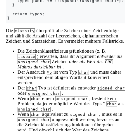
    types.punct += !!ispunct((unsigned char)*p);

  }

  return types;

Die
überprüft alle Zeichen einer Zeichenfolge
classify
und zählt die Anzahl der Leerzeichen, alphanumerischen
Zeichen und Satzzeichen. Es vermeidet mehrere Fallstricke.
Die Zeichenklassifizierungsfunktionen (z. B.
) erwarten, dass ihr Argument
entweder als
isspace
Zeichen
oder als Wert des
unsigned char
EOF
Makros darstellbar ist
.
Der Ausdruck
ist vom Typ
und muss daher
*p
char
entsprechend dem obigen Wortlaut konvertiert
werden.
Der
Typ ist definiert als entweder
char
signed char
oder
.
unsigned char
Wenn
einem
, besteht kein
char
unsigned char
Problem, da jeder mögliche Wert des Typs "
als
char
.
unsigned char
Wenn
äquivalent zu
, muss es in
char
signed char
umgewandelt werden, bevor es an
unsigned char
die Zeichenklassifizierungsfunktionen übergeben
wird. Und obwohl sich der Wert des Zeichens