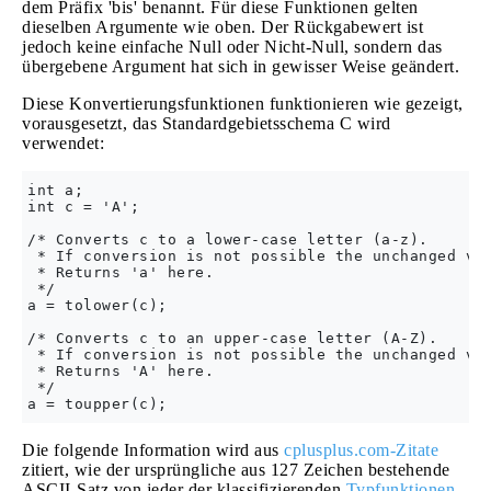
dem Präfix 'bis' benannt. Für diese Funktionen gelten
dieselben Argumente wie oben. Der Rückgabewert ist
jedoch keine einfache Null oder Nicht-Null, sondern das
übergebene Argument hat sich in gewisser Weise geändert.
Diese Konvertierungsfunktionen funktionieren wie gezeigt,
vorausgesetzt, das Standardgebietsschema C wird
verwendet:
int a;

int c = 'A';

/* Converts c to a lower-case letter (a-z). 

 * If conversion is not possible the unchanged val
 * Returns 'a' here. 

 */

a = tolower(c);

/* Converts c to an upper-case letter (A-Z). 

 * If conversion is not possible the unchanged val
 * Returns 'A' here. 

 */

Die folgende Information wird aus
cplusplus.com-Zitate
zitiert, wie der ursprüngliche aus 127 Zeichen bestehende
ASCII-Satz von jeder der klassifizierenden
Typfunktionen