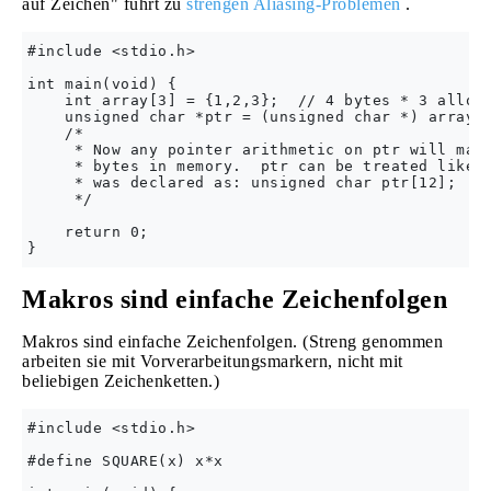
auf Zeichen" führt zu
strengen Aliasing-Problemen
.
#include <stdio.h>

int main(void) {

    int array[3] = {1,2,3};  // 4 bytes * 3 alloca
    unsigned char *ptr = (unsigned char *) array; 
    /*

     * Now any pointer arithmetic on ptr will matc
     * bytes in memory.  ptr can be treated like i
     * was declared as: unsigned char ptr[12];

     */

    return 0;

Makros sind einfache Zeichenfolgen
Makros sind einfache Zeichenfolgen. (Streng genommen
arbeiten sie mit Vorverarbeitungsmarkern, nicht mit
beliebigen Zeichenketten.)
#include <stdio.h>

#define SQUARE(x) x*x
