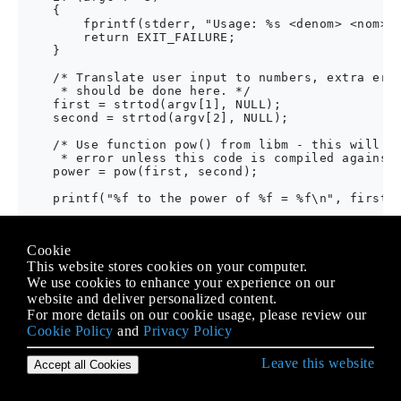
    {

        fprintf(stderr, "Usage: %s <denom> <nom>\n
        return EXIT_FAILURE;

    }

    /* Translate user input to numbers, extra erro
     * should be done here. */

    first = strtod(argv[1], NULL);

    second = strtod(argv[2], NULL);

    /* Use function pow() from libm - this will ca
     * error unless this code is compiled against 
    power = pow(first, second);

    printf("%f to the power of %f = %f\n", first, 
    return EXIT_SUCCESS;

Cookie
This website stores cookies on your computer.
Der Code ist syntaktisch korrekt. Deklaration für
pow()
We use cookies to enhance your experience on our
existiert von
. Wir versuchen also zu
#include <math.h>
website and deliver personalized content.
kompilieren und zu verknüpfen, erhalten jedoch einen
For more details on our cookie usage, please review our
Fehler wie
:
#include <math.h>
Cookie Policy
and
Privacy Policy
Leave this website
$ gcc no_library_in_link.c -o no_library_in_link

Accept all Cookies
/tmp/ccduQQqA.o: In function `main':

no_library_in_link.c:(.text+0x8b): undefined refer