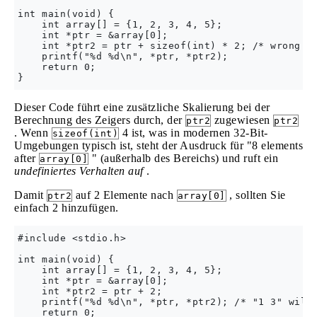
int main(void) {

    int array[] = {1, 2, 3, 4, 5};

    int *ptr = &array[0];

    int *ptr2 = ptr + sizeof(int) * 2; /* wrong */
    printf("%d %d\n", *ptr, *ptr2);

    return 0;

Dieser Code führt eine zusätzliche Skalierung bei der
Berechnung des Zeigers durch, der
zugewiesen
ptr2
ptr2
. Wenn
4 ist, was in modernen 32-Bit-
sizeof(int)
Umgebungen typisch ist, steht der Ausdruck für "8 elements
after
" (außerhalb des Bereichs) und ruft ein
array[0]
undefiniertes Verhalten auf
.
Damit
auf 2 Elemente nach
, sollten Sie
ptr2
array[0]
einfach 2 hinzufügen.
#include <stdio.h>

int main(void) {

    int array[] = {1, 2, 3, 4, 5};

    int *ptr = &array[0];

    int *ptr2 = ptr + 2;

    printf("%d %d\n", *ptr, *ptr2); /* "1 3" will 
    return 0;
