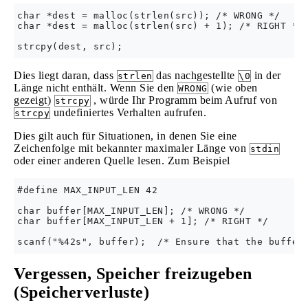
char *dest = malloc(strlen(src)); /* WRONG */

char *dest = malloc(strlen(src) + 1); /* RIGHT */

Dies liegt daran, dass
das nachgestellte
in der
strlen
\0
Länge nicht enthält. Wenn Sie den
(wie oben
WRONG
gezeigt)
, würde Ihr Programm beim Aufruf von
strcpy
undefiniertes Verhalten aufrufen.
strcpy
Dies gilt auch für Situationen, in denen Sie eine
Zeichenfolge mit bekannter maximaler Länge von
stdin
oder einer anderen Quelle lesen. Zum Beispiel
#define MAX_INPUT_LEN 42

char buffer[MAX_INPUT_LEN]; /* WRONG */

char buffer[MAX_INPUT_LEN + 1]; /* RIGHT */

Vergessen, Speicher freizugeben
(Speicherverluste)