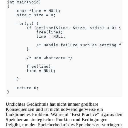
int main(void)

{

    char *line = NULL;

    size_t size = 0;

    for(;;) {

        if (getline(&line, &size, stdin) < 0) {

            free(line);

            line = NULL;

            /* Handle failure such as setting flag
        }

        /* <do whatever> */

        free(line);

        line = NULL;

    }

    return 0;

Undichtes Gedächtnis hat nicht immer greifbare
Konsequenzen und ist nicht notwendigerweise ein
funktionelles Problem. Während "Best Practice" rigoros den
Speicher an strategischen Punkten und Bedingungen
freigibt, um den Speicherbedarf des Speichers zu verringern