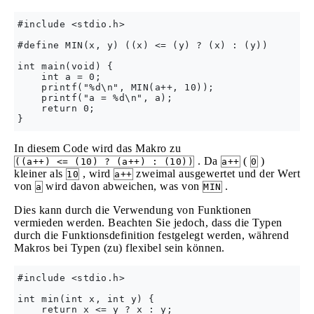
#include <stdio.h>

#define MIN(x, y) ((x) <= (y) ? (x) : (y))

int main(void) {

    int a = 0;

    printf("%d\n", MIN(a++, 10));

    printf("a = %d\n", a);

    return 0;

In diesem Code wird das Makro zu
. Da
(
)
((a++) <= (10) ? (a++) : (10))
a++
0
kleiner als
, wird
zweimal ausgewertet und der Wert
10
a++
von
wird davon abweichen, was von
.
a
MIN
Dies kann durch die Verwendung von Funktionen
vermieden werden. Beachten Sie jedoch, dass die Typen
durch die Funktionsdefinition festgelegt werden, während
Makros bei Typen (zu) flexibel sein können.
#include <stdio.h>

int min(int x, int y) {

    return x <= y ? x : y;
