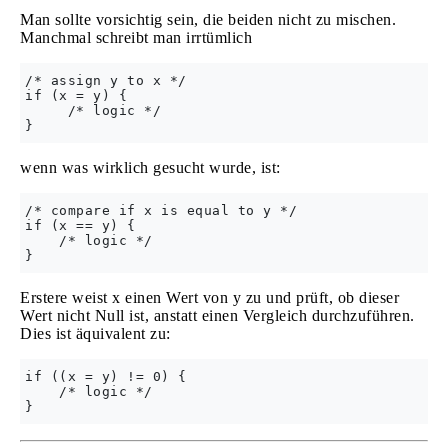
Man sollte vorsichtig sein, die beiden nicht zu mischen.
Manchmal schreibt man irrtümlich
/* assign y to x */

if (x = y) {

     /* logic */

wenn was wirklich gesucht wurde, ist:
/* compare if x is equal to y */

if (x == y) {

    /* logic */

Erstere weist x einen Wert von y zu und prüft, ob dieser
Wert nicht Null ist, anstatt einen Vergleich durchzuführen.
Dies ist äquivalent zu:
if ((x = y) != 0) {

    /* logic */
