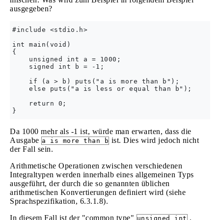
ausgegeben?
#include <stdio.h>

int main(void)

{ 

    unsigned int a = 1000;

    signed int b = -1;

    if (a > b) puts("a is more than b");

    else puts("a is less or equal than b"); 

    return 0;

Da 1000 mehr als -1 ist, würde man erwarten, dass die
Ausgabe
ist. Dies wird jedoch nicht
a is more than b
der Fall sein.
Arithmetische Operationen zwischen verschiedenen
Integraltypen werden innerhalb eines allgemeinen Typs
ausgeführt, der durch die so genannten üblichen
arithmetischen Konvertierungen definiert wird (siehe
Sprachspezifikation, 6.3.1.8).
In diesem Fall ist der "common type"
,
unsigned int