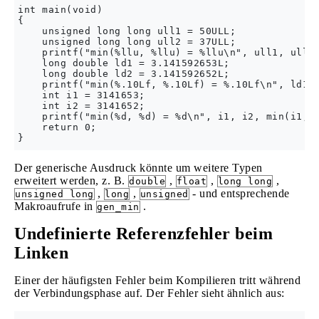
int main(void)

{

    unsigned long long ull1 = 50ULL;

    unsigned long long ull2 = 37ULL;

    printf("min(%llu, %llu) = %llu\n", ull1, ull2,
    long double ld1 = 3.141592653L;

    long double ld2 = 3.141592652L;

    printf("min(%.10Lf, %.10Lf) = %.10Lf\n", ld1, 
    int i1 = 3141653;

    int i2 = 3141652;

    printf("min(%d, %d) = %d\n", i1, i2, min(i1, i
    return 0;

Der generische Ausdruck könnte um weitere Typen
erweitert werden, z. B.
,
,
,
double
float
long long
,
,
- und entsprechende
unsigned long
long
unsigned
Makroaufrufe in
.
gen_min
Undefinierte Referenzfehler beim
Linken
Einer der häufigsten Fehler beim Kompilieren tritt während
der Verbindungsphase auf. Der Fehler sieht ähnlich aus: