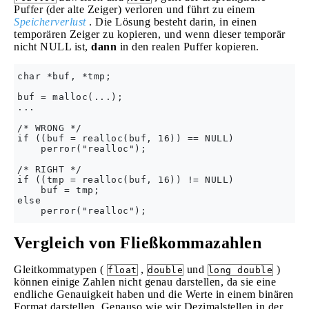
Puffer (der alte Zeiger) verloren und führt zu einem
Speicherverlust
. Die Lösung besteht darin, in einen
temporären Zeiger zu kopieren, und wenn dieser temporär
nicht NULL ist,
dann
in den realen Puffer kopieren.
char *buf, *tmp;

buf = malloc(...);

...

/* WRONG */

if ((buf = realloc(buf, 16)) == NULL)

    perror("realloc");

/* RIGHT */

if ((tmp = realloc(buf, 16)) != NULL)

    buf = tmp;

else

Vergleich von Fließkommazahlen
Gleitkommatypen (
,
und
)
float
double
long double
können einige Zahlen nicht genau darstellen, da sie eine
endliche Genauigkeit haben und die Werte in einem binären
Format darstellen. Genauso wie wir Dezimalstellen in der