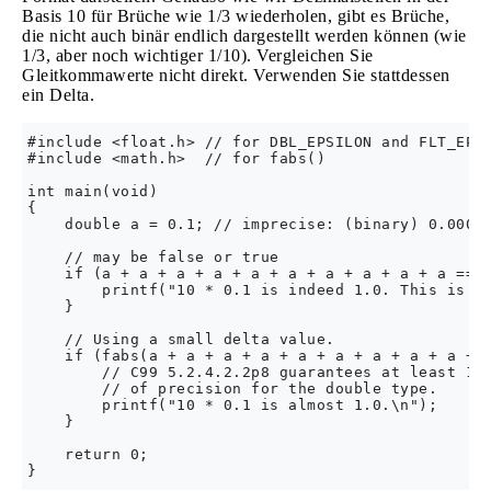
Basis 10 für Brüche wie 1/3 wiederholen, gibt es Brüche,
die nicht auch binär endlich dargestellt werden können (wie
1/3, aber noch wichtiger 1/10). Vergleichen Sie
Gleitkommawerte nicht direkt. Verwenden Sie stattdessen
ein Delta.
#include <float.h> // for DBL_EPSILON and FLT_EPSI
#include <math.h>  // for fabs()

int main(void)

{

    double a = 0.1; // imprecise: (binary) 0.00011
    // may be false or true

    if (a + a + a + a + a + a + a + a + a + a == 1
        printf("10 * 0.1 is indeed 1.0. This is no
    }

    // Using a small delta value.

    if (fabs(a + a + a + a + a + a + a + a + a + a
        // C99 5.2.4.2.2p8 guarantees at least 10 
        // of precision for the double type.

        printf("10 * 0.1 is almost 1.0.\n");

    }

    return 0;
