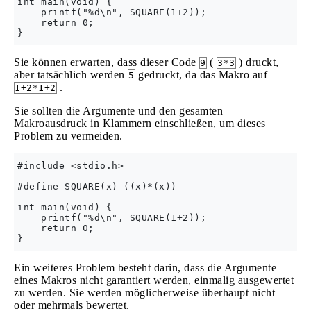
int main(void) {

    printf("%d\n", SQUARE(1+2));

    return 0;

Sie können erwarten, dass dieser Code
(
) druckt,
9
3*3
aber tatsächlich werden
gedruckt, da das Makro auf
5
.
1+2*1+2
Sie sollten die Argumente und den gesamten
Makroausdruck in Klammern einschließen, um dieses
Problem zu vermeiden.
#include <stdio.h>

#define SQUARE(x) ((x)*(x))

int main(void) {

    printf("%d\n", SQUARE(1+2));

    return 0;

Ein weiteres Problem besteht darin, dass die Argumente
eines Makros nicht garantiert werden, einmalig ausgewertet
zu werden. Sie werden möglicherweise überhaupt nicht
oder mehrmals bewertet.