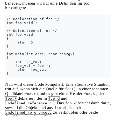
beheben, müssen wir nur eine
Definition
für foo
hinzufügen:
/* Declaration of foo */

int foo(void);

/* Definition of foo */

int foo(void)

{

    return 5;

}

int main(int argc, char **argv)

{

    int foo_val;

    foo_val = foo();

    return foo_val;

Nun wird dieser Code kompiliert. Eine alternative Situation
tritt auf, wenn sich die Quelle für
in einer separaten
foo()
Quelldatei
(und es gibt einen Header
, der
foo.c
foo.h
deklariert, der in
und
foo()
foo.c
). Das
besteht dann darin,
undefined_reference.c
foo.c
sowohl die Objektdatei aus
als auch
foo.c
zu verknüpfen oder beide
undefined_reference.c