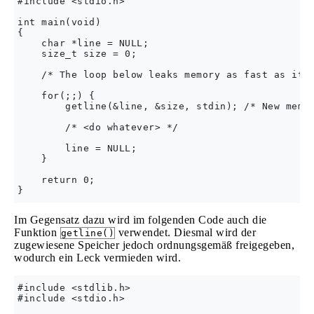
#include <stdio.h>

int main(void)

{

    char *line = NULL;

    size_t size = 0;

    /* The loop below leaks memory as fast as it c
    for(;;) { 

        getline(&line, &size, stdin); /* New memor
        /* <do whatever> */

        line = NULL;

    }

    return 0;

Im Gegensatz dazu wird im folgenden Code auch die
Funktion
verwendet. Diesmal wird der
getline()
zugewiesene Speicher jedoch ordnungsgemäß freigegeben,
wodurch ein Leck vermieden wird.
#include <stdlib.h>

#include <stdio.h>
