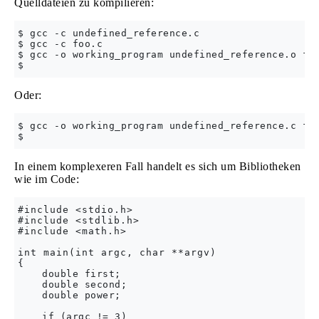
Quelldateien zu kompilieren:
$ gcc -c undefined_reference.c 

$ gcc -c foo.c

$ gcc -o working_program undefined_reference.o foo
Oder:
$ gcc -o working_program undefined_reference.c foo
In einem komplexeren Fall handelt es sich um Bibliotheken
wie im Code:
#include <stdio.h>

#include <stdlib.h>

#include <math.h>

int main(int argc, char **argv)

{

    double first;

    double second;

    double power;

    if (argc != 3)
