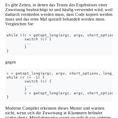
Es gibt Zeiten, in denen das Testen des Ergebnisses einer
Zuweisung beabsichtigt ist und häufig verwendet wird, weil
dadurch vermieden werden muss, dass Code kopiert werden
muss und das erste Mal speziell behandelt werden muss.
Vergleichen Sie
while ((c = getopt_long(argc, argv, short_options,
        switch (c) {

        ...

        }

gegen
c = getopt_long(argc, argv, short_options, long_op
while (c != -1) {

        switch (c) {

        ...

        }

        c = getopt_long(argc, argv, short_options,
Moderne Compiler erkennen dieses Muster und warnen
nicht, wenn sich die Zuweisung in Klammern befindet
(siehe oben). Möglicherweise warnt sie jedoch vor anderen