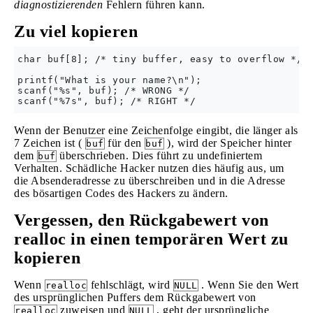
diagnostizierenden
Fehlern führen kann.
Zu viel kopieren
char buf[8]; /* tiny buffer, easy to overflow */

printf("What is your name?\n");

scanf("%s", buf); /* WRONG */

Wenn der Benutzer eine Zeichenfolge eingibt, die länger als
7 Zeichen ist (
für den
), wird der Speicher hinter
buf
buf
dem
überschrieben. Dies führt zu undefiniertem
buf
Verhalten. Schädliche Hacker nutzen dies häufig aus, um
die Absenderadresse zu überschreiben und in die Adresse
des bösartigen Codes des Hackers zu ändern.
Vergessen, den Rückgabewert von
realloc in einen temporären Wert zu
kopieren
Wenn
fehlschlägt, wird
. Wenn Sie den Wert
realloc
NULL
des ursprünglichen Puffers dem Rückgabewert von
zuweisen und
, geht der ursprüngliche
realloc
NULL