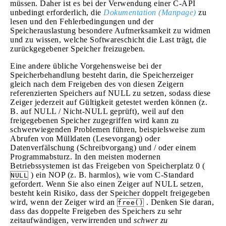
müssen. Daher ist es bei der Verwendung einer C-API
unbedingt erforderlich, die
Dokumentation (Manpage)
zu
lesen und den Fehlerbedingungen und der
Speicherauslastung besondere Aufmerksamkeit zu widmen
und zu wissen, welche Softwareschicht die Last trägt, die
zurückgegebener Speicher freizugeben.
Eine andere übliche Vorgehensweise bei der
Speicherbehandlung besteht darin, die Speicherzeiger
gleich nach dem Freigeben des von diesen Zeigern
referenzierten Speichers auf NULL zu setzen, sodass diese
Zeiger jederzeit auf Gültigkeit getestet werden können (z.
B. auf NULL / Nicht-NULL geprüft), weil auf den
freigegebenen Speicher zugegriffen wird kann zu
schwerwiegenden Problemen führen, beispielsweise zum
Abrufen von Mülldaten (Lesevorgang) oder
Datenverfälschung (Schreibvorgang) und / oder einem
Programmabsturz. In den meisten modernen
Betriebssystemen ist das Freigeben von Speicherplatz 0 (
) ein NOP (z. B. harmlos), wie vom C-Standard
NULL
gefordert. Wenn Sie also einen Zeiger auf NULL setzen,
besteht kein Risiko, dass der Speicher doppelt freigegeben
wird, wenn der Zeiger wird an
. Denken Sie daran,
free()
dass das doppelte Freigeben des Speichers zu sehr
zeitaufwändigen, verwirrenden und
schwer zu