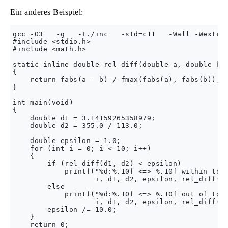
Ein anderes Beispiel:
gcc -O3   -g   -I./inc   -std=c11   -Wall -Wextra 
#include <stdio.h>

#include <math.h>

static inline double rel_diff(double a, double b)

{

    return fabs(a - b) / fmax(fabs(a), fabs(b));

}

int main(void)

{

    double d1 = 3.14159265358979;

    double d2 = 355.0 / 113.0;

    double epsilon = 1.0;

    for (int i = 0; i < 10; i++)

    {

        if (rel_diff(d1, d2) < epsilon)

            printf("%d:%.10f <=> %.10f within tole
                   i, d1, d2, epsilon, rel_diff(d1
        else

            printf("%d:%.10f <=> %.10f out of tole
                   i, d1, d2, epsilon, rel_diff(d1
        epsilon /= 10.0;

    }

    return 0;
