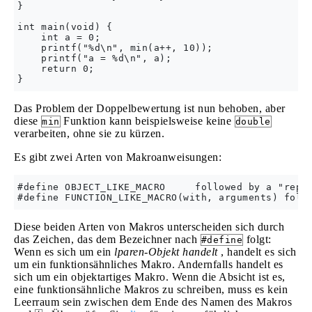
}

int main(void) {

    int a = 0;

    printf("%d\n", min(a++, 10));

    printf("a = %d\n", a);

    return 0;

Das Problem der Doppelbewertung ist nun behoben, aber
diese
Funktion kann beispielsweise keine
min
double
verarbeiten, ohne sie zu kürzen.
Es gibt zwei Arten von Makroanweisungen:
#define OBJECT_LIKE_MACRO     followed by a "repla
Diese beiden Arten von Makros unterscheiden sich durch
das Zeichen, das dem Bezeichner nach
folgt:
#define
Wenn es sich um ein
lparen-Objekt handelt
, handelt es sich
um ein funktionsähnliches Makro. Andernfalls handelt es
sich um ein objektartiges Makro. Wenn die Absicht ist es,
eine funktionsähnliche Makros zu schreiben, muss es kein
Leerraum sein zwischen dem Ende des Namen des Makros