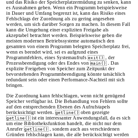
und das Risiko der Speicherplatzermüdung zu senken, kann
es Ausnahmen geben. Wenn ein Programm beispielsweise
in Dauer und Umfang begrenzt ist, kann das Risiko eines
Fehlschlags der Zuordnung als zu gering angesehen
werden, um sich darüber Sorgen zu machen. In diesem Fall
kann die Umgehung einer expliziten Freigabe als
akzeptabel betrachtet werden. Beispielsweise geben die
meisten modernen Betriebssysteme automatisch den
gesamten von einem Programm belegten Speicherplatz frei,
wenn es beendet wird, sei es aufgrund eines
Programmfehlers, eines Systemaufrufs
, der
exit()
Prozessbeendigung oder des Endes von
. Das
main()
explizite Freigeben von Speicher zum Zeitpunkt der
bevorstehenden Programmbeendigung könnte tatsächlich
redundant sein oder einen Performance-Nachteil mit sich
bringen.
Die Zuordnung kann fehlschlagen, wenn nicht genügend
Speicher verfügbar ist. Die Behandlung von Fehlern sollte
auf den entsprechenden Ebenen des Aufrufstapels
berücksichtigt werden.
oben gezeigte
getline()
ist ein interessanter Anwendungsfall, da es sich
getline()
um eine Bibliotheksfunktion handelt, die nicht nur dem
Anrufer
, sondern auch aus verschiedenen
getline()
Gründen fehlschlagen kann, die alle berücksichtigt werden