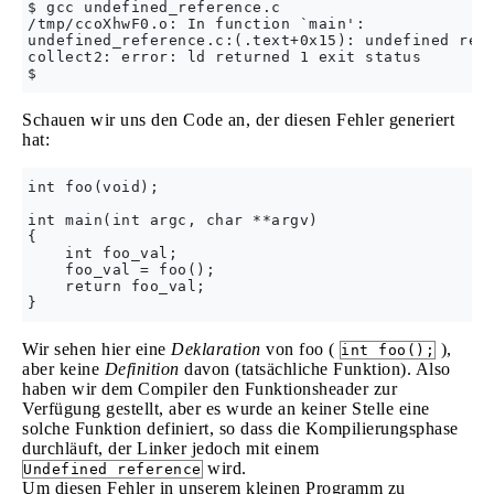
$ gcc undefined_reference.c 

/tmp/ccoXhwF0.o: In function `main':

undefined_reference.c:(.text+0x15): undefined refe
collect2: error: ld returned 1 exit status

Schauen wir uns den Code an, der diesen Fehler generiert
hat:
int foo(void);

int main(int argc, char **argv)

{

    int foo_val;

    foo_val = foo();

    return foo_val;

Wir sehen hier eine
Deklaration
von foo (
),
int foo();
aber keine
Definition
davon (tatsächliche Funktion). Also
haben wir dem Compiler den Funktionsheader zur
Verfügung gestellt, aber es wurde an keiner Stelle eine
solche Funktion definiert, so dass die Kompilierungsphase
durchläuft, der Linker jedoch mit einem
wird.
Undefined reference
Um diesen Fehler in unserem kleinen Programm zu