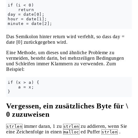
if (i < 0) 

    return

day = date[0];

hour = date[1];

Das Semikolon hinter return wird verfehlt, so dass day =
date [0] zurückgegeben wird.
Eine Methode, um dieses und ähnliche Probleme zu
vermeiden, besteht darin, bei mehrzeiligen Bedingungen
und Schleifen immer Klammern zu verwenden. Zum
Beispiel:
if (x > a) {

    a = x;

Vergessen, ein zusätzliches Byte für \
0 zuzuweisen
immer daran, 1 zu
zu addieren, wenn Sie
strlen
strlen
eine Zeichenfolge in einen
ed Puffer
.
malloc
strlen