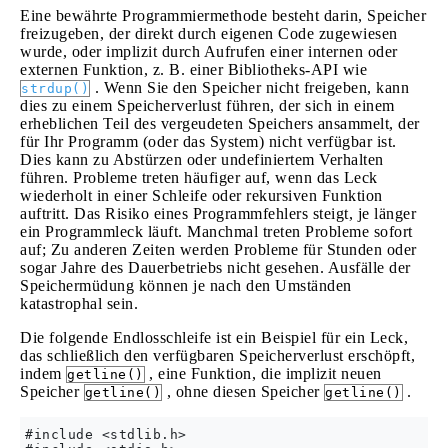
Eine bewährte Programmiermethode besteht darin, Speicher
freizugeben, der direkt durch eigenen Code zugewiesen
wurde, oder implizit durch Aufrufen einer internen oder
externen Funktion, z. B. einer Bibliotheks-API wie
. Wenn Sie den Speicher nicht freigeben, kann
strdup()
dies zu einem Speicherverlust führen, der sich in einem
erheblichen Teil des vergeudeten Speichers ansammelt, der
für Ihr Programm (oder das System) nicht verfügbar ist.
Dies kann zu Abstürzen oder undefiniertem Verhalten
führen. Probleme treten häufiger auf, wenn das Leck
wiederholt in einer Schleife oder rekursiven Funktion
auftritt. Das Risiko eines Programmfehlers steigt, je länger
ein Programmleck läuft. Manchmal treten Probleme sofort
auf; Zu anderen Zeiten werden Probleme für Stunden oder
sogar Jahre des Dauerbetriebs nicht gesehen. Ausfälle der
Speichermüdung können je nach den Umständen
katastrophal sein.
Die folgende Endlosschleife ist ein Beispiel für ein Leck,
das schließlich den verfügbaren Speicherverlust erschöpft,
indem
, eine Funktion, die implizit neuen
getline()
Speicher
, ohne diesen Speicher
.
getline()
getline()
#include <stdlib.h>
