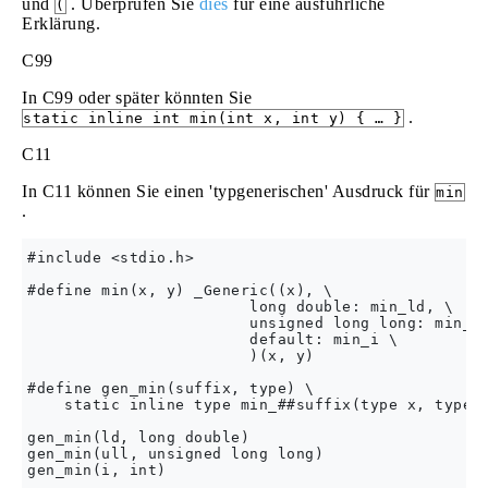
und
. Überprüfen Sie
dies
für eine ausführliche
(
Erklärung.
C99
In C99 oder später könnten Sie
.
static inline int min(int x, int y) { … }
C11
In C11 können Sie einen 'typgenerischen' Ausdruck für
min
.
#include <stdio.h>

#define min(x, y) _Generic((x), \

                        long double: min_ld, \

                        unsigned long long: min_ul
                        default: min_i \

                        )(x, y)

#define gen_min(suffix, type) \

    static inline type min_##suffix(type x, type y
gen_min(ld, long double)

gen_min(ull, unsigned long long)

gen_min(i, int)
