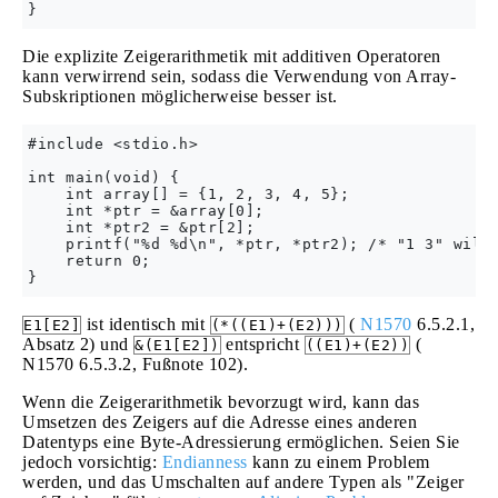
Die explizite Zeigerarithmetik mit additiven Operatoren
kann verwirrend sein, sodass die Verwendung von Array-
Subskriptionen möglicherweise besser ist.
#include <stdio.h>

int main(void) {

    int array[] = {1, 2, 3, 4, 5};

    int *ptr = &array[0];

    int *ptr2 = &ptr[2];

    printf("%d %d\n", *ptr, *ptr2); /* "1 3" will 
    return 0;

ist identisch mit
(
N1570
6.5.2.1,
E1[E2]
(*((E1)+(E2)))
Absatz 2) und
entspricht
(
&(E1[E2])
((E1)+(E2))
N1570 6.5.3.2, Fußnote 102).
Wenn die Zeigerarithmetik bevorzugt wird, kann das
Umsetzen des Zeigers auf die Adresse eines anderen
Datentyps eine Byte-Adressierung ermöglichen. Seien Sie
jedoch vorsichtig:
Endianness
kann zu einem Problem
werden, und das Umschalten auf andere Typen als "Zeiger