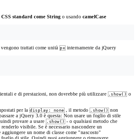
e CSS standard come String
o usando
camelCase
i vengono trattati come unità
internamente da jQuery
px
entali e di prestazioni, non dovrebbe più utilizzare
o
.show()
mpostati per la
, il metodo
non
display: none
.show()
passare a jQuery 3.0 è questa: Non usare un foglio di stile
uindi provare a usare
- o qualsiasi metodo che
.show()
 renderlo visibile. Se è necessario nascondere un
 è aggiungere un nome di classe come "nascosto"
 foglio di stile. Quindi puoi aggiungere o rimuovere