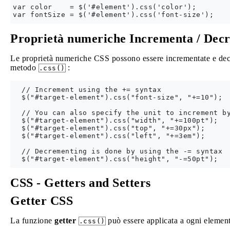
var color    = $('#element').css('color');

Proprietà numeriche Incrementa / Dec
Le proprietà numeriche CSS possono essere incrementate e dec
metodo
:
.css()
  // Increment using the += syntax

  $("#target-element").css("font-size", "+=10");

  // You can also specify the unit to increment by
  $("#target-element").css("width", "+=100pt");

  $("#target-element").css("top", "+=30px");

  $("#target-element").css("left", "+=3em");

  // Decrementing is done by using the -= syntax

CSS - Getters and Setters
Getter CSS
La funzione
getter
può essere applicata a ogni eleme
.css()