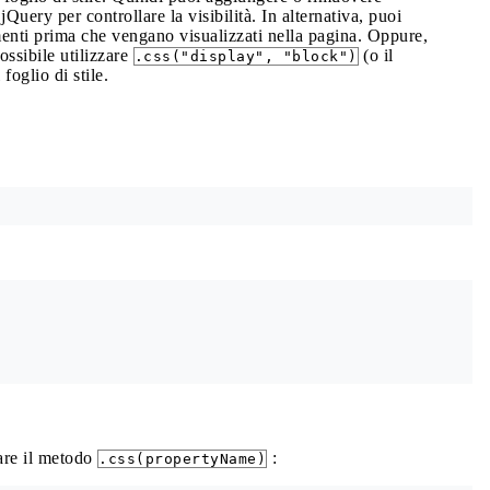
jQuery per controllare la visibilità. In alternativa, puoi
enti prima che vengano visualizzati nella pagina. Oppure,
possibile utilizzare
(o il
.css("display", "block")
foglio di stile.
zare il metodo
:
.css(propertyName)