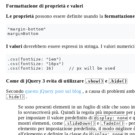
Formattazione di proprietà e valori
Le proprietà
possono essere definite usando la
formattazion
"margin-bottom"

I valori
dovrebbero essere espressi in stringa. I valori numeric
.css(fontSize: "1em")

.css(fontSize: "16px")

Come di jQuery 3 evita di utilizzare
e
.show()
.hide()
Secondo
questo jQuery post sul blog
, a causa di problemi ambi
.
.hide()
Se sono presenti elementi in un foglio di stile che sono i
lo sovrascriverà più. Quindi la regola più importante per 
per impostare il valore predefinito di
e q
display: none
mostri elementi, come
e
- per
.slideDown()
.fadeIn()
elemento per impostazione predefinita, il modo migliore
all'elemento e definire la classe da
in un
display: none