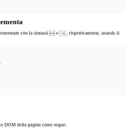
rementa
rementate con la sintassi
e
, rispettivamente, usando il
+=
-=


nto DOM della pagina come segue: