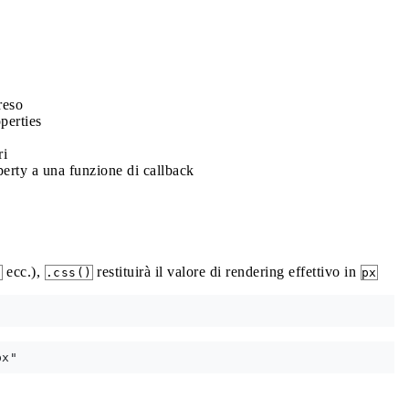
reso
operties
ri
operty a una funzione di callback
ecc.),
restituirà il valore di rendering effettivo in
"
.css()
px