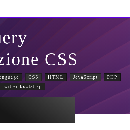
uery
zione CSS
anguage
CSS
HTML
JavaScript
PHP
twitter-bootstrap