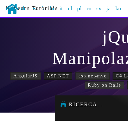
Learn Tutorials
de
es
fr
hi
it
nl
pl
ru
sv
ja
ko
jQ
Manipola
AngularJS
ASP.NET
asp.net-mvc
C# L
Ruby on Rails
RICERCA…