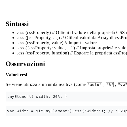
Sintassi
.css (cssProperty) // Ottieni il valore della proprietà CSS 
.css ([cssProperty, ...]) // Ottieni valori da Array di cssPr
.css (cssProperty, value) // Imposta valore
.css ({cssProperty: value, ...}) // Imposta proprietà e valo
.css (cssProperty, function) // Esporre la proprietà cssPr
Osservazioni
Valori resi
Se viene utilizzata un'unità reattiva (come
,
,
"auto"
"%"
"vw