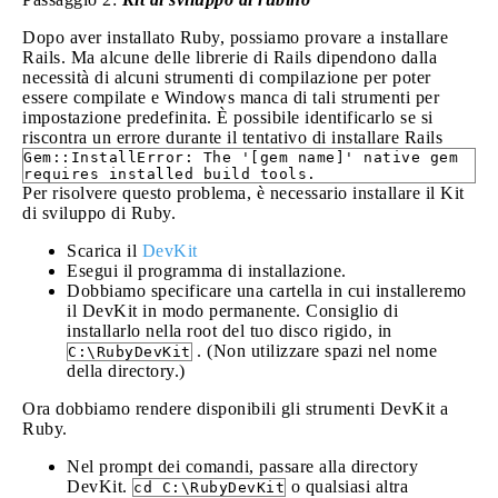
Dopo aver installato Ruby, possiamo provare a installare
Rails. Ma alcune delle librerie di Rails dipendono dalla
necessità di alcuni strumenti di compilazione per poter
essere compilate e Windows manca di tali strumenti per
impostazione predefinita. È possibile identificarlo se si
riscontra un errore durante il tentativo di installare Rails
Gem::InstallError: The '[gem name]' native gem
requires installed build tools.
Per risolvere questo problema, è necessario installare il Kit
di sviluppo di Ruby.
Scarica il
DevKit
Esegui il programma di installazione.
Dobbiamo specificare una cartella in cui installeremo
il DevKit in modo permanente. Consiglio di
installarlo nella root del tuo disco rigido, in
. (Non utilizzare spazi nel nome
C:\RubyDevKit
della directory.)
Ora dobbiamo rendere disponibili gli strumenti DevKit a
Ruby.
Nel prompt dei comandi, passare alla directory
DevKit.
o qualsiasi altra
cd C:\RubyDevKit