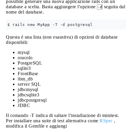
possibile generare una nuova applicazione rails con un
database a scelta. Basta aggiungere l'opzione
seguita dal
-d
nome del database.
Questa è una lista (non esaustiva) di opzioni di database
disponibili:
mysql
oracolo
PostgreSQL
sqlite3
FrontBase
ibm_db
server SQL
jdbcmysql
jdbcsqlite3
jdbcpostgresql
JDBC
Il comando -T indica di saltare l'installazione di minitest.
Per installare una suite di test alternativa come
RSpec
,
modifica il Gemfile e aggiungi