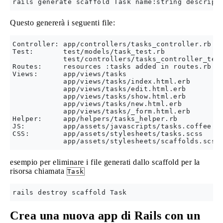
Questo genererà i seguenti file:
Controller: app/controllers/tasks_controller.rb

Test:       test/models/task_test.rb

            test/controllers/tasks_controller_test
Routes:     resources :tasks added in routes.rb

Views:      app/views/tasks

            app/views/tasks/index.html.erb

            app/views/tasks/edit.html.erb

            app/views/tasks/show.html.erb

            app/views/tasks/new.html.erb

            app/views/tasks/_form.html.erb

Helper:     app/helpers/tasks_helper.rb

JS:         app/assets/javascripts/tasks.coffee 

CSS:        app/assets/stylesheets/tasks.scss

esempio per eliminare i file generati dallo scaffold per la
risorsa chiamata
Task
Crea una nuova app di Rails con un