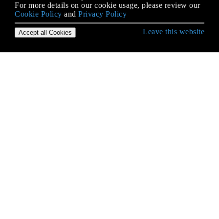
For more details on our cookie usage, please review our
Cookie Policy
and
Privacy Policy
Leave this website
Accept all Cookies
Iniziare con Ruby on Rails
ActionCable
ActionController
ActionMailer
ActiveJob
ActiveModel
ActiveRecord
ActiveRecord Associations
ActiveSupport
Aggiornamento di Rails
Aggiungi il pannello di amministrazione