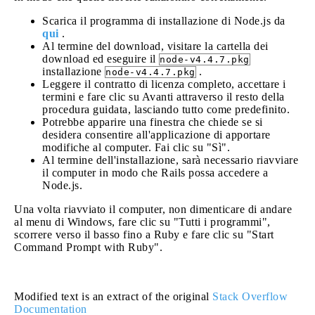
Scarica il programma di installazione di Node.js da
qui
.
Al termine del download, visitare la cartella dei
download ed eseguire il
node-v4.4.7.pkg
installazione
.
node-v4.4.7.pkg
Leggere il contratto di licenza completo, accettare i
termini e fare clic su Avanti attraverso il resto della
procedura guidata, lasciando tutto come predefinito.
Potrebbe apparire una finestra che chiede se si
desidera consentire all'applicazione di apportare
modifiche al computer. Fai clic su "Sì".
Al termine dell'installazione, sarà necessario riavviare
il computer in modo che Rails possa accedere a
Node.js.
Una volta riavviato il computer, non dimenticare di andare
al menu di Windows, fare clic su "Tutti i programmi",
scorrere verso il basso fino a Ruby e fare clic su "Start
Command Prompt with Ruby".
Modified text is an extract of the original
Stack Overflow
Documentation