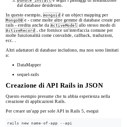
e segui i passaggi di installazione
bundle install
dal database desiderato.
In questo esempio,
è un object mapping per
mongoid
e - come molte altre gemme di database create per
MongoDB
rails - eredita anche da
allo stesso modo di
ActiveModel
, che fornisce un'interfaccia comune per
ActiveRecord
molte funzionalità come convalide, callback, traduzioni,
ecc. .
Altri adattatori di database includono, ma non sono limitati
a:
DataMapper
sequel-rails
Creazione di API Rails in JSON
Questo esempio presume che tu abbia esperienza nella
creazione di applicazioni Rails.
Per creare un'app per sole API in Rails 5, esegui