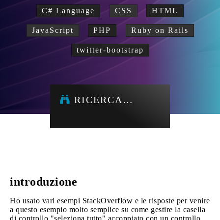
C# Language
CSS
HTML
JavaScript
PHP
Ruby on Rails
twitter-bootstrap
RICERCA…
introduzione
Ho usato vari esempi StackOverflow e le risposte per venire
a questo esempio molto semplice su come gestire la casella
di controllo "seleziona tutto" accoppiato con un controllo