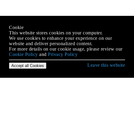
Cookie
This website stores cookies on your computer.
We use cookies to enhance your experience on our
website and deliver personalized content.
For more details on our cookie usage, please review our
Cookie Policy
and
Privacy Policy
Leave this website
Accept all Cookies
Iniziare con jQuery
Aggiungere
Ajax
anteporre
attributi
Casella di controllo Seleziona tutto con controllo /
deselezione automatico su altra modifica della