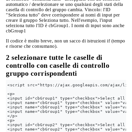
automatico / deselezionare se uno qualsiasi degli stati della
casella di controllo del gruppo cambia. Vincolo: l'ID
"Seleziona tutto" deve corrispondere ai nomi di input per
creare il gruppo Seleziona tutto. Nell'esempio, l'input
seleziona tutto l'ID è cbGroup1. I nomi di input sono anche
cbGroup1
Il codice è molto breve, non un sacco di istruzioni if ​​(tempo
e risorse che consumano).
2 selezionare tutte le caselle di
controllo con caselle di controllo
gruppo corrispondenti
<script src="https://ajax.googleapis.com/ajax/libs
<p>

<input id="cbGroup1" type="checkbox">Select all

<input name="cbGroup1" type="checkbox" value="valu
<input name="cbGroup1" type="checkbox" value="valu
<input name="cbGroup1" type="checkbox" value="valu
</p>

<p>

<input id="cbGroup2" type="checkbox">Select all

<input name="cbGroup2" type="checkbox" value="valu