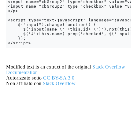
<input name="cbGroup2" type="checkbox" value="valu
<input name="cbGroup2" type="checkbox" value="valu
</p>

<script type="text/javascript" language="javascrip
    $("input").change(function() {

      $('input[name=\''+this.id+'\']').not(this).p
      $('#'+this.name).prop('checked', $('input[na
    });

Modified text is an extract of the original
Stack Overflow
Documentation
Autorizzato sotto
CC BY-SA 3.0
Non affiliato con
Stack Overflow