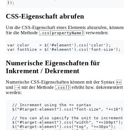
CSS-Eigenschaft abrufen
Um die CSS-Eigenschaft eines Elements abzurufen, können
Sie die Methode
verwenden:
.css(propertyName)
var color    = $('#element').css('color');

Numerische Eigenschaften für
Inkrement / Dekrement
Numerische CSS-Eigenschaften können mit der Syntax
+=
und
mit der Methode
erhöht bzw. dekrementiert
-=
.css()
werden:
  // Increment using the += syntax

  $("#target-element").css("font-size", "+=10");

  // You can also specify the unit to increment by
  $("#target-element").css("width", "+=100pt");

  $("#target-element").css("top", "+=30px");
