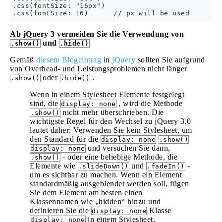
.css(fontSize: "16px")

Ab jQuery 3 vermeiden Sie die Verwendung von
und
.show()
.hide()
Gemäß
diesem Blogeintrag
in
jQuery
sollten Sie aufgrund
von Overhead- und Leistungsproblemen nicht länger
oder
.
.show()
.hide()
Wenn in einem Stylesheet Elemente festgelegt
sind, die
, wird die Methode
display: none
nicht mehr überschrieben. Die
.show()
wichtigste Regel für den Wechsel zu jQuery 3.0
lautet daher: Verwenden Sie kein Stylesheet, um
den Standard für die
display: none
.show()
und versuchen Sie dann,
display: none
- oder eine beliebige Methode, die
.show()
Elemente wie
und
-
.slideDown()
.fadeIn()
um es sichtbar zu machen. Wenn ein Element
standardmäßig ausgeblendet werden soll, fügen
Sie dem Element am besten einen
Klassennamen wie „hidden“ hinzu und
definieren Sie die
Klasse
display: none
in einem Stylesheet.
display: none