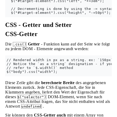
  $("#target-element").css("left", "+=3em");

  // Decrementing is done by using the -= syntax

CSS - Getter und Setter
CSS-Getter
Die
Getter
- Funktion kann auf der Seite wie folgt
.css()
zu jedem DOM - Elemente angewandt werden:
// Rendered width in px as a string. ex: `150px`

// Notice the `as a string` designation - if you r
// refer to `$.width()` method

Diese Zeile gibt die
berechnete Breite
des angegebenen
Elements zurück. Jede CSS-Eigenschaft, die Sie in
Klammern angeben, liefert den Wert der Eigenschaft für
dieses
DOM-Element, wenn Sie nach
$("selector")
einem CSS-Attribut fragen, das Sie nicht enthalten wird als
Antwort
.
undefined
Sie können den
CSS-Getter auch
mit einem Array von