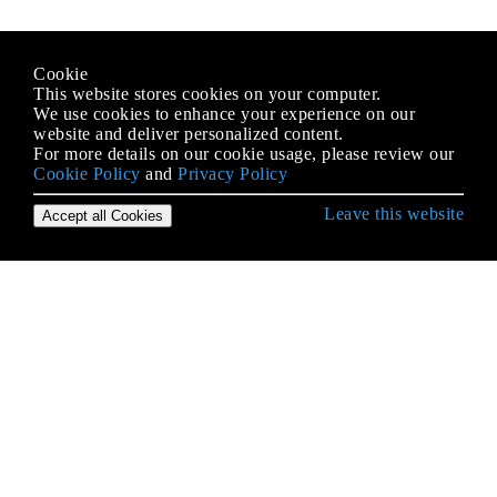
Cookie
This website stores cookies on your computer.
We use cookies to enhance your experience on our
website and deliver personalized content.
For more details on our cookie usage, please review our
Cookie Policy
and
Privacy Policy
Leave this website
Accept all Cookies
Erste Schritte mit jQuery
Ajax
Anhängen
Attribute
Breite und Höhe eines Elements ermitteln und
einstellen
CSS-Manipulation
dokumentbereites Ereignis