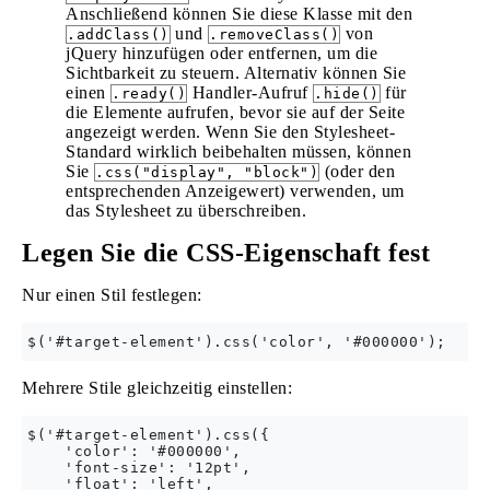
Anschließend können Sie diese Klasse mit den
und
von
.addClass()
.removeClass()
jQuery hinzufügen oder entfernen, um die
Sichtbarkeit zu steuern. Alternativ können Sie
einen
Handler-Aufruf
für
.ready()
.hide()
die Elemente aufrufen, bevor sie auf der Seite
angezeigt werden. Wenn Sie den Stylesheet-
Standard wirklich beibehalten müssen, können
Sie
(oder den
.css("display", "block")
entsprechenden Anzeigewert) verwenden, um
das Stylesheet zu überschreiben.
Legen Sie die CSS-Eigenschaft fest
Nur einen Stil festlegen:
Mehrere Stile gleichzeitig einstellen:
$('#target-element').css({

    'color': '#000000',

    'font-size': '12pt',

    'float': 'left',
