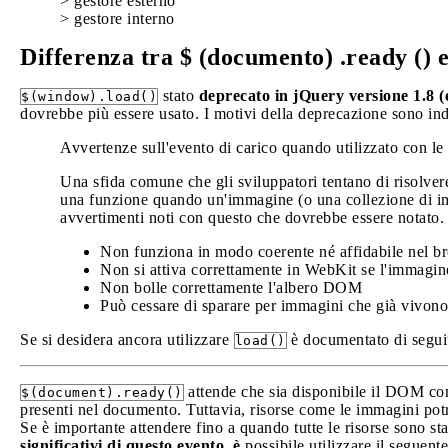
> gestore esterno
> gestore interno
Differenza tra $ (documento) .ready () e 
stato
deprecato in jQuery versione 1.8 
$(window).load()
dovrebbe più essere usato. I motivi della deprecazione sono ind
Avvertenze sull'evento di carico quando utilizzato con l
Una sfida comune che gli sviluppatori tentano di risolve
una funzione quando un'immagine (o una collezione di im
avvertimenti noti con questo che dovrebbe essere notato.
Non funziona in modo coerente né affidabile nel b
Non si attiva correttamente in WebKit se l'immagi
Non bolle correttamente l'albero DOM
Può cessare di sparare per immagini che già vivono
Se si desidera ancora utilizzare
è documentato di segui
load()
attende che sia disponibile il DOM comp
$(document).ready()
presenti nel documento. Tuttavia, risorse come le immagini pot
Se è importante attendere fino a quando tutte le risorse sono sta
significativi di questo evento, è
possibile utilizzare il seguent