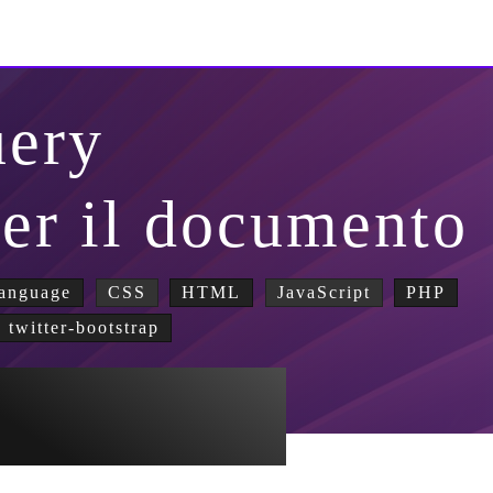
uery
per il documento
anguage
CSS
HTML
JavaScript
PHP
twitter-bootstrap