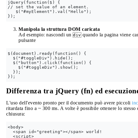
jQuery(function($) {

// set the value of an element.

   $("#myElement").val("Hello");

Manipola la struttura DOM caricata
Ad esempio: nascondi un
quando la pagina viene cari
div
pulsante
$(document).ready(function() {

  $("#toggleDiv").hide();

  $("button").click(function() {

    $("#toggleDiv").show();

  });

Differenza tra jQuery (fn) ed esecuzion
L'uso dell'evento pronto per il documento può avere piccoli
inc
ritardata fino a ~ 300 ms. A volte è possibile ottenere lo stes
chiusura:
<body>

  <span id="greeting"></span> world!

  <script>
