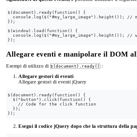
$(document).ready(function() {

  console.log($("#my_large_image").height()); // m
});

$(window).load(function() {

  console.log($("#my_large_image").height()); // w
Allegare eventi e manipolare il DOM all
Esempi di utilizzo di
:
$(document).ready()
Allegare gestori di eventi
Allegare gestori di eventi jQuery
$(document).ready(function() {

  $("button").click(function() {

    // Code for the click function

  });

Esegui il codice jQuery dopo che la struttura della pa