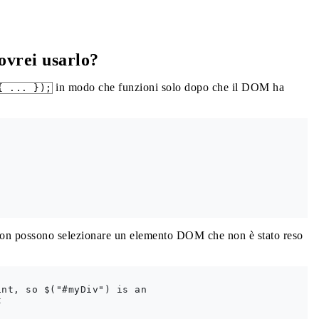
ovrei usarlo?
in modo che funzioni solo dopo che il DOM ha
{ ... });
 non possono selezionare un elemento DOM che non è stato reso
nt, so $("#myDiv") is an


