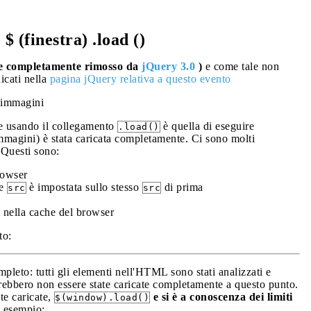
$ (finestra) .load ()
(e completamente rimosso da
jQuery 3.0
)
e come tale non
icati nella
pagina jQuery relativa a questo evento
e immagini
re usando il collegamento
è quella di eseguire
.load()
magini) è stata caricata completamente. Ci sono molti
 Questi sono:
rowser
ne
è impostata sullo stesso
di prima
src
src
 nella cache del browser
to:
leto: tutti gli elementi nell'HTML sono stati analizzati e
rebbero non essere state caricate completamente a questo punto.
te caricate,
e si è a conoscenza dei limiti
$(window).load()
e esempio: