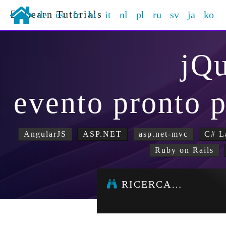
Learn Tutorials
de
es
fr
hi
it
nl
pl
ru
sv
ja
ko
jQ
evento pronto 
AngularJS
ASP.NET
asp.net-mvc
C# L
Ruby on Rails
RICERCA…