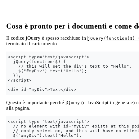
Cosa è pronto per i documenti e come d
Il codice jQuery è spesso racchiuso in
jQuery(function($) 
terminato il caricamento.
<script type="text/javascript"> 

  jQuery(function($) {

    // this will set the div's text to "Hello".

    $("#myDiv").text("Hello");

  });

</script>

Questo è importante perché jQuery (e JavaScript in generale)
alla pagina.
<script type="text/javascript">

  // no element with id="myDiv" exists at this poi
  // empty selection, and this will have no effect
  $("#myDiv").text("Hello");
