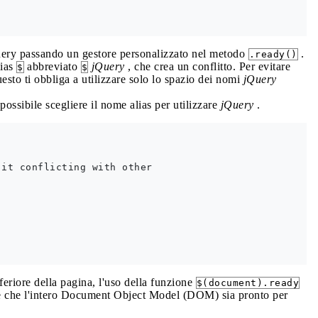
jQuery passando un gestore personalizzato nel metodo
.
.ready()
lias
abbreviato
jQuery
, che crea un conflitto. Per evitare
$
$
esto ti obbliga a utilizzare solo lo spazio dei nomi
jQuery
 possibile scegliere il nome alias per utilizzare
jQuery
.
it conflicting with other 

feriore della pagina, l'uso della funzione
$(document).ready
i e che l'intero Document Object Model (DOM) sia pronto per