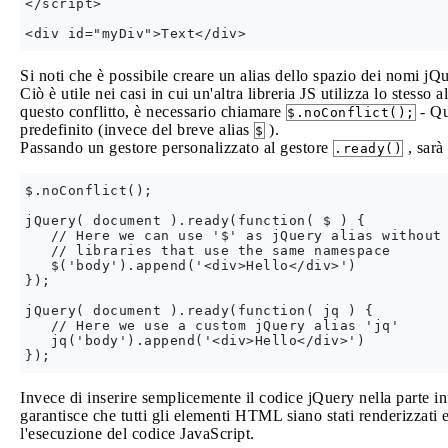
</script>

Si noti che è possibile creare un alias dello spazio dei nomi 
Ciò è utile nei casi in cui un'altra libreria JS utilizza lo stesso a
questo conflitto, è necessario chiamare
- Qu
$.noConflict();
predefinito (invece del breve alias
).
$
Passando un gestore personalizzato al gestore
, sarà
.ready()
$.noConflict();

jQuery( document ).ready(function( $ ) {

   // Here we can use '$' as jQuery alias without 
   // libraries that use the same namespace 

   $('body').append('<div>Hello</div>')

});

jQuery( document ).ready(function( jq ) {

   // Here we use a custom jQuery alias 'jq' 

   jq('body').append('<div>Hello</div>')

Invece di inserire semplicemente il codice jQuery nella parte in
garantisce che tutti gli elementi HTML siano stati renderizzat
l'esecuzione del codice JavaScript.