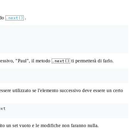
odo
.
.next()
cessivo, "Paul", il metodo
ti permetterà di farlo.
.next()
ssere utilizzato se l'elemento successivo deve essere un certo
xt

uito un set vuoto e le modifiche non faranno nulla.