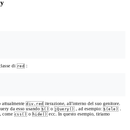
ry
lasse di
:
red
o attualmente
iterazione, all'interno del suo genitore.
div.red
Query da esso usando
o
, ad esempio:
.
$()
jQuery()
$(ele)
o, come
o
ecc. In questo esempio, tiriamo
css()
hide()