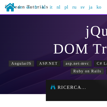
Learn Tutorials
de
es
fr
hi
it
nl
pl
ru
sv
ja
ko
jQ
DOM Tr
AngularJS
ASP.NET
asp.net-mvc
C# L
Ruby on Rails
RICERCA…