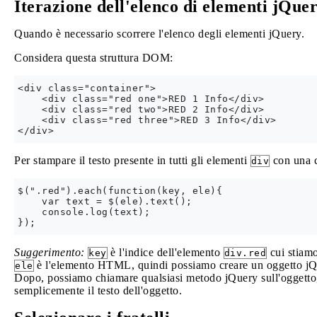
Iterazione dell'elenco di elementi jQue
Quando è necessario scorrere l'elenco degli elementi jQuery.
Considera questa struttura DOM:
<div class="container">

    <div class="red one">RED 1 Info</div>

    <div class="red two">RED 2 Info</div>

    <div class="red three">RED 3 Info</div>

Per stampare il testo presente in tutti gli elementi
con una c
div
$(".red").each(function(key, ele){

    var text = $(ele).text();

    console.log(text);

Suggerimento:
è l'indice dell'elemento
cui stiam
key
div.red
è l'elemento HTML, quindi possiamo creare un oggetto j
ele
Dopo, possiamo chiamare qualsiasi metodo jQuery sull'oggett
semplicemente il testo dell'oggetto.