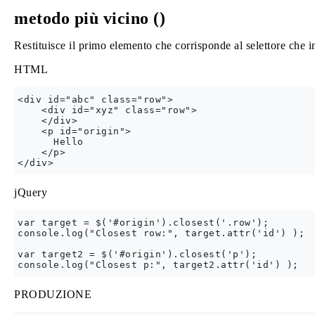
metodo più vicino ()
Restituisce il primo elemento che corrisponde al selettore che 
HTML
<div id="abc" class="row">

    <div id="xyz" class="row">

    </div>

    <p id="origin">

      Hello

    </p>

jQuery
var target = $('#origin').closest('.row');

console.log("Closest row:", target.attr('id') );

var target2 = $('#origin').closest('p');

PRODUZIONE