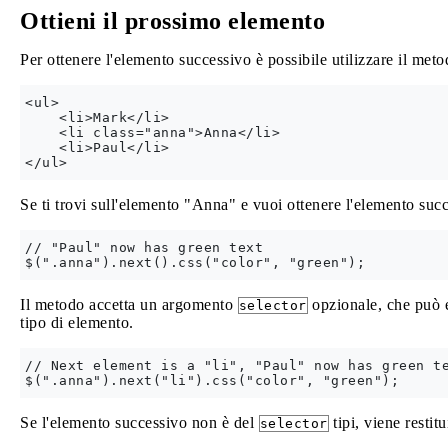
Ottieni il prossimo elemento
Per ottenere l'elemento successivo è possibile utilizzare il met
<ul>

    <li>Mark</li>

    <li class="anna">Anna</li>

    <li>Paul</li>

Se ti trovi sull'elemento "Anna" e vuoi ottenere l'elemento suc
// "Paul" now has green text

Il metodo accetta un argomento
opzionale, che può e
selector
tipo di elemento.
// Next element is a "li", "Paul" now has green te
Se l'elemento successivo non è del
tipi, viene restit
selector