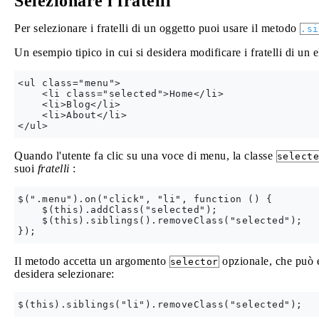
Selezionare i fratelli
Per selezionare i fratelli di un oggetto puoi usare il metodo
.si
Un esempio tipico in cui si desidera modificare i fratelli di un
<ul class="menu">

    <li class="selected">Home</li>

    <li>Blog</li>

    <li>About</li>

Quando l'utente fa clic su una voce di menu, la classe
selecte
suoi
fratelli
:
$(".menu").on("click", "li", function () {

    $(this).addClass("selected");

    $(this).siblings().removeClass("selected");

Il metodo accetta un argomento
opzionale, che può ess
selector
desidera selezionare: