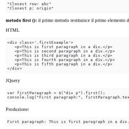
"Closest row: abc"

metodo first ():
il primo metodo restituisce il primo elemento d
HTML
<div class='.firstExample'>

   <p>This is first paragraph in a div.</p>

   <p>This is second paragraph in a div.</p>

   <p>This is third paragraph in a div.</p>

   <p>This is fourth paragraph in a div.</p>

   <p>This is fifth paragraph in a div.</p>

JQuery
var firstParagraph = $("div p").first();

Produzione: