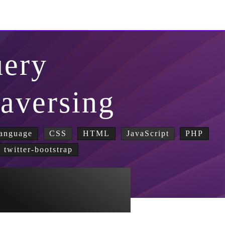
uery
aversing
anguage
CSS
HTML
JavaScript
PHP
twitter-bootstrap