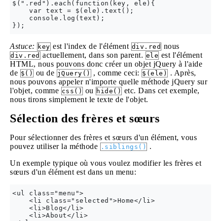
$(".red").each(function(key, ele){

    var text = $(ele).text();

    console.log(text);

Astuce:
est l'index de l'élément
nous
key
div.red
actuellement, dans son parent.
est l'élément
div.red
ele
HTML, nous pouvons donc créer un objet jQuery à l'aide
de
ou de
, comme ceci:
. Après,
$()
jQuery()
$(ele)
nous pouvons appeler n'importe quelle méthode jQuery sur
l'objet, comme
ou
etc. Dans cet exemple,
css()
hide()
nous tirons simplement le texte de l'objet.
Sélection des frères et sœurs
Pour sélectionner des frères et sœurs d'un élément, vous
pouvez utiliser la méthode
.
.siblings()
Un exemple typique où vous voulez modifier les frères et
sœurs d'un élément est dans un menu:
<ul class="menu">

    <li class="selected">Home</li>

    <li>Blog</li>

    <li>About</li>
