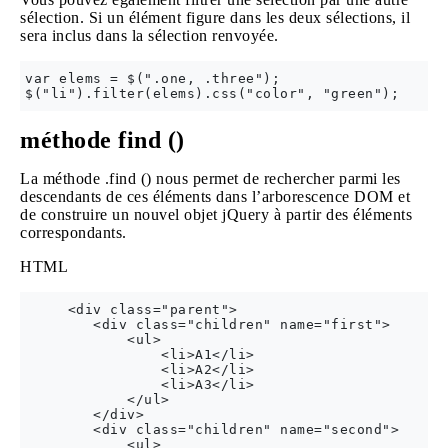
sélection. Si un élément figure dans les deux sélections, il
sera inclus dans la sélection renvoyée.
var elems = $(".one, .three");

méthode find ()
La méthode .find () nous permet de rechercher parmi les
descendants de ces éléments dans l’arborescence DOM et
de construire un nouvel objet jQuery à partir des éléments
correspondants.
HTML
     <div class="parent">

        <div class="children" name="first">

            <ul>

                <li>A1</li>

                <li>A2</li>

                <li>A3</li>

            </ul>

        </div>

        <div class="children" name="second">

            <ul>
