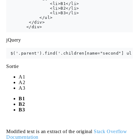
                <li>B1</li>

                <li>B2</li>

                <li>B3</li>

            </ul>

        </div>

jQuery
Sortie
A1
A2
A3
B1
B2
B3
Modified text is an extract of the original
Stack Overflow
Documentation