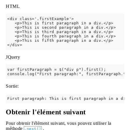
HTML
<div class='.firstExample'>

   <p>This is first paragraph in a div.</p>

   <p>This is second paragraph in a div.</p>

   <p>This is third paragraph in a div.</p>

   <p>This is fourth paragraph in a div.</p>

   <p>This is fifth paragraph in a div.</p>

JQuery
var firstParagraph = $("div p").first();

Sortie:
Obtenir l'élément suivant
Pour obtenir l'élément suivant, vous pouvez utiliser la
méthode
.
.next()