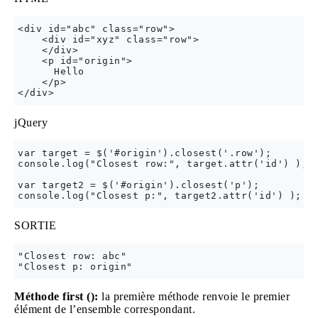
<div id="abc" class="row">

    <div id="xyz" class="row">

    </div>

    <p id="origin">

      Hello

    </p>

jQuery
var target = $('#origin').closest('.row');

console.log("Closest row:", target.attr('id') );

var target2 = $('#origin').closest('p');

SORTIE
"Closest row: abc"

Méthode first ():
la première méthode renvoie le premier
élément de l’ensemble correspondant.