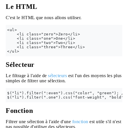
Le HTML
C'est le HTML que nous allons utiliser.
<ul>

    <li class="zero">Zero</li>

    <li class="one">One</li>

    <li class="two">Two</li>

    <li class="three">Three</li>

Sélecteur
Le filtrage à l'aide de
sélecteurs
est l'un des moyens les plus
simples de filtrer une sélection.
$("li").filter(":even").css("color", "green"); // 
Fonction
Filtrer une sélection à l'aide d'une
fonction
est utile s'il n'est
pas possible d'utiliser des sélecteurs.