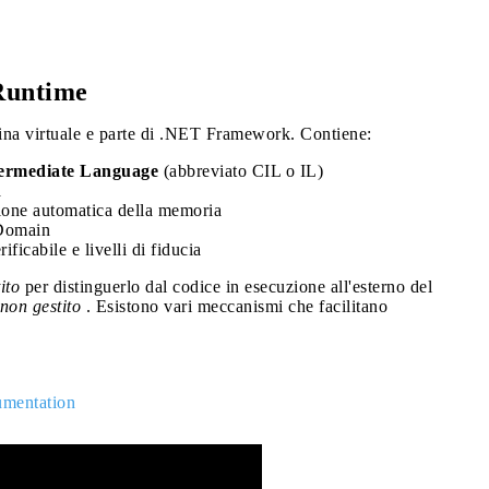
Runtime
na virtuale e parte di .NET Framework. Contiene:
rmediate Language
(abbreviato CIL o IL)
a
tione automatica della memoria
pDomain
ficabile e livelli di fiducia
ito
per distinguerlo dal codice in esecuzione all'esterno del
non gestito
. Esistono vari meccanismi che facilitano
mentation