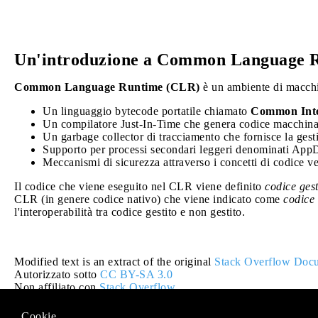
Un'introduzione a Common Language 
Common Language Runtime (CLR)
è un ambiente di macchi
Un linguaggio bytecode portatile chiamato
Common Inte
Un compilatore Just-In-Time che genera codice macchin
Un garbage collector di tracciamento che fornisce la ges
Supporto per processi secondari leggeri denominati Ap
Meccanismi di sicurezza attraverso i concetti di codice veri
Il codice che viene eseguito nel CLR viene definito
codice gest
CLR (in genere codice nativo) che viene indicato come
codice 
l'interoperabilità tra codice gestito e non gestito.
Modified text is an extract of the original
Stack Overflow Docu
Autorizzato sotto
CC BY-SA 3.0
Non affiliato con
Stack Overflow
Cookie