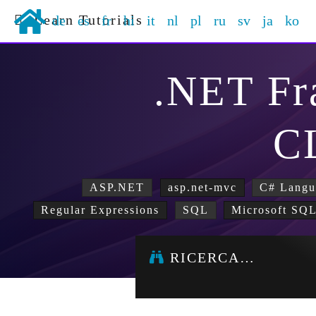
Learn Tutorials
de
es
fr
hi
it
nl
pl
ru
sv
ja
ko
.NET F
C
ASP.NET
asp.net-mvc
C# Langu
Regular Expressions
SQL
Microsoft SQL
RICERCA…