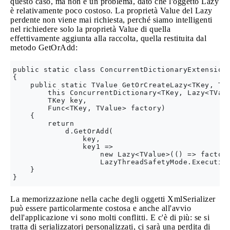
questo caso, ma non è un problema, dato che l'oggetto Lazy
è relativamente poco costoso. La proprietà Value del Lazy
perdente non viene mai richiesta, perché siamo intelligenti
nel richiedere solo la proprietà Value di quella
effettivamente aggiunta alla raccolta, quella restituita dal
metodo GetOrAdd:
public static class ConcurrentDictionaryExtensions
{

    public static TValue GetOrCreateLazy<TKey, TVa
        this ConcurrentDictionary<TKey, Lazy<TValu
        TKey key,

        Func<TKey, TValue> factory)

    {

        return

            d.GetOrAdd(

                key,

                key1 =>

                    new Lazy<TValue>(() => factory
                    LazyThreadSafetyMode.Execution
    }

La memorizzazione nella cache degli oggetti XmlSerializer
può essere particolarmente costosa e anche all'avvio
dell'applicazione vi sono molti conflitti. E c'è di più: se si
tratta di serializzatori personalizzati, ci sarà una perdita di