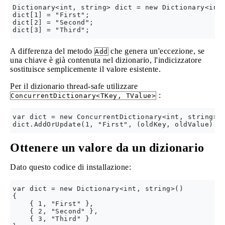
Dictionary<int, string> dict = new Dictionary<int,
dict[1] = "First";

dict[2] = "Second";

A differenza del metodo
che genera un'eccezione, se
Add
una chiave è già contenuta nel dizionario, l'indicizzatore
sostituisce semplicemente il valore esistente.
Per il dizionario thread-safe utilizzare
:
ConcurrentDictionary<TKey, TValue>
var dict = new ConcurrentDictionary<int, string>()
Ottenere un valore da un dizionario
Dato questo codice di installazione:
var dict = new Dictionary<int, string>()

{

    { 1, "First" },

    { 2, "Second" },

    { 3, "Third" }
