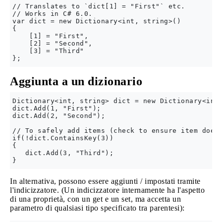
// Translates to `dict[1] = "First"` etc.

// Works in C# 6.0.

var dict = new Dictionary<int, string>()

{

    [1] = "First",

    [2] = "Second",

    [3] = "Third"

Aggiunta a un dizionario
Dictionary<int, string> dict = new Dictionary<int,
dict.Add(1, "First");

dict.Add(2, "Second");

// To safely add items (check to ensure item does 
if(!dict.ContainsKey(3))

{

   dict.Add(3, "Third");

In alternativa, possono essere aggiunti / impostati tramite
l'indicizzatore. (Un indicizzatore internamente ha l'aspetto
di una proprietà, con un get e un set, ma accetta un
parametro di qualsiasi tipo specificato tra parentesi):