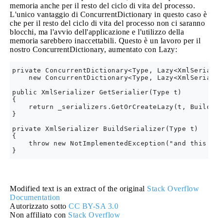
memoria anche per il resto del ciclo di vita del processo.
L'unico vantaggio di ConcurrentDictionary in questo caso è
che per il resto del ciclo di vita del processo non ci saranno
blocchi, ma l'avvio dell'applicazione e l'utilizzo della
memoria sarebbero inaccettabili. Questo è un lavoro per il
nostro ConcurrentDictionary, aumentato con Lazy:
private ConcurrentDictionary<Type, Lazy<XmlSeriali
    new ConcurrentDictionary<Type, Lazy<XmlSeriali
public XmlSerializer GetSerialier(Type t)

{

    return _serializers.GetOrCreateLazy(t, BuildSe
}

private XmlSerializer BuildSerializer(Type t)

{

    throw new NotImplementedException("and this is
Modified text is an extract of the original
Stack Overflow
Documentation
Autorizzato sotto
CC BY-SA 3.0
Non affiliato con
Stack Overflow