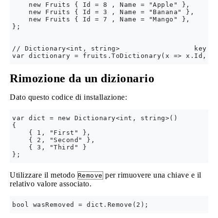
    new Fruits { Id = 8 , Name = "Apple" },

    new Fruits { Id = 3 , Name = "Banana" },

    new Fruits { Id = 7 , Name = "Mango" },

};

// Dictionary<int, string>                  key   
Rimozione da un dizionario
Dato questo codice di installazione:
var dict = new Dictionary<int, string>()

{

    { 1, "First" },

    { 2, "Second" },

    { 3, "Third" }

Utilizzare il metodo
per rimuovere una chiave e il
Remove
relativo valore associato.