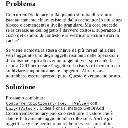
Problema
ConcurrentDictionary brilla quando si tratta di restituire
istantaneamente chiavi esistenti dalla cache, per lo più senza
blocco e contendenti a livello granulare. Ma cosa succede
se la creazione dell'oggetto è davvero costosa, superando il
costo del cambio di contesto e si verificano alcuni errori di
cache?
Se viene richiesta la stessa chiave da più thread, alla fine
verrà aggiunto uno degli oggetti risultanti dalle operazioni
di collisione e gli altri verranno gettati via, sprecando la
risorsa CPU per creare l'oggetto e la risorsa di memoria per
archiviare temporaneamente l'oggetto . Altre risorse
potrebbero essere sprecate pure. Questo è veramente brutto.
Soluzione
Possiamo combinare
con
ConcurrentDictionary<TKey, TValue>
. L'idea è che il metodo GetOrAdd
Lazy<TValue>
ConcurrentDictionary può solo restituire il valore che è
stato effettivamente aggiunto alla collezione. Anche gli
oggetti Lazy che perdono potrebbero essere sprecati in