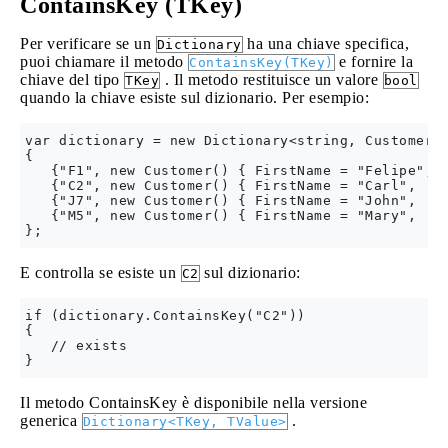
ContainsKey (TKey)
Per verificare se un
ha una chiave specifica,
Dictionary
puoi chiamare il metodo
e fornire la
ContainsKey(TKey)
chiave del tipo
. Il metodo restituisce un valore
TKey
bool
quando la chiave esiste sul dizionario. Per esempio:
var dictionary = new Dictionary<string, Customer>(
{

   {"F1", new Customer() { FirstName = "Felipe", .
   {"C2", new Customer() { FirstName = "Carl", ...
   {"J7", new Customer() { FirstName = "John", ...
   {"M5", new Customer() { FirstName = "Mary", ...
E controlla se esiste un
sul dizionario:
C2
if (dictionary.ContainsKey("C2")) 

{

   // exists

Il metodo ContainsKey è disponibile nella versione
generica
.
Dictionary<TKey, TValue>