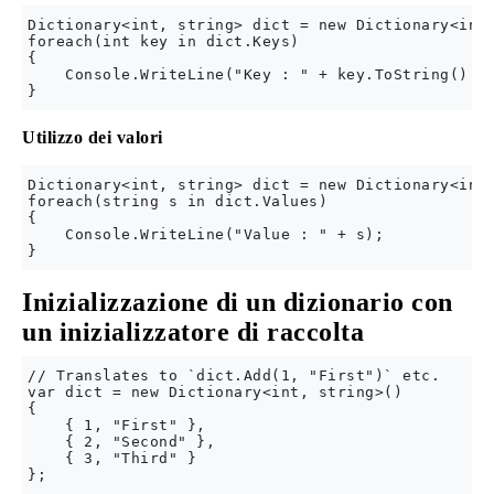
Dictionary<int, string> dict = new Dictionary<int,
foreach(int key in dict.Keys)

{

    Console.WriteLine("Key : " + key.ToString() + 
Utilizzo dei valori
Dictionary<int, string> dict = new Dictionary<int,
foreach(string s in dict.Values)

{

    Console.WriteLine("Value : " + s);

Inizializzazione di un dizionario con
un inizializzatore di raccolta
// Translates to `dict.Add(1, "First")` etc.

var dict = new Dictionary<int, string>()

{

    { 1, "First" },

    { 2, "Second" },

    { 3, "Third" }

};
