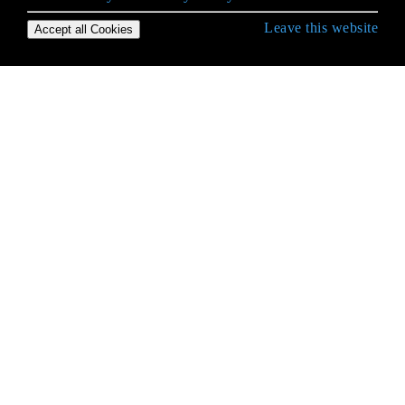
Leave this website
Accept all Cookies
Iniziare con .NET Framework
.NET Core
ADO.NET
Alberi di espressione
Carica file e dati POST sul server web
Client HTTP
CLR
collezioni
Compilatore JIT
Contesti di sincronizzazione
Contratti di codice
Crittografia / Crittografia