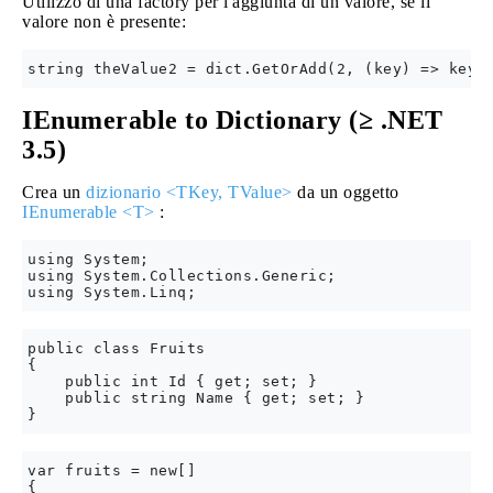
Utilizzo di una factory per l'aggiunta di un valore, se il
valore non è presente:
IEnumerable to Dictionary (≥ .NET
3.5)
Crea un
dizionario <TKey, TValue>
da un oggetto
IEnumerable <T>
:
using System;

using System.Collections.Generic;

public class Fruits

{

    public int Id { get; set; }

    public string Name { get; set; }

var fruits = new[]

{ 
