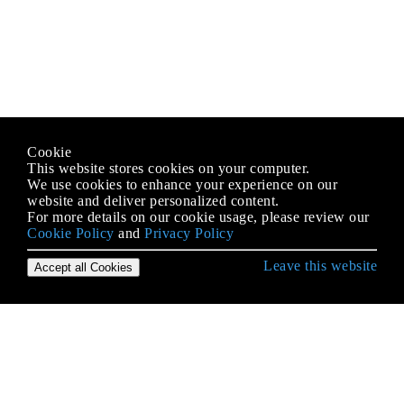
Cookie
This website stores cookies on your computer.
We use cookies to enhance your experience on our
website and deliver personalized content.
For more details on our cookie usage, please review our
Cookie Policy
and
Privacy Policy
Leave this website
Accept all Cookies
स्विफ्ट लैंग्वेज के साथ शुरुआत करना
(असुरक्षित) बफर पॉइंटर्स
Arrays
enums