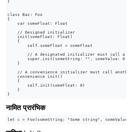
}

class Baz: Foo

{

    var someFloat: Float

    // Designed initializer

    init(someFloat: Float)

    {

        self.someFloat = someFloat

        // A designated initializer must call a de
        super.init(someString: "", someValue: 0, s
    }

    // A convenience initializer must call another
    convenience init()

    {

        self.init(someFloat: 0)

    }

नामित प्रारंभिक