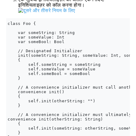
इनिशियलाइज़र को कॉल करना होगा।
class Foo {

    var someString: String

    var someValue: Int

    var someBool: Bool

    // Designated Initializer

    init(someString: String, someValue: Int, someB
    {

        self.someString = someString

        self.someValue = someValue

        self.someBool = someBool

    }

    // A convenience initializer must call another
    convenience init()

    {

        self.init(otherString: "")

    }

    // A convenience initializer must ultimately c
convenience init(otherString: String)

    {

        self.init(someString: otherString, someVal
    }
