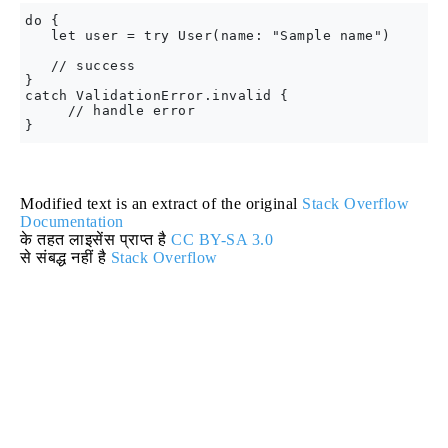
do {

   let user = try User(name: "Sample name")

   // success

}

catch ValidationError.invalid {

     // handle error

Modified text is an extract of the original
Stack Overflow
Documentation
के तहत लाइसेंस प्राप्त है
CC BY-SA 3.0
से संबद्ध नहीं है
Stack Overflow