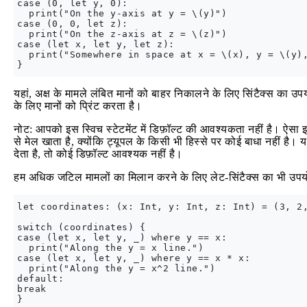
case (0, let y, 0):

  print("On the y-axis at y = \(y)")

case (0, 0, let z):

  print("On the z-axis at z = \(z)")

case (let x, let y, let z):

  print("Somewhere in space at x = \(x), y = \(y),
यहां, अक्ष के मामले लंबित मानों को बाहर निकालने के लिए सिंटैक्स का उप
के लिए मानों को प्रिंट करता है।
नोट: आपको इस स्विच स्टेटमेंट में डिफ़ॉल्ट की आवश्यकता नहीं है। ऐसा इ
से मेल खाता है, क्योंकि ट्यूपल के किसी भी हिस्से पर कोई बाधा नहीं है। 
देता है, तो कोई डिफ़ॉल्ट आवश्यक नहीं है।
हम अधिक जटिल मामलों का मिलान करने के लिए लेट-सिंटैक्स का भी उपय
let coordinates: (x: Int, y: Int, z: Int) = (3, 2,
switch (coordinates) {

case (let x, let y, _) where y == x:

  print("Along the y = x line.")

case (let x, let y, _) where y == x * x:

  print("Along the y = x^2 line.")

default:

break
