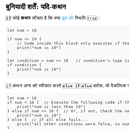
बुनियादी शर्तें: यदि-कथन
कोई
कथन
जाँचता है कि क्या
बूल की
स्थिति
:
if
true
let num = 10

if num == 10 {

    // Code inside this block only executes if the
    print("num is 10")

}

let condition = num == 10   // condition's type is
if condition {

    print("num is 10")

कथन अन्य को स्वीकार करते
ब्लॉक, जो वैकल्पिक प
if
else if
else
let num = 10

if num < 10 {  // Execute the following code if th
    print("num is less than 10")

} else if num == 10 {  // Or, if not, check the ne
    print("num is 10")

} else {  // If all else fails...

    print("all other conditions were false, so num