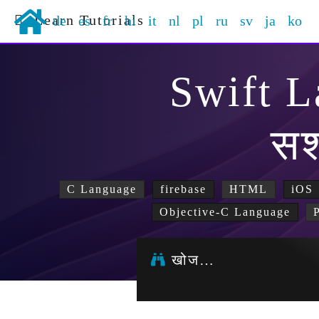
Learn Tutorials
de
es
fr
hi
it
nl
pl
ru
sv
ja
ko
Swift 
सश
C Language
firebase
HTML
iOS
Objective-C Language
खोज…