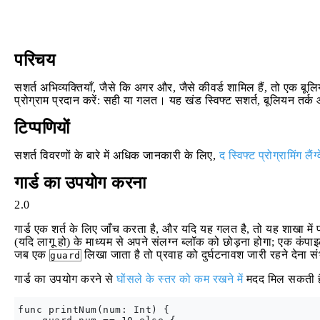
परिचय
सशर्त अभिव्यक्तियाँ, जैसे कि अगर और, जैसे कीवर्ड शामिल हैं, तो एक बूलि
प्रोग्राम प्रदान करें: सही या गलत। यह खंड स्विफ्ट सशर्त, बूलियन तर्
टिप्पणियों
सशर्त विवरणों के बारे में अधिक जानकारी के लिए,
द स्विफ्ट प्रोग्रामिंग लैंग्
गार्ड का उपयोग करना
2.0
गार्ड एक शर्त के लिए जाँच करता है, और यदि यह गलत है, तो यह शाखा में प्
(यदि लागू हो) के माध्यम से अपने संलग्न ब्लॉक को छोड़ना होगा; एक कं
जब एक
लिखा जाता है तो प्रवाह को दुर्घटनावश जारी रहने देना सं
guard
गार्ड का उपयोग करने से
घोंसले के स्तर को कम रखने में
मदद मिल सकती है
func printNum(num: Int) {
