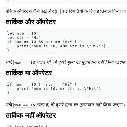
बेसिक ऑपरेटर्स जैसे
और
कई स्थितियों के लिए इस्तेमाल किया जा
&&
||
तार्किक और ऑपरेटर
let num = 10

let str = "Hi"

if num == 10 && str == "Hi" {

    print("num is 10, AND str is \"Hi\"")

यदि
गलत थी, तो दूसरे मूल्य का मूल्यांकन नहीं किया जाएगा। 
num == 10
तार्किक या ऑपरेटर
if num == 10 || str == "Hi" {

    print("num is 10, or str is \"Hi\")

यदि
सत्य है, तो दूसरे मूल्य का मूल्यांकन नहीं किया जाएगा।
num == 10
तार्किक नहीं ऑपरेटर
if !str.isEmpty {
