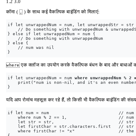
1.2
3.0
कॉमा (
) के साथ कई वैकल्पिक बाइंडिंग को मिलाएं:
,
if let unwrappedNum = num, let unwrappedStr = str 
    // Do something with unwrappedNum & unwrappedS
} else if let unwrappedNum = num {

    // Do something with unwrappedNum

} else {

    // num was nil

एक क्लॉज का उपयोग करके वैकल्पिक बंधन के बाद और बाधाओं को 
where
if let unwrappedNum = num 
where unwrappedNum % 2 
    print("num is non-nil, and it's an even number
}
यदि आप रोमांच महसूस कर रहे हैं, तो किसी भी वैकल्पिक बाइंडिंग की संख
if let num = num                           // num 
    where num % 2 == 1,                    // num 
    let str = str,                         // str 
    let firstChar = str.characters.first   // str 
    where firstChar != "x"                 // the 
{
