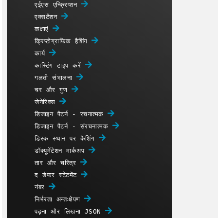
एईएस एन्क्रिप्शन
एक्सटेंशन
कक्षाएं
क्रिप्टोग्राफिक हैशिंग
कार्य
कास्टिंग टाइप करें
गलती संभालना
चर और गुण
जेनेरिक्स
डिजाइन पैटर्न - रचनात्मक
डिजाइन पैटर्न - संरचनात्मक
डिस्क स्थान पर कैशिंग
डॉक्यूमेंटेशन मार्कअप
तार और चरित्र
द डेफर स्टेटमेंट
नंबर
निर्भरता अन्तःक्षेपण
पढ़ना और लिखना JSON