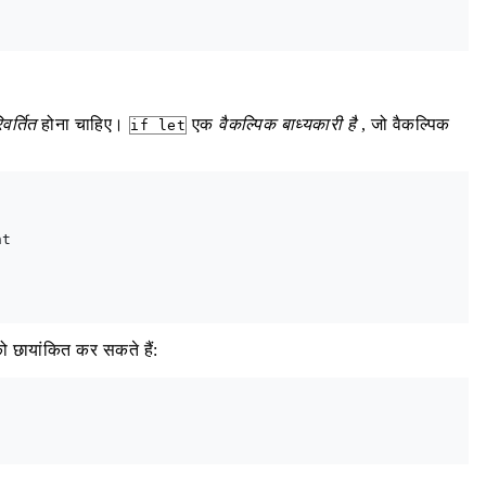
वर्तित
होना चाहिए।
एक
वैकल्पिक बाध्यकारी है
, जो वैकल्पिक
if let
t

ो छायांकित कर सकते हैं: