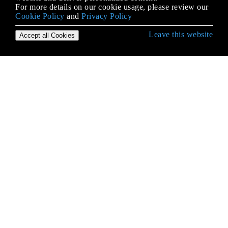
For more details on our cookie usage, please review our
Cookie Policy
and
Privacy Policy
Leave this website
Accept all Cookies
स्विफ्ट लैंग्वेज के साथ शुरुआत करना
(असुरक्षित) बफर पॉइंटर्स
Arrays
enums
initializers
Kitura द्वारा स्विफ्ट HTTP सर्वर
optionals
OptionSet
PBKDF2 कुंजी व्युत्पत्ति
RxSwift
structs