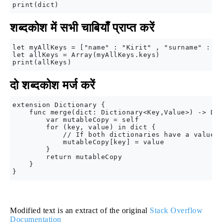
शब्दकोश में सभी चाबियाँ प्राप्त करें
let myAllKeys = ["name" : "Kirit" , "surname" : "M
let allKeys = Array(myAllKeys.keys)

दो शब्दकोश मर्ज करें
extension Dictionary {

    func merge(dict: Dictionary<Key,Value>) -> Dic
        var mutableCopy = self

        for (key, value) in dict {

            // If both dictionaries have a value f
            mutableCopy[key] = value

        }

        return mutableCopy

    }

Modified text is an extract of the original
Stack Overflow
Documentation