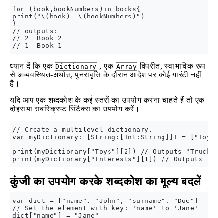
for (book,bookNumbers)in books{

print("\(book)  \(bookNumbers)")

}

// outputs:

// 2  Book 2

ध्यान दें कि एक
, एक
विपरीत, स्वाभाविक रूप
Dictionary
Array
से अव्यवस्थित-अर्थात्, पुनरावृत्ति के दौरान आदेश पर कोई गारंटी नहीं
है।
यदि आप एक शब्दकोश के कई स्तरों का उपयोग करना चाहते हैं तो एक
दोहराया सबस्क्रिप्ट सिंटैक्स का उपयोग करें।
// Create a multilevel dictionary.

var myDictionary: [String:[Int:String]]! = ["Toys"
print(myDictionary["Toys"][2]) // Outputs "Truck"

कुंजी का उपयोग करके शब्दकोश का मूल्य बदलें
var dict = ["name": "John", "surname": "Doe"]

// Set the element with key: 'name' to 'Jane'

dict["name"] = "Jane"
