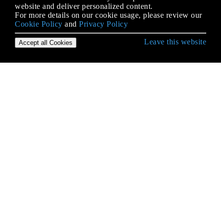
website and deliver personalized content.
For more details on our cookie usage, please review our
Cookie Policy
and
Privacy Policy
Leave this website
Accept all Cookies
एसक्यूएल के साथ शुरू हो रही है
DROP या DELETE डेटाबेस
EXPLAIN और DESCRIBE
LIKE ऑपरेटर
SKIP TAKE (पृष्ठ पर अंक लगाना)
SQL कर्सर
SQL में क्लीन कोड
SQL समूह बनाम विचलित
TRUNCATE
WHERE और HAVING का उपयोग करके फ़िल्टर परिणाम