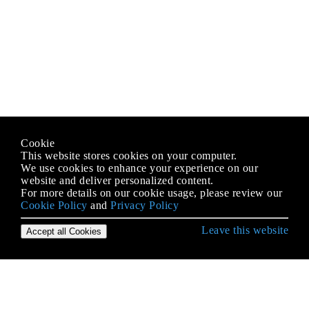
Cookie
This website stores cookies on your computer.
We use cookies to enhance your experience on our
website and deliver personalized content.
For more details on our cookie usage, please review our
Cookie Policy
and
Privacy Policy
Leave this website
Accept all Cookies
एसक्यूएल के साथ शुरू हो रही है
DROP या DELETE डेटाबेस
EXPLAIN और DESCRIBE