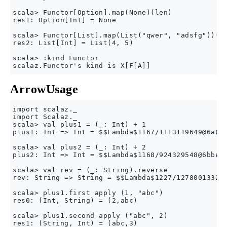
scala> Functor[Option].map(None)(len)

res1: Option[Int] = None

scala> Functor[List].map(List("qwer", "adsfg"))(le
res2: List[Int] = List(4, 5)

scala> :kind Functor

ArrowUsage
import scalaz._

import Scalaz._

scala> val plus1 = (_: Int) + 1

plus1: Int => Int = $$Lambda$1167/1113119649@6a6bf
scala> val plus2 = (_: Int) + 2

plus2: Int => Int = $$Lambda$1168/924329548@6bbe05
scala> val rev = (_: String).reverse

rev: String => String = $$Lambda$1227/1278001332@7
scala> plus1.first apply (1, "abc")

res0: (Int, String) = (2,abc)

scala> plus1.second apply ("abc", 2)

res1: (String, Int) = (abc,3)
