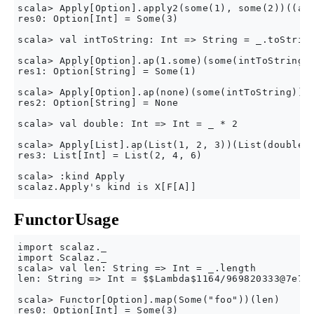
scala> Apply[Option].apply2(some(1), some(2))((a, 
res0: Option[Int] = Some(3)

scala> val intToString: Int => String = _.toString
scala> Apply[Option].ap(1.some)(some(intToString))
res1: Option[String] = Some(1)

scala> Apply[Option].ap(none)(some(intToString))

res2: Option[String] = None

scala> val double: Int => Int = _ * 2

scala> Apply[List].ap(List(1, 2, 3))(List(double))
res3: List[Int] = List(2, 4, 6)

scala> :kind Apply

FunctorUsage
import scalaz._

import Scalaz._

scala> val len: String => Int = _.length

len: String => Int = $$Lambda$1164/969820333@7e758
scala> Functor[Option].map(Some("foo"))(len)

res0: Option[Int] = Some(3)
