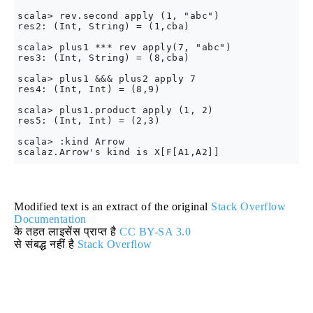
scala> rev.second apply (1, "abc")

res2: (Int, String) = (1,cba)

scala> plus1 *** rev apply(7, "abc")

res3: (Int, String) = (8,cba)

scala> plus1 &&& plus2 apply 7

res4: (Int, Int) = (8,9)

scala> plus1.product apply (1, 2)

res5: (Int, Int) = (2,3)

scala> :kind Arrow

Modified text is an extract of the original
Stack Overflow
Documentation
के तहत लाइसेंस प्राप्त है
CC BY-SA 3.0
से संबद्ध नहीं है
Stack Overflow