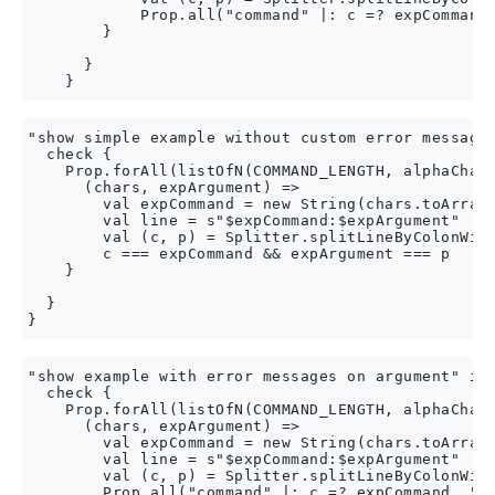
            Prop.all("command" |: c =? expCommand,
        }

      }

"show simple example without custom error message 
  check {

    Prop.forAll(listOfN(COMMAND_LENGTH, alphaChar)
      (chars, expArgument) =>

        val expCommand = new String(chars.toArray)
        val line = s"$expCommand:$expArgument"

        val (c, p) = Splitter.splitLineByColonWith
        c === expCommand && expArgument === p

    }

  }

"show example with error messages on argument" in 
  check {

    Prop.forAll(listOfN(COMMAND_LENGTH, alphaChar)
      (chars, expArgument) =>

        val expCommand = new String(chars.toArray)
        val line = s"$expCommand:$expArgument"

        val (c, p) = Splitter.splitLineByColonWith
        Prop.all("command" |: c =? expCommand, "ar