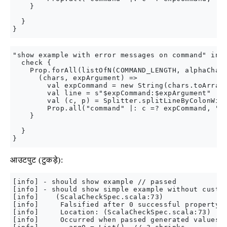
    }

  }

"show example with error messages on command" in {
  check {

    Prop.forAll(listOfN(COMMAND_LENGTH, alphaChar)
      (chars, expArgument) =>

        val expCommand = new String(chars.toArray)
        val line = s"$expCommand:$expArgument"

        val (c, p) = Splitter.splitLineByColonWith
        Prop.all("command" |: c =? expCommand, "ar
    }

  }

आउटपुट (टुकड़े):
[info] - should show example // passed

[info] - should show simple example without custom
[info]    (ScalaCheckSpec.scala:73)

[info]     Falsified after 0 successful property e
[info]     Location: (ScalaCheckSpec.scala:73)

[info]     Occurred when passed generated values (