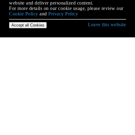
website and deliver personalized content.
For more details on our cookie usage, please review our
Cookie Policy
and
Privacy Policy
Leave this website
Accept all Cookies
शुरुआत स्काला लैंग्वेज से हो रही है
Currying
enumerations
Implicits
JSON
monads
Quasiquotes
Scala.js
ScalaCheck के साथ परीक्षण
Scaladoc