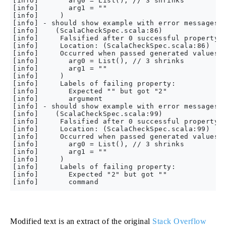
[info]       arg0 = List(), // 3 shrinks

[info]       arg1 = ""

[info]     )

[info] - should show example with error messages o
[info]    (ScalaCheckSpec.scala:86)

[info]     Falsified after 0 successful property e
[info]     Location: (ScalaCheckSpec.scala:86)

[info]     Occurred when passed generated values (
[info]       arg0 = List(), // 3 shrinks

[info]       arg1 = ""

[info]     )

[info]     Labels of failing property:

[info]       Expected "" but got "2"

[info]       argument

[info] - should show example with error messages o
[info]    (ScalaCheckSpec.scala:99)

[info]     Falsified after 0 successful property e
[info]     Location: (ScalaCheckSpec.scala:99)

[info]     Occurred when passed generated values (
[info]       arg0 = List(), // 3 shrinks

[info]       arg1 = ""

[info]     )

[info]     Labels of failing property:

[info]       Expected "2" but got ""

Modified text is an extract of the original
Stack Overflow