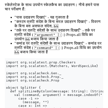
स्केलेस्टेक के साथ उपयोग स्केलकैच का उदाहरण। नीचे हमारे पास
चार परीक्षण हैं:
"पास उदाहरण दिखाएं" - यह गुजरता है
"कस्टम त्रुटि संदेश के बिना सरल उदाहरण दिखाएं" - विवरण
के बिना बस असफल संदेश,
&&
"तर्क पर त्रुटि संदेशों के साथ उदाहरण दिखाएँ" - तर्क पर
त्रुटि संदेश (
:) Props.all विधि का
"argument" |:
उपयोग
बजाय किया जाता है
&&
"कमांड पर त्रुटि संदेशों के साथ उदाहरण दिखाएं" - कमांड पर
त्रुटि संदेश (
:) Props.all विधि का उपयोग
"command" |:
बजाय किया जाता है
&&
import org.scalatest.prop.Checkers

import org.scalatest.{Matchers, WordSpecLike}

import org.scalacheck.Gen._

import org.scalacheck.Prop._

import org.scalacheck.Prop

object Splitter {

  def splitLineByColon(message: String): (String, 
    val (command, argument) = message.indexOf(":")
      case -1 =>

        (message, "")

      case x: Int =>
