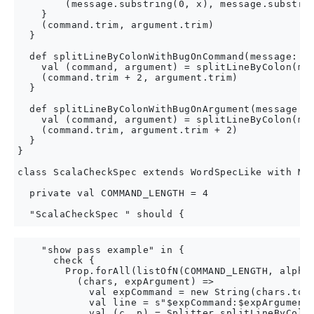
        (message.substring(0, x), message.substrin
    }

    (command.trim, argument.trim)

  }

  def splitLineByColonWithBugOnCommand(message: St
    val (command, argument) = splitLineByColon(mes
    (command.trim + 2, argument.trim)

  }

  def splitLineByColonWithBugOnArgument(message: S
    val (command, argument) = splitLineByColon(mes
    (command.trim, argument.trim + 2)

  }

}

class ScalaCheckSpec extends WordSpecLike with Mat
  private val COMMAND_LENGTH = 4

    "show pass example" in {

      check {

        Prop.forAll(listOfN(COMMAND_LENGTH, alphaC
          (chars, expArgument) =>

            val expCommand = new String(chars.toAr
            val line = s"$expCommand:$expArgument"
            val (c, p) = Splitter.splitLineByColon