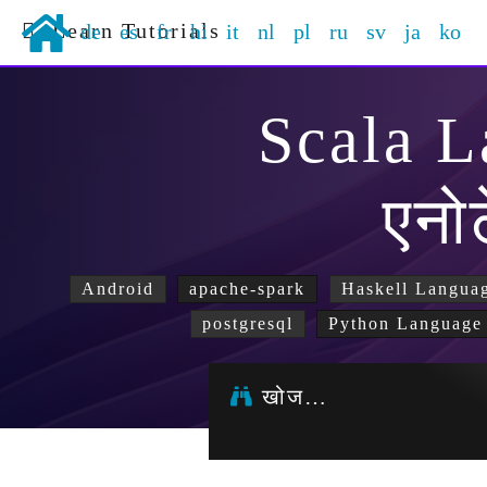
Learn Tutorials
de
es
fr
hi
it
nl
pl
ru
sv
ja
ko
Scala 
एनो
Android
apache-spark
Haskell Langua
postgresql
Python Language
खोज…