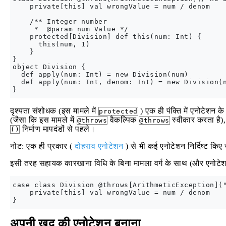
    private[this] val wrongValue = num / denom

    /** Integer number

     *  @param num Value */

    protected[Division] def this(num: Int) {

      this(num, 1)

    }

}

object Division {

  def apply(num: Int) = new Division(num)

  def apply(num: Int, denom: Int) = new Division(n
दृश्यता संशोधक (इस मामले में
) एक ही पंक्ति में एनोटेशन 
protected
(जैसा कि इस मामले में
वैकल्पिक
स्वीकार करता है),
@throws
@throws
निर्माण मापदंडों से पहले।
()
नोट: एक ही प्रकार (
दोहराव एनोटेशन
) से भी कई एनोटेशन निर्दिष्ट किए
इसी तरह सहायक कारखाना विधि के बिना मामला वर्ग के साथ (और एनोटेशन 
case class Division @throws[ArithmeticException]("
    private[this] val wrongValue = num / denom

अपनी खुद की एनोटेशन बनाना