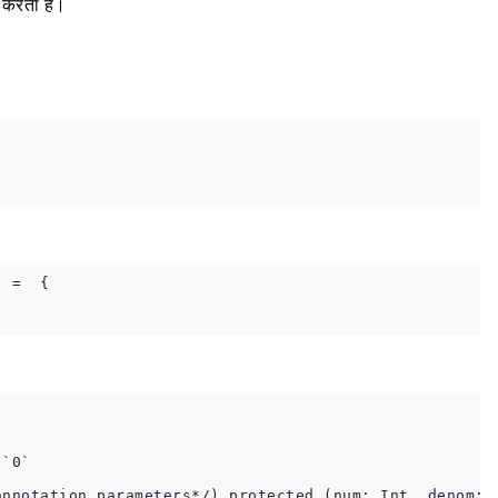
 करता है।
 =  {

`0`

nnotation parameters*/) protected (num: Int, denom: I