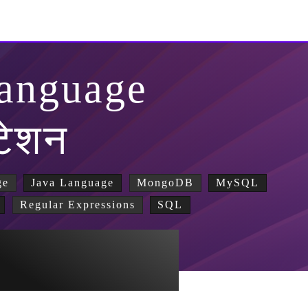
Language
टेशन
ge
Java Language
MongoDB
MySQL
Regular Expressions
SQL