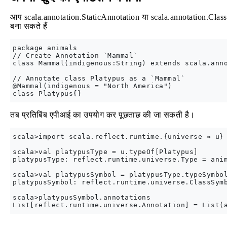
आप scala.annotation.StaticAnnotation या scala.annotation.Classf
बना सकते हैं
package animals

// Create Annotation `Mammal`

class Mammal(indigenous:String) extends scala.anno
// Annotate class Platypus as a `Mammal`

@Mammal(indigenous = "North America")

तब प्रतिबिंब एपीआई का उपयोग कर पूछताछ की जा सकती है।
scala>import scala.reflect.runtime.{universe ⇒ u}

scala>val platypusType = u.typeOf[Platypus]

platypusType: reflect.runtime.universe.Type = anim
scala>val platypusSymbol = platypusType.typeSymbol
platypusSymbol: reflect.runtime.universe.ClassSymb
scala>platypusSymbol.annotations
