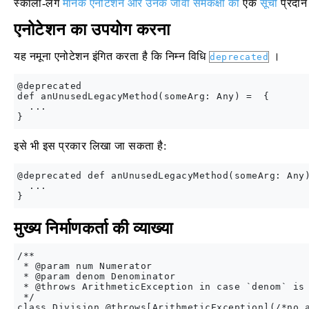
स्काला-लैंग
मानक एनोटेशन और उनके जावा समकक्षों की
एक
सूची
प्रदान
एनोटेशन का उपयोग करना
यह नमूना एनोटेशन इंगित करता है कि निम्न विधि
।
deprecated
@deprecated

def anUnusedLegacyMethod(someArg: Any) =  {

  ...

इसे भी इस प्रकार लिखा जा सकता है:
@deprecated def anUnusedLegacyMethod(someArg: Any)
  ...

मुख्य निर्माणकर्ता की व्याख्या
/**

 * @param num Numerator

 * @param denom Denominator

 * @throws ArithmeticException in case `denom` is 
 */

class Division @throws[ArithmeticException](/*no a