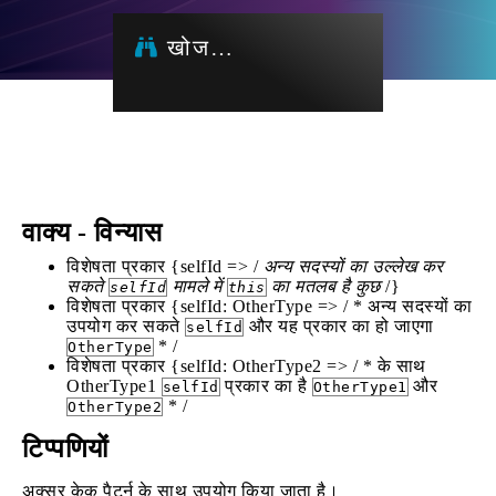
खोज…
वाक्य - विन्यास
विशेषता प्रकार {selfId => /
अन्य सदस्यों का उल्लेख कर
सकते
मामले में
का मतलब है कुछ
/}
selfId
this
विशेषता प्रकार {selfId: OtherType => / * अन्य सदस्यों का
उपयोग कर सकते
और यह प्रकार का हो जाएगा
selfId
* /
OtherType
विशेषता प्रकार {selfId: OtherType2 => / * के साथ
OtherType1
प्रकार का है
और
selfId
OtherType1
* /
OtherType2
टिप्पणियों
अक्सर केक पैटर्न के साथ उपयोग किया जाता है।