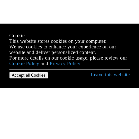
Cookie
This website stores cookies on your computer.
We use cookies to enhance your experience on our
website and deliver personalized content.
For more details on our cookie usage, please review our
Cookie Policy
and
Privacy Policy
Leave this website
Accept all Cookies
शुरुआत स्काला लैंग्वेज से हो रही है
Currying
enumerations
Implicits
JSON
monads