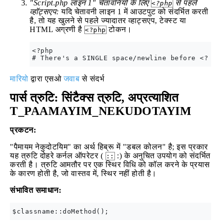
"Script.php लाइन 1" चेतावनियों के लिए
से पहले
<?php
व्हॉट्सएप:
यदि चेतावनी लाइन 1 में आउटपुट को संदर्भित करती
है, तो यह खुलने से पहले ज्यादातर व्हाट्सएप, टेक्स्ट या
HTML अग्रणी है
टोकन।
<?php
<?php

मारियो
द्वारा एसओ
जवाब
से संदर्भ
पार्स त्रुटि: सिंटैक्स त्रुटि, अप्रत्याशित
T_PAAMAYIM_NEKUDOTAYIM
प्रकटन:
"पैमायम नेकुदोटयिम" का अर्थ हिब्रू में "डबल कोलन" है; इस प्रकार
यह त्रुटि दोहरे कर्नल ऑपरेटर (
:) के अनुचित उपयोग को संदर्भित
::
करती है। त्रुटि आमतौर पर एक स्थिर विधि को कॉल करने के प्रयास
के कारण होती है, जो वास्तव में, स्थिर नहीं होती है।
संभावित समाधान: