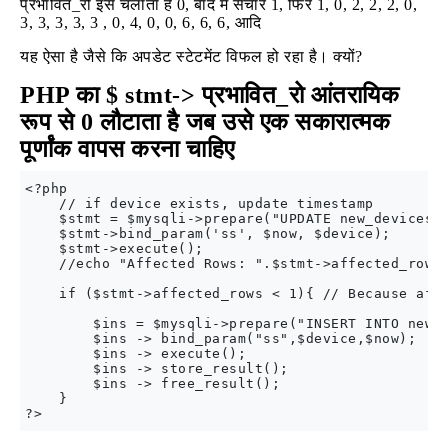
प्रभावित_रो इसे चलाता है 0, बाद में संचार 1, फिर 1, 0, 2, 2, 2, 0,
3, 3, 3, 3, 3 , 0, 4, 0, 0, 6, 6, 6, आदि
यह ऐसा है जैसे कि अपडेट स्टेटमेंट विफल हो रहा है। क्यों?
PHP का $ stmt-> प्रभावित_रो आंतरायिक
रूप से 0 लौटाता है जब उसे एक सकारात्मक
पूर्णांक वापस करना चाहिए
<?php

    // if device exists, update timestamp

    $stmt = $mysqli->prepare("UPDATE new_devices S
    $stmt->bind_param('ss', $now, $device);

    $stmt->execute();

    //echo "Affected Rows: ".$stmt->affected_rows;
    if ($stmt->affected_rows < 1){ // Because affe
        $ins = $mysqli->prepare("INSERT INTO new_d
        $ins -> bind_param("ss",$device,$now);

        $ins -> execute();

        $ins -> store_result();

        $ins -> free_result();

    }
