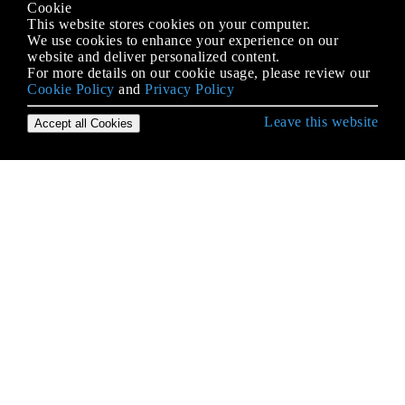
Cookie
This website stores cookies on your computer.
We use cookies to enhance your experience on our
website and deliver personalized content.
For more details on our cookie usage, please review our
Cookie Policy
and
Privacy Policy
Leave this website
Accept all Cookies
PHP के साथ शुरुआत करना
APCu
Arrays
HTML को पार्स करना
HTTP प्रमाणीकरण
Imagick
IMAP
JSON
MongoDB का उपयोग करना