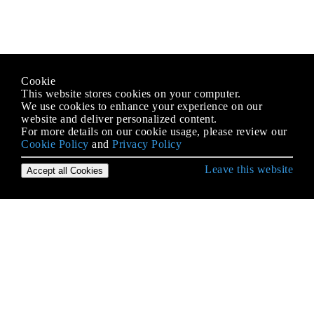
Cookie
This website stores cookies on your computer.
We use cookies to enhance your experience on our
website and deliver personalized content.
For more details on our cookie usage, please review our
Cookie Policy
and
Privacy Policy
Leave this website
Accept all Cookies
गो के साथ शुरुआत करना
Arrays
CSV फ़ाइलों को पार्स करना
fmt
Goroutines
HTTP क्लाइंट