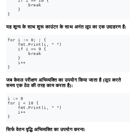
    if i == 10 {

        break

    }

यह शून्य के साथ शुरू काउंटर के साथ अनंत लूप का एक उदाहरण है:
for i := 0; ; {

    fmt.Print(i, " ")

    if i == 9 {

        break

    }

    i++

जब केवल परीक्षण अभिव्यक्ति का उपयोग किया जाता है (लूप करते
समय एक ठेठ की तरह काम करता है):
i := 0

for i < 10 {

    fmt.Print(i, " ")

    i++

सिर्फ वेतन वृद्धि अभिव्यक्ति का उपयोग करना: