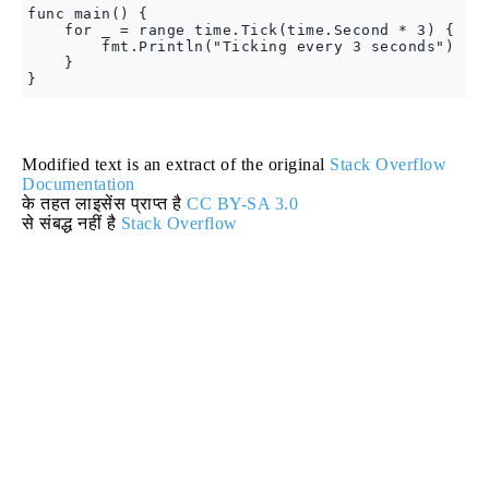
func main() {

    for _ = range time.Tick(time.Second * 3) {

        fmt.Println("Ticking every 3 seconds")

    }

Modified text is an extract of the original
Stack Overflow
Documentation
के तहत लाइसेंस प्राप्त है
CC BY-SA 3.0
से संबद्ध नहीं है
Stack Overflow