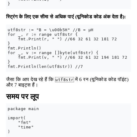
स्ट्रिंग के लिए एक सीमा से अधिक पाएं (यूनिकोड कोड अंक देता है):
utf8str := "B = \u00b5H" //B = µH

for _, r := range utf8str {

    fmt.Print(r, " ") //66 32 61 32 181 72

}

fmt.Println()

for _, v := range []byte(utf8str) {

    fmt.Print(v, " ") //66 32 61 32 194 181 72

}

जैसा कि आप देख रहे हैं कि
में 6 रन (यूनिकोड कोड पॉइंट)
utf8str
और 7 बाइट्स हैं।
समय पर लूप
package main

import(

    "fmt"

    "time"

)
