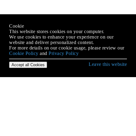
Cookie
This website stores cookies on your computer.
We use cookies to enhance your experience on our
website and deliver personalized content.
For more details on our cookie usage, please review our
Cookie Policy
and
Privacy Policy
Leave this website
Accept all Cookies
गो के साथ शुरुआत करना
Arrays
CSV फ़ाइलों को पार्स करना
fmt
Goroutines
HTTP क्लाइंट
HTTP सर्वर