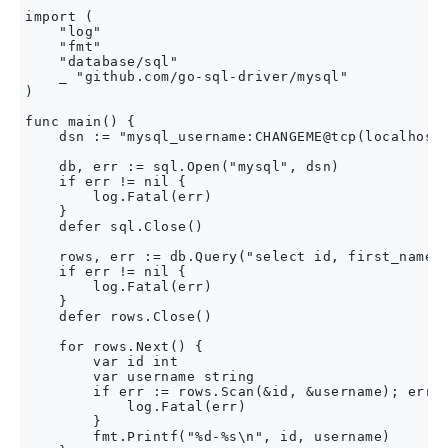
import (

    "log"

    "fmt"

    "database/sql"

    _ "github.com/go-sql-driver/mysql"

)

func main() {

    dsn := "mysql_username:CHANGEME@tcp(localhost:
    db, err := sql.Open("mysql", dsn)

    if err != nil {

        log.Fatal(err)

    }

    defer sql.Close()

    rows, err := db.Query("select id, first_name f
    if err != nil {

        log.Fatal(err)

    }

    defer rows.Close()

    for rows.Next() {

        var id int

        var username string

        if err := rows.Scan(&id, &username); err !
            log.Fatal(err)

        }

        fmt.Printf("%d-%s\n", id, username)
