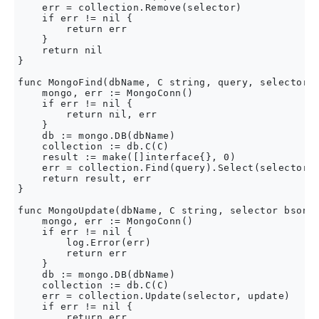
    err = collection.Remove(selector)

    if err != nil {

        return err

    }

    return nil

}

func MongoFind(dbName, C string, query, selector b
    mongo, err := MongoConn()

    if err != nil {

        return nil, err

    }

    db := mongo.DB(dbName)

    collection := db.C(C)

    result := make([]interface{}, 0)

    err = collection.Find(query).Select(selector).
    return result, err

}

func MongoUpdate(dbName, C string, selector bson.M
    mongo, err := MongoConn()

    if err != nil {

        log.Error(err)

        return err

    }

    db := mongo.DB(dbName)

    collection := db.C(C)

    err = collection.Update(selector, update)

    if err != nil {

        return err
