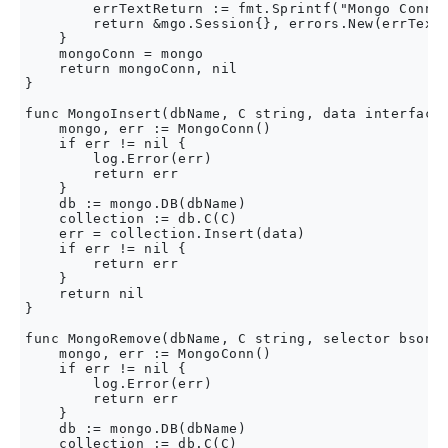
        errTextReturn := fmt.Sprintf("Mongo Conn E
        return &mgo.Session{}, errors.New(errTextR
    }

    mongoConn = mongo

    return mongoConn, nil

}

func MongoInsert(dbName, C string, data interface{
    mongo, err := MongoConn()

    if err != nil {

        log.Error(err)

        return err

    }

    db := mongo.DB(dbName)

    collection := db.C(C)

    err = collection.Insert(data)

    if err != nil {

        return err

    }

    return nil

}

func MongoRemove(dbName, C string, selector bson.M
    mongo, err := MongoConn()

    if err != nil {

        log.Error(err)

        return err

    }

    db := mongo.DB(dbName)

    collection := db.C(C)
