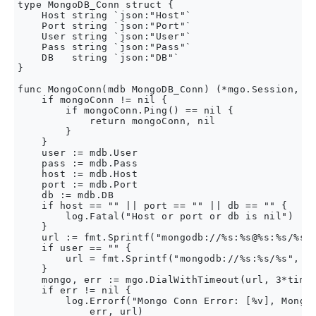
type MongoDB_Conn struct {

    Host string `json:"Host"`

    Port string `json:"Port"`

    User string `json:"User"`

    Pass string `json:"Pass"`

    DB   string `json:"DB"`

}

func MongoConn(mdb MongoDB_Conn) (*mgo.Session, st
    if mongoConn != nil {

        if mongoConn.Ping() == nil {

            return mongoConn, nil

        }

    }

    user := mdb.User

    pass := mdb.Pass

    host := mdb.Host

    port := mdb.Port

    db := mdb.DB

    if host == "" || port == "" || db == "" {

        log.Fatal("Host or port or db is nil")

    }

    url := fmt.Sprintf("mongodb://%s:%s@%s:%s/%s",
    if user == "" {

        url = fmt.Sprintf("mongodb://%s:%s/%s", ho
    }

    mongo, err := mgo.DialWithTimeout(url, 3*time.
    if err != nil {

        log.Errorf("Mongo Conn Error: [%v], Mongo 
            err, url)
