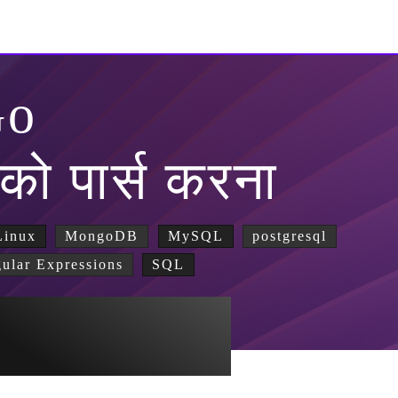
Go
को पार्स करना
inux
MongoDB
MySQL
postgresql
ular Expressions
SQL