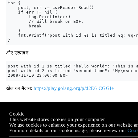
for {

    post, err := csvReader.Read()

    if err != nil {

        log.Println(err)

        // Will break on EOF.

        break

    }

    fmt.Printf("post with id %s is titled %q: %q\n
और उत्पादन:
post with id 1 is titled "hello world": "This is a
post with id 2 is titled "second time": "My\nsecon
खेल का मैदान:
https://play.golang.org/p/d2E6-CGGIe
Modified text is an extract of the original
Stack Overflow Docu
Cookie
के तहत लाइसेंस प्राप्त है
CC BY-SA 3.0
This website stores cookies on your computer.
से संबद्ध नहीं है
Stack Overflow
We use cookies to enhance your experience on our website an
For more details on our cookie usage, please review our
Cook