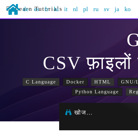
Learn Tutorials
de
es
fr
hi
it
nl
pl
ru
sv
ja
ko
CSV फ़ाइलों 
C Language
Docker
HTML
GNU/L
Python Language
Reg
खोज…