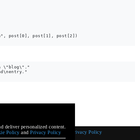
", post[0], post[1], post[2])

 \"blog\"."

d\nentry."

mentation
d deliver personalized content.
Cookie Policy
Privacy Policy
ie Policy
and
Privacy Policy