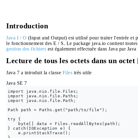
Introduction
Java I / O
(Input and Output) est utilisé pour traiter l'entrée et 
le fonctionnement des E / S. Le package java.io contient toutes 
gestion des fichiers
est également effectuée dans Java par Java 
Lecture de tous les octets dans un octet 
Java 7 a introduit la classe
Files
très utile
Java SE 7
import java.nio.file.Files;

import java.nio.file.Paths;

import java.nio.file.Path;

Path path = Paths.get("path/to/file");

try {

    byte[] data = Files.readAllBytes(path);

} catch(IOException e) {

    e.printStackTrace();
