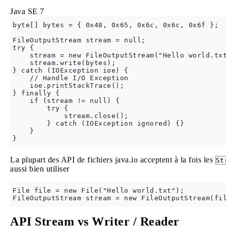
Java SE 7
byte[] bytes = { 0x48, 0x65, 0x6c, 0x6c, 0x6f };

FileOutputStream stream = null;

try {

    stream = new FileOutputStream("Hello world.txt
    stream.write(bytes);

} catch (IOException ioe) {

    // Handle I/O Exception

    ioe.printStackTrace();

} finally {

    if (stream != null) {

        try {

            stream.close();

        } catch (IOException ignored) {}

    }

La plupart des API de fichiers java.io acceptent à la fois les
St
aussi bien utiliser
File file = new File("Hello world.txt");

API Stream vs Writer / Reader