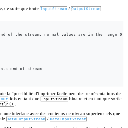
re, de sorte que toute
/
InputStream
OutputStream
nd of the stream, normal values are in the range 0 - 
nts end of stream

ute la "possibilité d'imprimer facilement des représentations de
fois en tant que
binaire et en tant que sortie
.out
InputStream
.
ntln()
 une interface avec des contenus de niveau supérieur tels que
mple
/
.
DataOutputStream
DataInputStream