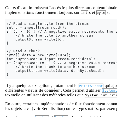
Cours d' eau fournissent l'accès le plus direct au contenu binai
implémentations fonctionnent toujours sur
s et
s.
int
byte
// Read a single byte from the stream

int b = inputStream.read();

if (b >= 0) { // A negative value represents the e
    // Write the byte to another stream

    outputStream.write(b);

}

// Read a chunk

byte[] data = new byte[1024];

int nBytesRead = inputStream.read(data);

if (nBytesRead >= 0) { // A negative value represe
    // Write the chunk to another stream

    outputStream.write(data, 0, nBytesRead);

Il y a quelques exceptions, notamment le
qui ajo
PrintStream
différentes valeurs de données". Cela permet d'utiliser
System
textuelle en utilisant des méthodes telles que
System.out.pri
En outre, certaines implémentations de flux fonctionnent comme
les objets Java (voir Sérialisation) ou les types natifs, par exe