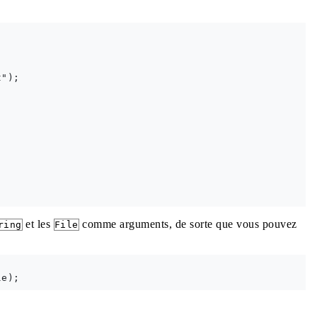
");

et les
comme arguments, de sorte que vous pouvez
ring
File