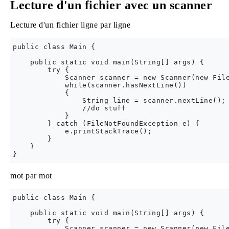
Lecture d'un fichier avec un scanner
Lecture d'un fichier ligne par ligne
public class Main {

    public static void main(String[] args) {

        try {

            Scanner scanner = new Scanner(new File
            while(scanner.hasNextLine())

            {

                String line = scanner.nextLine();

                //do stuff

            }

        } catch (FileNotFoundException e) {

            e.printStackTrace();

        }

    }

mot par mot
public class Main {

    public static void main(String[] args) {

        try {

            Scanner scanner = new Scanner(new File