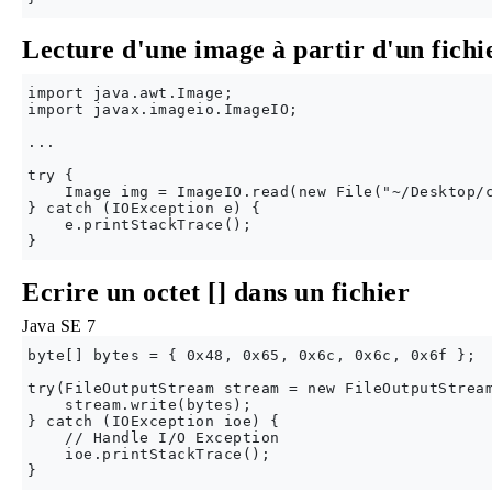
Lecture d'une image à partir d'un fichi
import java.awt.Image;

import javax.imageio.ImageIO;

...

try {

    Image img = ImageIO.read(new File("~/Desktop/c
} catch (IOException e) {

    e.printStackTrace();

Ecrire un octet [] dans un fichier
Java SE 7
byte[] bytes = { 0x48, 0x65, 0x6c, 0x6c, 0x6f };

try(FileOutputStream stream = new FileOutputStream
    stream.write(bytes);

} catch (IOException ioe) {

    // Handle I/O Exception

    ioe.printStackTrace();
