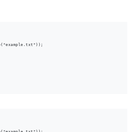
("example.txt"));

("example.txt"));
