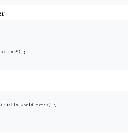
er
at.png"));

("Hello world.txt")) {
