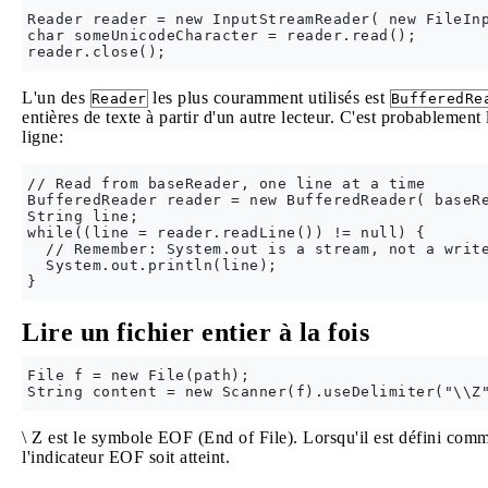
Reader reader = new InputStreamReader( new FileInp
char someUnicodeCharacter = reader.read();

L'un des
les plus couramment utilisés est
Reader
BufferedRe
entières de texte à partir d'un autre lecteur. C'est probablement
ligne:
// Read from baseReader, one line at a time

BufferedReader reader = new BufferedReader( baseRe
String line;

while((line = reader.readLine()) != null) {

  // Remember: System.out is a stream, not a write
  System.out.println(line);

Lire un fichier entier à la fois
File f = new File(path);

\ Z est le symbole EOF (End of File). Lorsqu'il est défini comme
l'indicateur EOF soit atteint.