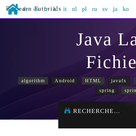
Learn Tutorials
de
es
fr
hi
it
nl
pl
ru
sv
ja
ko
Java L
Fichie
algorithm
Android
HTML
javafx
spring
spri
RECHERCHE…