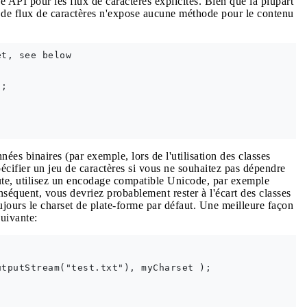
 API pour les flux de caractères explicites. Bien que la plupart
I de flux de caractères n'expose aucune méthode pour le contenu
t, see below

;

ées binaires (par exemple, lors de l'utilisation des classes
écifier un jeu de caractères si vous ne souhaitez pas dépendre
oute, utilisez un encodage compatible Unicode, par exemple
nséquent, vous devriez probablement rester à l'écart des classes
toujours le charset de plate-forme par défaut. Une meilleure façon
suivante:
tputStream("test.txt"), myCharset );
