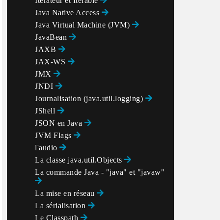
Itérateur et Iterable
Java Native Access
Java Virtual Machine (JVM)
JavaBean
JAXB
JAX-WS
JMX
JNDI
Journalisation (java.util.logging)
JShell
JSON en Java
JVM Flags
l'audio
La classe java.util.Objects
La commande Java - "java" et "javaw"
La mise en réseau
La sérialisation
Le Classpath