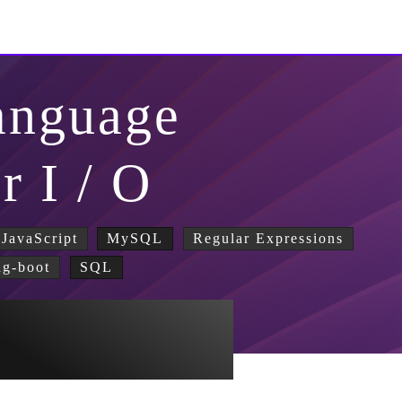
anguage
r I / O
JavaScript
MySQL
Regular Expressions
ng-boot
SQL