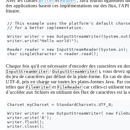
Avec les classes
et
, Java fournit également une
Writer
Reader
des applications basent ces implémentations sur des flux, l'AP
binaire.
// This example uses the platform's default charse
// for a better implementation.

Writer writer = new OutputStreamWriter(System.out)
writer.write("Hello world!");

Reader reader = new InputStreamReader(System.in);

Chaque fois qu'il est nécessaire d'encoder des caractères en donn
/
), vous devez sp
InputStreamWriter
OutputStreamWriter
du jeu de caractères par défaut de la plate-forme. En cas de d
UTF-8, pris en charge sur toutes les plates-formes Java. Par co
telles que
et
car celles-ci utilisent 
FileWriter
FileReader
d’accéder aux fichiers en utilisant des flux de caractères est la 
Charset myCharset = StandardCharsets.UTF_8;

Writer writer = new OutputStreamWriter( new FileOu
writer.write('Ä');

writer.flush();

writer.close();
