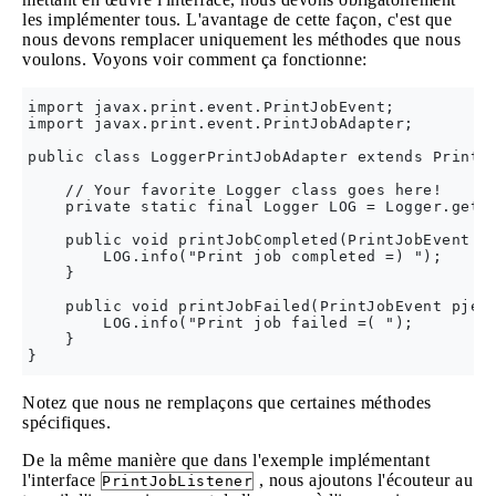
les implémenter tous. L'avantage de cette façon, c'est que
nous devons remplacer uniquement les méthodes que nous
voulons. Voyons voir comment ça fonctionne:
import javax.print.event.PrintJobEvent;

import javax.print.event.PrintJobAdapter;

public class LoggerPrintJobAdapter extends PrintJo
    // Your favorite Logger class goes here!

    private static final Logger LOG = Logger.getLo
    public void printJobCompleted(PrintJobEvent pj
        LOG.info("Print job completed =) ");

    }

    public void printJobFailed(PrintJobEvent pje) 
        LOG.info("Print job failed =( ");

    }

Notez que nous ne remplaçons que certaines méthodes
spécifiques.
De la même manière que dans l'exemple implémentant
l'interface
, nous ajoutons l'écouteur au
PrintJobListener