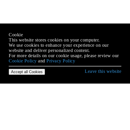
Cookie
This website stores cookies on your computer.
We use cookies to enhance your experience on our
website and deliver personalized content.
For more details on our cookie usage, please review our
Cookie Policy
and
Privacy Policy
Leave this website
Accept all Cookies
Démarrer avec le langage Java
Affirmer
Agents Java
Analyse XML à l'aide des API JAXP
Annotations