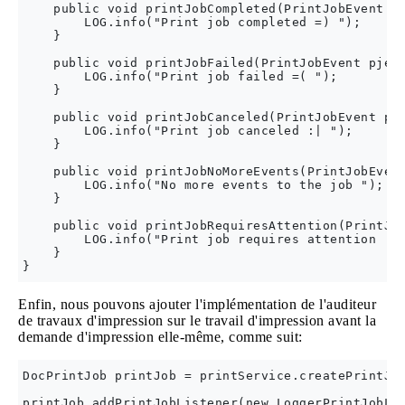
    public void printJobCompleted(PrintJobEvent pj
        LOG.info("Print job completed =) ");

    }

    public void printJobFailed(PrintJobEvent pje) 
        LOG.info("Print job failed =( ");

    }

    public void printJobCanceled(PrintJobEvent pje
        LOG.info("Print job canceled :| ");

    }

    public void printJobNoMoreEvents(PrintJobEvent
        LOG.info("No more events to the job ");

    }

    public void printJobRequiresAttention(PrintJob
        LOG.info("Print job requires attention :O 
    }

Enfin, nous pouvons ajouter l'implémentation de l'auditeur
de travaux d'impression sur le travail d'impression avant la
demande d'impression elle-même, comme suit:
DocPrintJob printJob = printService.createPrintJob
printJob.addPrintJobListener(new LoggerPrintJobLis