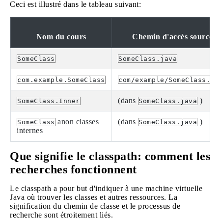
Ceci est illustré dans le tableau suivant:
Nom du cours
Chemin d'accès source
SomeClass
SomeClass.java
com.example.SomeClass
com/example/SomeClass.ja
(dans
)
SomeClass.Inner
SomeClass.java
anon classes
(dans
)
SomeClass
SomeClass.java
internes
Que signifie le classpath: comment les
recherches fonctionnent
Le classpath a pour but d'indiquer à une machine virtuelle
Java où trouver les classes et autres ressources. La
signification du chemin de classe et le processus de
recherche sont étroitement liés.