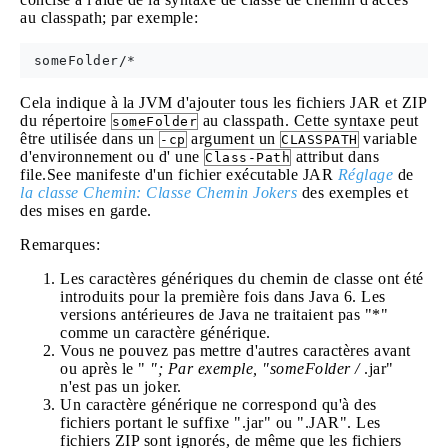
au classpath; par exemple:
Cela indique à la JVM d'ajouter tous les fichiers JAR et ZIP
du répertoire
au classpath. Cette syntaxe peut
someFolder
être utilisée dans un
argument un
variable
-cp
CLASSPATH
d'environnement ou d' une
attribut dans
Class-Path
file.See manifeste d'un fichier exécutable JAR
Réglage
de
la classe Chemin: Classe Chemin Jokers
des exemples et
des mises en garde.
Remarques:
Les caractères génériques du chemin de classe ont été
introduits pour la première fois dans Java 6. Les
versions antérieures de Java ne traitaient pas "*"
comme un caractère générique.
Vous ne pouvez pas mettre d'autres caractères avant
ou après le "
"; Par exemple, "someFolder /
.jar"
n'est pas un joker.
Un caractère générique ne correspond qu'à des
fichiers portant le suffixe ".jar" ou ".JAR". Les
fichiers ZIP sont ignorés, de même que les fichiers