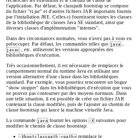
rechercher les extensions et le chemin de classe de
l'application. Par défaut, le classpath bootstrap se compose
du fichier "rt.jar" et d'autres fichiers JAR importants fournis
par l'installation JRE. Celles-ci fournissent toutes les classes
de la bibliothèque de classes Java SE standard, ainsi que
diverses classes d'implémentation "internes".
Dans des circonstances normales, vous n'avez pas à vous en
préoccuper. Par défaut, les commandes telles que
,
java
, etc. utiliseront les versions appropriées des
javac
bibliothèques d'exécution.
Très occasionnellement, il est nécessaire de remplacer le
comportement normal du runtime Java en utilisant une
version alternative d'une classe dans les bibliothèques
standard. Par exemple, vous pourriez rencontrer un bogue
"show stopper" dans les bibliothèques d'exécution que vous
ne pouvez pas contourner par des moyens normaux. Dans
une telle situation, il est possible de créer un fichier JAR
contenant la classe modifiée, puis de l'ajouter au chemin de
classe bootstrap qui lance la machine virtuelle Java.
La commande
fournit les options
suivantes pour
java
-X
modifier le chemin de classe bootstrap:
remplace le
-Xbootclasspath:<path>