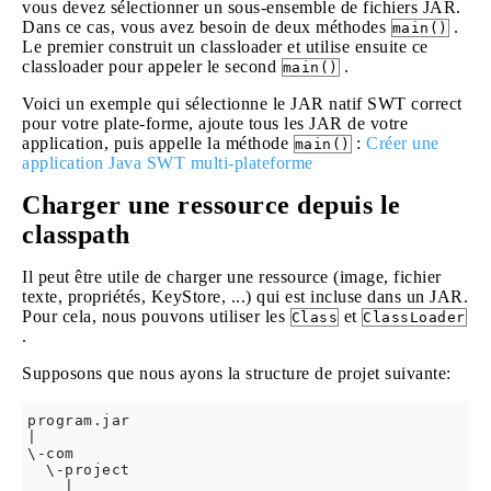
vous devez sélectionner un sous-ensemble de fichiers JAR.
Dans ce cas, vous avez besoin de deux méthodes
.
main()
Le premier construit un classloader et utilise ensuite ce
classloader pour appeler le second
.
main()
Voici un exemple qui sélectionne le JAR natif SWT correct
pour votre plate-forme, ajoute tous les JAR de votre
application, puis appelle la méthode
:
Créer une
main()
application Java SWT multi-plateforme
Charger une ressource depuis le
classpath
Il peut être utile de charger une ressource (image, fichier
texte, propriétés, KeyStore, ...) qui est incluse dans un JAR.
Pour cela, nous pouvons utiliser les
et
Class
ClassLoader
.
Supposons que nous ayons la structure de projet suivante:
program.jar

|

\-com

  \-project

    |
