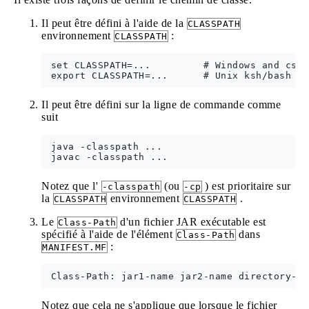
Il peut être défini à l'aide de la
CLASSPATH
environnement
:
CLASSPATH
 set CLASSPATH=...         # Windows and csh

Il peut être défini sur la ligne de commande comme
suit
 java -classpath ...

Notez que l'
(ou
) est prioritaire sur
-classpath
-cp
la
environnement
.
CLASSPATH
CLASSPATH
Le
d'un fichier JAR exécutable est
Class-Path
spécifié à l'aide de l'élément
dans
Class-Path
:
MANIFEST.MF
Notez que cela ne s'applique que lorsque le fichier