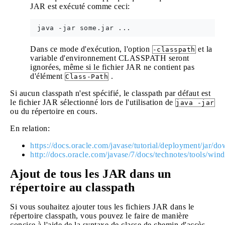
JAR est exécuté comme ceci:
Dans ce mode d'exécution, l'option
et la
-classpath
variable d'environnement CLASSPATH seront
ignorées, même si le fichier JAR ne contient pas
d'élément
.
Class-Path
Si aucun classpath n'est spécifié, le classpath par défaut est
le fichier JAR sélectionné lors de l'utilisation de
java -jar
ou du répertoire en cours.
En relation:
https://docs.oracle.com/javase/tutorial/deployment/jar/
http://docs.oracle.com/javase/7/docs/technotes/tools/win
Ajout de tous les JAR dans un
répertoire au classpath
Si vous souhaitez ajouter tous les fichiers JAR dans le
répertoire classpath, vous pouvez le faire de manière
concise à l'aide de la syntaxe de classe de chemin d'accès