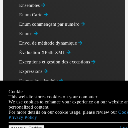
Ensembles
Enum Carte
Enum commençant par numéro
Enums
Envoi de méthode dynamique
Évaluation XPath XML
Exceptions et gestion des exceptions
Expressions
Expressions lambda
Expressions régulières
Cookie
This website stores cookies on your computer.
Fichier I / O
We use cookies to enhance your experience on our website an
personalized content.
Fichiers JAR multi-versions
For more details on our cookie usage, please review our
Cook
Privacy Policy
Files d'attente et deques
Leav
FileUpload vers AWS