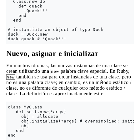
  Class.new do

    def quack

      'Quack!!'

    end

  end

# instantiate an object of type Duck

duck = Duck.new

Nuevo, asignar e inicializar
En muchos idiomas, las nuevas instancias de una clase se
crean utilizando una
palabra clave especial. En Ruby,
new
también se usa para crear instancias de una clase, pero
new
no es una palabra clave; en cambio, es un método estático /
clase, no es diferente de cualquier otro método estático /
clase. La definición es aproximadamente esta:
class MyClass

   def self.new(*args)

     obj = allocate

     obj.initialize(*args) # oversimplied; initial
     obj

   end
