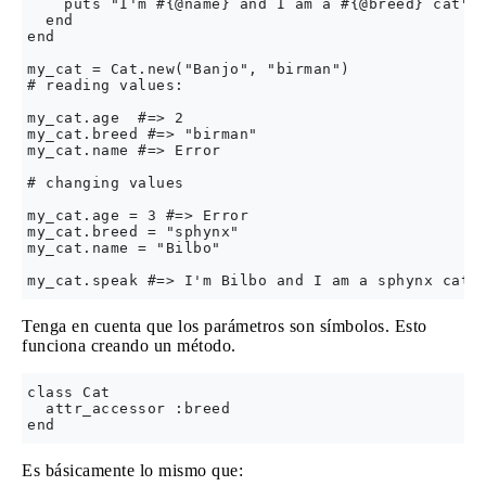
    puts "I'm #{@name} and I am a #{@breed} cat"

  end

end

my_cat = Cat.new("Banjo", "birman")

# reading values:

my_cat.age  #=> 2

my_cat.breed #=> "birman"

my_cat.name #=> Error

# changing values

my_cat.age = 3 #=> Error

my_cat.breed = "sphynx" 

my_cat.name = "Bilbo"

Tenga en cuenta que los parámetros son símbolos. Esto
funciona creando un método.
class Cat

  attr_accessor :breed

Es básicamente lo mismo que: