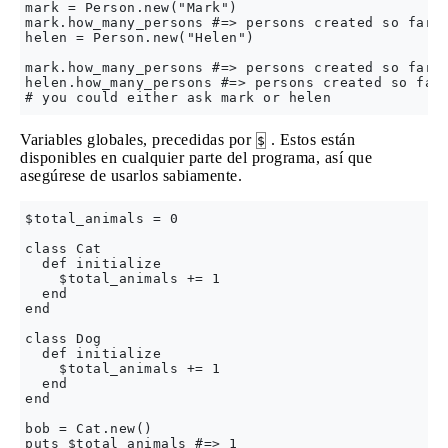
mark = Person.new("Mark")

mark.how_many_persons #=> persons created so far: 
helen = Person.new("Helen")

mark.how_many_persons #=> persons created so far: 
helen.how_many_persons #=> persons created so far:
Variables globales, precedidas por
. Estos están
$
disponibles en cualquier parte del programa, así que
asegúrese de usarlos sabiamente.
$total_animals = 0

class Cat

  def initialize

    $total_animals += 1

  end

end

class Dog

  def initialize

    $total_animals += 1

  end

end

bob = Cat.new()

puts $total_animals #=> 1
