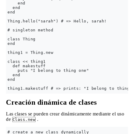
    end

  end

end

Thing.hello("sarah") # => Hello, sarah!

# singleton method

class Thing

end

thing1 = Thing.new

class << thing1

  def makestuff

    puts "I belong to thing one"

  end

end

Creación dinámica de clases
Las clases se pueden crear dinámicamente mediante el uso
de
.
Class.new
# create a new class dynamically
