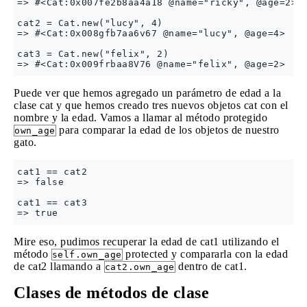
=> #<Cat:0x007fe2b8aa4a18 @name="ricky", @age=2>

cat2 = Cat.new("lucy", 4)

=> #<Cat:0x008gfb7aa6v67 @name="lucy", @age=4>

cat3 = Cat.new("felix", 2)

Puede ver que hemos agregado un parámetro de edad a la
clase cat y que hemos creado tres nuevos objetos cat con el
nombre y la edad. Vamos a llamar al método protegido
para comparar la edad de los objetos de nuestro
own_age
gato.
cat1 == cat2

=> false

cat1 == cat3

Mire eso, pudimos recuperar la edad de cat1 utilizando el
método
protected y compararla con la edad
self.own_age
de cat2 llamando a
dentro de cat1.
cat2.own_age
Clases de métodos de clase