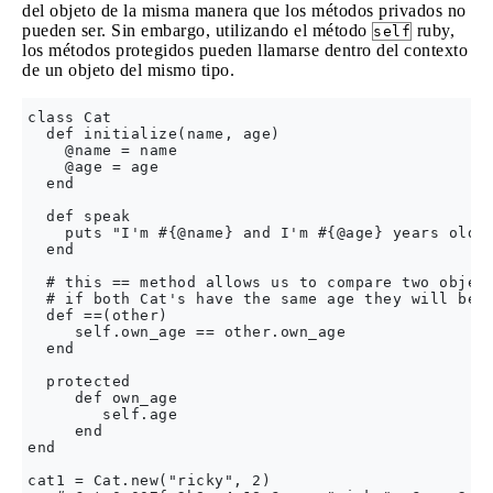
del objeto de la misma manera que los métodos privados no
pueden ser. Sin embargo, utilizando el método
ruby,
self
los métodos protegidos pueden llamarse dentro del contexto
de un objeto del mismo tipo.
class Cat

  def initialize(name, age)

    @name = name

    @age = age

  end

  def speak

    puts "I'm #{@name} and I'm #{@age} years old"

  end

  # this == method allows us to compare two object
  # if both Cat's have the same age they will be c
  def ==(other)

     self.own_age == other.own_age

  end

  protected

     def own_age

        self.age

     end

end

cat1 = Cat.new("ricky", 2)
