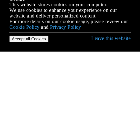
This website stores cookies on your computer.
We use cookies to enhance your experience on our
website and deliver personalized content.
For more details on our cookie usage, please review our
Cookie Policy
and
Privacy Policy
Leave this website
Accept all Cookies
Empezando con Ruby Language
Alcance variable y visibilidad
Aplicaciones de línea de comandos
Argumentos de palabras clave
Arrays
Arreglos Multidimensionales
Atrapar excepciones con Begin / Rescue
Bloques y Procs y Lambdas
Cargando archivos de origen