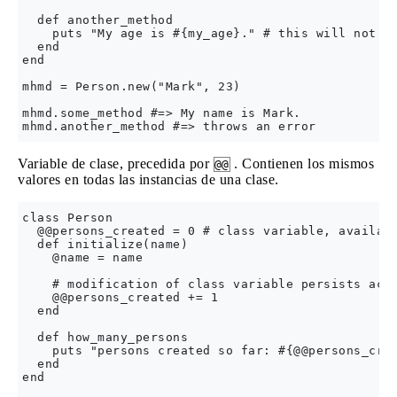
  def another_method

    puts "My age is #{my_age}." # this will not wo
  end

end

mhmd = Person.new("Mark", 23)

mhmd.some_method #=> My name is Mark.

Variable de clase, precedida por
. Contienen los mismos
@@
valores en todas las instancias de una clase.
class Person

  @@persons_created = 0 # class variable, availabl
  def initialize(name)

    @name = name

    # modification of class variable persists acro
    @@persons_created += 1

  end  

  def how_many_persons

    puts "persons created so far: #{@@persons_crea
  end 

end
