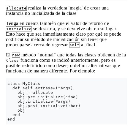
realiza la verdadera 'magia' de crear una
allocate
instancia no inicializada de la clase
Tenga en cuenta también que el valor de retorno de
se descarta, y se devuelve obj en su lugar.
initialize
Esto hace que sea inmediatamente claro por qué se puede
codificar su método de inicialización sin tener que
preocuparse acerca de regresar
al final.
self
El
método "normal" que todas las clases obtienen de la
new
funciona como se indicó anteriormente, pero es
Class
posible redefinirlo como desee, o definir alternativas que
funcionen de manera diferente. Por ejemplo:
class MyClass

  def self.extraNew(*args)

    obj = allocate

    obj.pre_initialize(:foo)

    obj.initialize(*args)

    obj.post_initialize(:bar)

    obj

  end
