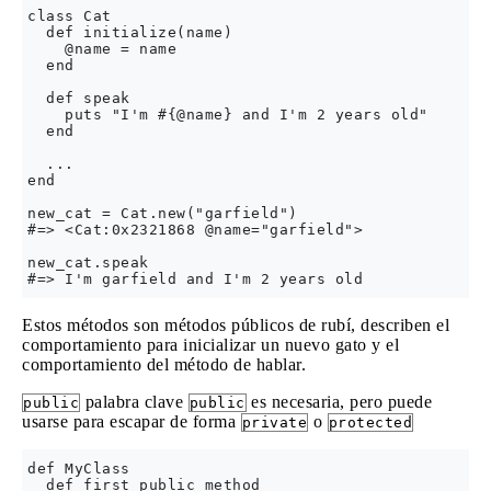
class Cat

  def initialize(name)

    @name = name

  end

  def speak

    puts "I'm #{@name} and I'm 2 years old"

  end

  ...

end

new_cat = Cat.new("garfield")

#=> <Cat:0x2321868 @name="garfield">

new_cat.speak

Estos métodos son métodos públicos de rubí, describen el
comportamiento para inicializar un nuevo gato y el
comportamiento del método de hablar.
palabra clave
es necesaria, pero puede
public
public
usarse para escapar de forma
o
private
protected
def MyClass

  def first_public_method
