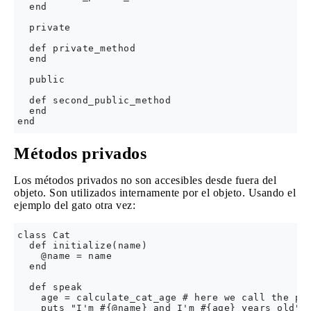
  end

  private

  def private_method

  end

  public

  def second_public_method

  end

Métodos privados
Los métodos privados no son accesibles desde fuera del
objeto. Son utilizados internamente por el objeto. Usando el
ejemplo del gato otra vez:
class Cat

  def initialize(name)

    @name = name

  end

  def speak

    age = calculate_cat_age # here we call the pri
    puts "I'm #{@name} and I'm #{age} years old"
