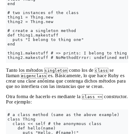
end

# two instances of the class

thing1 = Thing.new

thing2 = Thing.new

# create a singleton method

def thing1.makestuff

  puts "I belong to thing one"

end

thing1.makestuff # => prints: I belong to thing on
Tanto los métodos
como los de
se
singleton
class
llaman
es. Básicamente, lo que hace Ruby es
eigenclass
crear una clase anónima que contenga dichos métodos para
que no interfiera con las instancias que se crean.
Otra forma de hacerlo es mediante la
constructor.
class <<
Por ejemplo:
# a class method (same as the above example)

class Thing

  class << self # the anonymous class

    def hello(name)

      puts "Hello, #{name}!"
