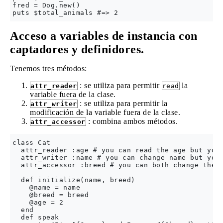
fred = Dog.new()

Acceso a variables de instancia con
captadores y definidores.
Tenemos tres métodos:
: se utiliza para permitir
la
attr_reader
read
variable fuera de la clase.
: se utiliza para permitir la
attr_writer
modificación de la variable fuera de la clase.
: combina ambos métodos.
attr_accessor
class Cat

  attr_reader :age # you can read the age but you 
  attr_writer :name # you can change name but you 
  attr_accessor :breed # you can both change the b
  def initialize(name, breed)

    @name = name

    @breed = breed

    @age = 2 

  end

  def speak
