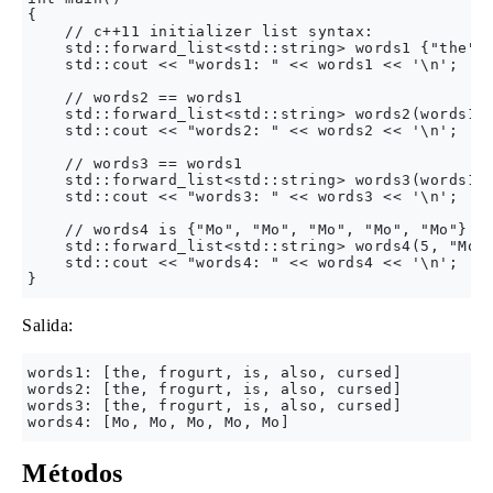
{

    // c++11 initializer list syntax:

    std::forward_list<std::string> words1 {"the", 
    std::cout << "words1: " << words1 << '\n';

    // words2 == words1

    std::forward_list<std::string> words2(words1.b
    std::cout << "words2: " << words2 << '\n';

    // words3 == words1

    std::forward_list<std::string> words3(words1);
    std::cout << "words3: " << words3 << '\n';

    // words4 is {"Mo", "Mo", "Mo", "Mo", "Mo"}

    std::forward_list<std::string> words4(5, "Mo")
    std::cout << "words4: " << words4 << '\n';

Salida:
words1: [the, frogurt, is, also, cursed]

words2: [the, frogurt, is, also, cursed]

words3: [the, frogurt, is, also, cursed]

Métodos