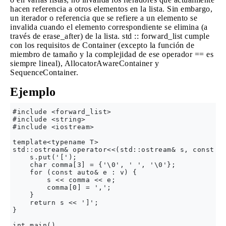
hacen referencia a otros elementos en la lista. Sin embargo,
un iterador o referencia que se refiere a un elemento se
invalida cuando el elemento correspondiente se elimina (a
través de erase_after) de la lista. std :: forward_list cumple
con los requisitos de Container (excepto la función de
miembro de tamaño y la complejidad de ese operador == es
siempre lineal), AllocatorAwareContainer y
SequenceContainer.
Ejemplo
#include <forward_list>

#include <string>

#include <iostream>

template<typename T>

std::ostream& operator<<(std::ostream& s, const st
    s.put('[');

    char comma[3] = {'\0', ' ', '\0'};

    for (const auto& e : v) {

        s << comma << e;

        comma[0] = ',';

    }

    return s << ']';

}

int main() 
