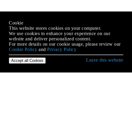
Cookie
This website stores cookies on your computer.
We use cookies to enhance your experience on our
website and deliver personalized content.
For more details on our cookie usage, please review our
Cookie Policy
and
Privacy Policy
Leave this website
Accept all Cookies
Empezando con C ++
Administracion de recursos
Alcances
Algoritmos de la biblioteca estándar
Alineación
Archivo I / O
Archivos de encabezado