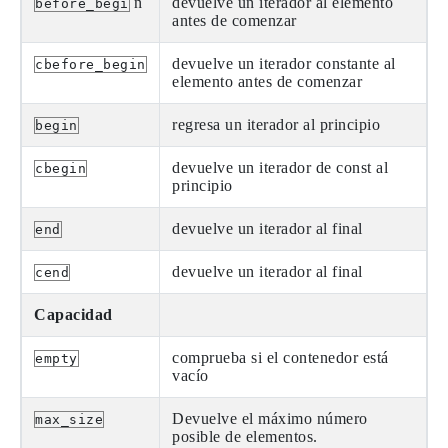
n
devuelve un iterador al elemento
before_begi
antes de comenzar
devuelve un iterador constante al
cbefore_begin
elemento antes de comenzar
regresa un iterador al principio
begin
devuelve un iterador de const al
cbegin
principio
devuelve un iterador al final
end
devuelve un iterador al final
cend
Capacidad
comprueba si el contenedor está
empty
vacío
Devuelve el máximo número
max_size
posible de elementos.