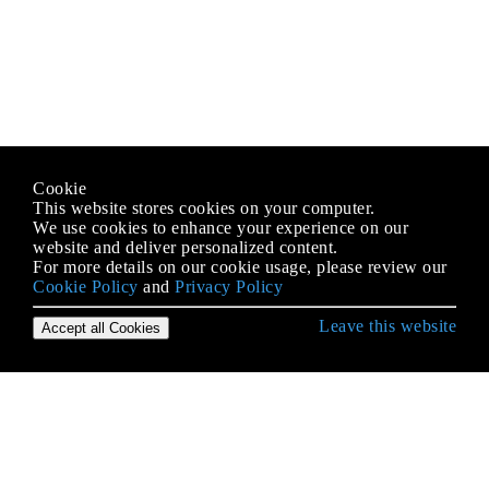
Cookie
This website stores cookies on your computer.
We use cookies to enhance your experience on our
website and deliver personalized content.
For more details on our cookie usage, please review our
Cookie Policy
and
Privacy Policy
Leave this website
Accept all Cookies
Empezando con C ++
Administracion de recursos
Alcances
Algoritmos de la biblioteca estándar