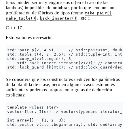
tipos pueden ser muy engorrosos o (en el caso de las
lambdas) imposibles de nombrar, por lo que tenemos una
proliferación de fábricas de tipos (como
,
make_pair()
,
, etc.).
make_tuple()
back_inserter()
C ++ 17
Esto ya no es necesario:
std::pair p(2, 4.5);     // std::pair<int, double>
std::tuple t(4, 3, 2.5); // std::tuple<int, int, d
std::copy_n(vi1.begin(), 3,

    std::back_insert_iterator(vi2)); // constructs
Se considera que los constructores deducen los parámetros
de la plantilla de clase, pero en algunos casos esto no es
suficiente y podemos proporcionar guías de deducción
explícitas:
template <class Iter>

vector(Iter, Iter) -> vector<typename iterator_tra
int array[] = {1, 2, 3};
