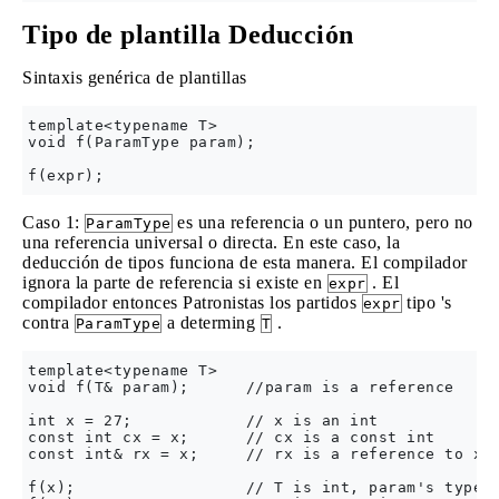
Tipo de plantilla Deducción
Sintaxis genérica de plantillas
template<typename T>

void f(ParamType param);

Caso 1:
es una referencia o un puntero, pero no
ParamType
una referencia universal o directa. En este caso, la
deducción de tipos funciona de esta manera. El compilador
ignora la parte de referencia si existe en
. El
expr
compilador entonces Patronistas los partidos
tipo 's
expr
contra
a determing
.
ParamType
T
template<typename T>

void f(T& param);      //param is a reference

int x = 27;            // x is an int

const int cx = x;      // cx is a const int

const int& rx = x;     // rx is a reference to x a
f(x);                  // T is int, param's type i