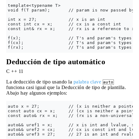
template<typename T>

void f(T param);       // param is now passed by v
int x = 27;            // x is an int

const int cx = x;      // cx is a const int

const int& rx = x;     // rx is a reference to x a
f(x);                  // T's and param's types ar
f(cx);                 // T's and param's types ar
Deducción de tipo automático
C ++ 11
La deducción de tipo usando la
palabra clave
auto
funciona casi igual que la Deducción de tipo de plantilla.
Abajo hay algunos ejemplos:
auto x = 27;           // (x is neither a pointer 
const auto cx = x;     // (cx is neither a pointer
const auto& rx = x;    // (rx is a non-universal r
auto&& uref1 = x;      // x is int and lvalue, so 
auto&& uref2 = cx;     // cx is const int and lval