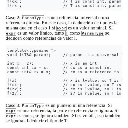
f(cx);                 // T is const int, param's 
Caso 2:
es una referencia universal o una
ParamType
referencia directa. En este caso, la deducción de tipo es la
misma que en el caso 1 si
es un valor nominal. Si
expr
es un valor límico, tanto
como
se
expr
T
ParamType
deducen como referencias de valor l.
template<typename T>

void f(T&& param);     // param is a universal ref
int x = 27;            // x is an int

const int cx = x;      // cx is a const int

const int& rx = x;     // rx is a reference to x a
f(x);                  // x is lvalue, so T is int
f(cx);                 // cx is lvalue, so T is co
f(rx);                 // rx is lvalue, so T is co
Caso 3:
es un puntero ni una referencia. Si
ParamType
es una referencia, la parte de referencia se ignora. Si
expr
es const, se ignora también. Si es volátil, eso también
expr
se ignora al deducir el tipo de T.