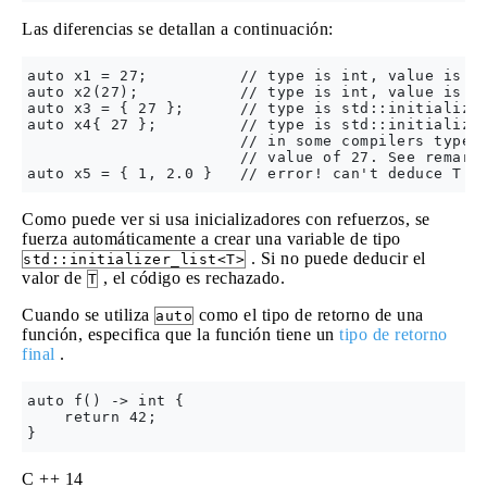
Las diferencias se detallan a continuación:
auto x1 = 27;          // type is int, value is 27
auto x2(27);           // type is int, value is 27
auto x3 = { 27 };      // type is std::initializer
auto x4{ 27 };         // type is std::initializer
                       // in some compilers type m
                       // value of 27. See remarks
Como puede ver si usa inicializadores con refuerzos, se
fuerza automáticamente a crear una variable de tipo
. Si no puede deducir el
std::initializer_list<T>
valor de
, el código es rechazado.
T
Cuando se utiliza
como el tipo de retorno de una
auto
función, especifica que la función tiene un
tipo de retorno
final
.
auto f() -> int {

    return 42;

C ++ 14