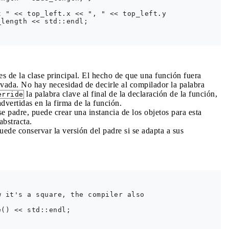
 " << top_left.x << ", " << top_left.y

length << std::endl; 

es de la clase principal. El hecho de que una función fuera
erivada. No hay necesidad de decirle al compilador la palabra
la palabra clave al final de la declaración de la función,
erride
nadvertidas en la firma de la función.
se padre, puede crear una instancia de los objetos para esta
abstracta.
uede conservar la versión del padre si se adapta a sus
 it's a square, the compiler also

() << std::endl; 
