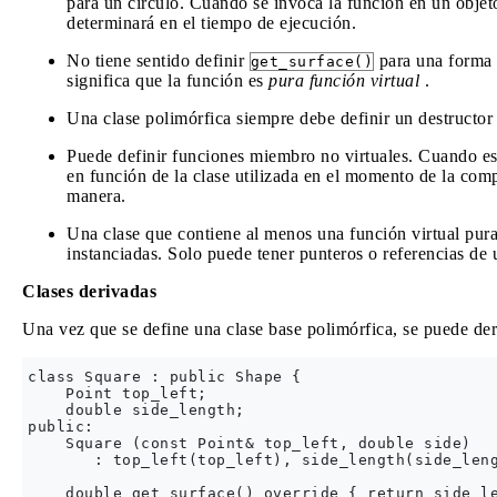
para un círculo. Cuando se invoca la función en un objeto,
determinará en el tiempo de ejecución.
No tiene sentido definir
para una forma a
get_surface()
significa que la función es
pura función virtual
.
Una clase polimórfica siempre debe definir un destructor 
Puede definir funciones miembro no virtuales. Cuando est
en función de la clase utilizada en el momento de la com
manera.
Una clase que contiene al menos una función virtual pura 
instanciadas. Solo puede tener punteros o referencias de u
Clases derivadas
Una vez que se define una clase base polimórfica, se puede der
class Square : public Shape {

    Point top_left;

    double side_length;

public: 

    Square (const Point& top_left, double side)

       : top_left(top_left), side_length(side_leng
    double get_surface() override { return side_le