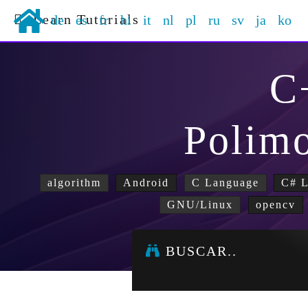
Learn Tutorials
de
es
fr
hi
it
nl
pl
ru
sv
ja
ko
C
Polim
algorithm
Android
C Language
C# 
GNU/Linux
opencv
BUSCAR..