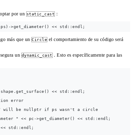
 optar por un
:
static_cast
lgo más que un
el comportamiento de su código será
Circle
a segura un
. Esto es específicamente para las
dynamic_cast
shape.get_surface() << std::endl;

ion error 

 will be nullptr if ps wasn't a circle 

meter " << pc->get_diameter() << std::endl;

<< std::endl; 
