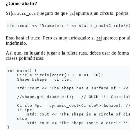
¿Cómo abatir?
Si
seguro de que
apunta a un círculo, podría
static_cast
ps
Esto hará el truco. Pero es muy arriesgado: si
aparece por a
ps
indefinido.
Así que, en lugar de jugar a la ruleta rusa, debes usar de form
clases polimórficas:
int main() {

    Circle circle(Point(0.0, 0.0), 10);

    Shape &shape = circle;

    std::cout << "The shape has a surface of " << 
    //shape.get_diameter();   // OUCH !!! Compilat
    Circle *pc = dynamic_cast<Circle*>(&shape); //
    if (pc) 

        std::cout << "The shape is a circle of dia
    else

        std::cout << "The shape isn't a circle !" 