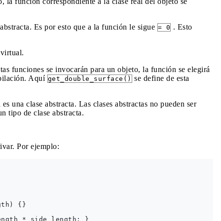
 la función correspondiente a la clase real del objeto se
bstracta. Es por esto que a la función le sigue
. Esto
= 0
virtual.
as funciones se invocarán para un objeto, la función se elegirá
pilación. Aquí
se define de esta
get_double_surface()
es una clase abstracta. Las clases abstractas no pueden ser
n tipo de clase abstracta.
ivar. Por ejemplo:
th) {}

ngth * side_length; }   
