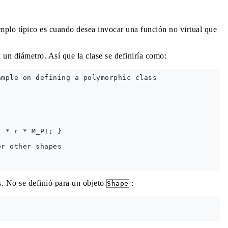
mplo típico es cuando desea invocar una función no virtual que
 un diámetro. Así que la clase se definiría como:
mple on defining a polymorphic class

 * r * M_PI; }   

r other shapes 

s. No se definió para un objeto
:
Shape