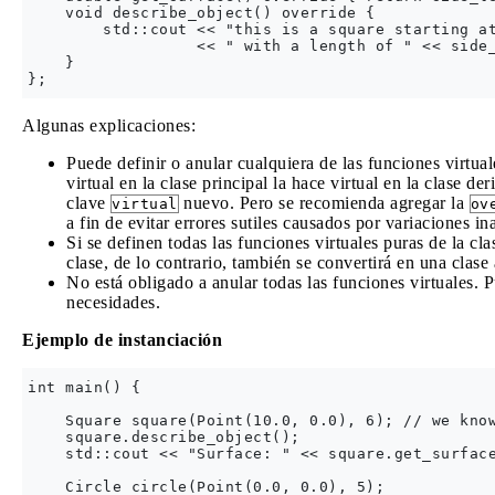
    void describe_object() override { 

        std::cout << "this is a square starting at
                  << " with a length of " << side_
    }  

Algunas explicaciones:
Puede definir o anular cualquiera de las funciones virtual
virtual en la clase principal la hace virtual en la clase d
clave
nuevo. Pero se recomienda agregar la
virtual
ov
a fin de evitar errores sutiles causados ​​por variaciones i
Si se definen todas las funciones virtuales puras de la cla
clase, de lo contrario, también se convertirá en una clase 
No está obligado a anular todas las funciones virtuales. P
necesidades.
Ejemplo de instanciación
int main() {

    Square square(Point(10.0, 0.0), 6); // we know
    square.describe_object(); 

    std::cout << "Surface: " << square.get_surface
    Circle circle(Point(0.0, 0.0), 5);
