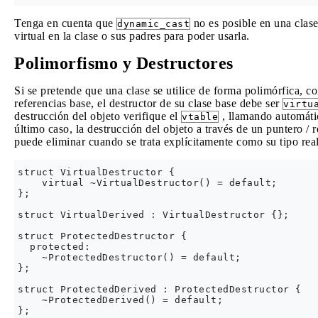
Tenga en cuenta que
no es posible en una clase
dynamic_cast
virtual en la clase o sus padres para poder usarla.
Polimorfismo y Destructores
Si se pretende que una clase se utilice de forma polimórfica, c
referencias base, el destructor de su clase base debe ser
virtu
destrucción del objeto verifique el
, llamando automátic
vtable
último caso, la destrucción del objeto a través de un puntero / r
puede eliminar cuando se trata explícitamente como su tipo real
struct VirtualDestructor {

    virtual ~VirtualDestructor() = default;

};

struct VirtualDerived : VirtualDestructor {};

struct ProtectedDestructor {

  protected:

    ~ProtectedDestructor() = default;

};

struct ProtectedDerived : ProtectedDestructor {

    ~ProtectedDerived() = default;

};
