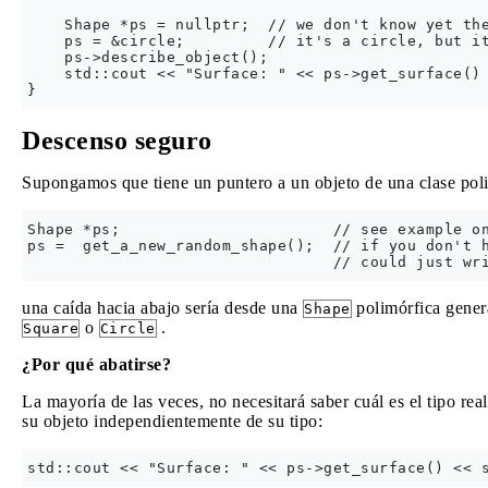
    Shape *ps = nullptr;  // we don't know yet the
    ps = &circle;         // it's a circle, but it
    ps->describe_object(); 

    std::cout << "Surface: " << ps->get_surface() 
Descenso seguro
Supongamos que tiene un puntero a un objeto de una clase pol
Shape *ps;                       // see example on
ps =  get_a_new_random_shape();  // if you don't h
una caída hacia abajo sería desde una
polimórfica gener
Shape
o
.
Square
Circle
¿Por qué abatirse?
La mayoría de las veces, no necesitará saber cuál es el tipo rea
su objeto independientemente de su tipo: