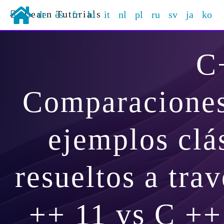
Learn Tutorials
de
es
fr
hi
it
nl
pl
ru
sv
ja
ko
C
Comparaciones
ejemplos clá
resueltos a tra
++ 11 vs C ++