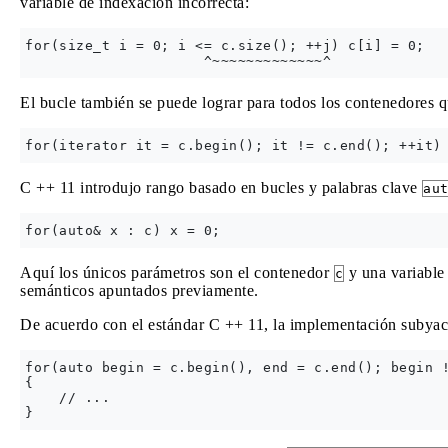
variable de indexación incorrecta:
for(size_t i = 0; i <= c.size(); ++j) c[i] = 0;

El bucle también se puede lograr para todos los contenedores qu
C ++ 11 introdujo rango basado en bucles y palabras clave
au
Aquí los únicos parámetros son el contenedor
y una variabl
c
semánticos apuntados previamente.
De acuerdo con el estándar C ++ 11, la implementación subyace
for(auto begin = c.begin(), end = c.end(); begin !
{

    // ...
