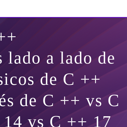
++
 lado a lado de
sicos de C ++
vés de C ++ vs C
 14 vs C ++ 17