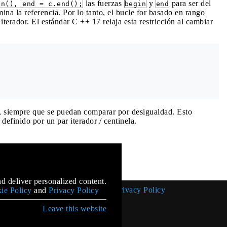
las fuerzas
y
para ser del
in(), end = c.end();
begin
end
ina la referencia. Por lo tanto, el bucle for basado en rango
iterador. El estándar C ++ 17 relaja esta restricción al cambiar
s, siempre que se puedan comparar por desigualdad. Esto
efinido por un par iterador / centinela.
mentation
d deliver personalized content.
Cookie Policy
Privacy Policy
ie Policy
and
Privacy Policy
Leave this website