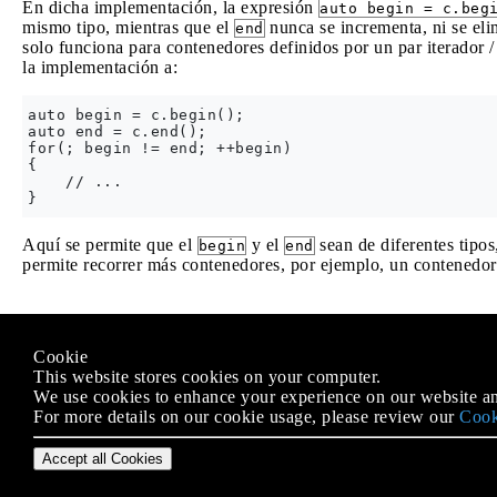
En dicha implementación, la expresión
auto begin = c.beg
mismo tipo, mientras que el
nunca se incrementa, ni se elim
end
solo funciona para contenedores definidos por un par iterador / 
la implementación a:
auto begin = c.begin();

auto end = c.end();

for(; begin != end; ++begin)

{

    // ...

Aquí se permite que el
y el
sean de diferentes tipo
begin
end
permite recorrer más contenedores, por ejemplo, un contenedor d
Modified text is an extract of the original
Stack Overflow Docu
Cookie
Licenciado bajo
CC BY-SA 3.0
This website stores cookies on your computer.
No afiliado a
Stack Overflow
We use cookies to enhance your experience on our website an
For more details on our cookie usage, please review our
Cook
Accept all Cookies