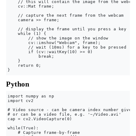
    // this will contain the image from the webcam
    cv::Mat frame;

    // capture the next frame from the webcam

    camera >> frame;

    // display the frame until you press a key

    while (1) {

        // show the image on the window

        cv::imshow("Webcam", frame);

        // wait (10ms) for a key to be pressed

        if (cv::waitKey(10) >= 0)

            break;

    }

    return 0;

Python
import numpy as np

import cv2

# Video source - can be camera index number given 
# or can be a video file, e.g. '~/Video.avi'

cap = cv2.VideoCapture(0)

while(True):

    # Capture frame-by-frame
