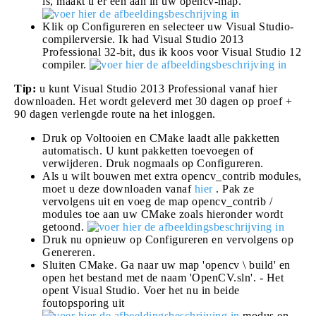
is, maakt u er een aan in uw opencv-map.
Klik op Configureren en selecteer uw Visual Studio-
compilerversie. Ik had Visual Studio 2013
Professional 32-bit, dus ik koos voor Visual Studio 12
compiler.
Tip:
u kunt Visual Studio 2013 Professional vanaf hier
downloaden. Het wordt geleverd met 30 dagen op proef +
90 dagen verlengde route na het inloggen.
Druk op Voltooien en CMake laadt alle pakketten
automatisch. U kunt pakketten toevoegen of
verwijderen. Druk nogmaals op Configureren.
Als u wilt bouwen met extra opencv_contrib modules,
moet u deze downloaden vanaf
hier
. Pak ze
vervolgens uit en voeg de map opencv_contrib /
modules toe aan uw CMake zoals hieronder wordt
getoond.
Druk nu opnieuw op Configureren en vervolgens op
Genereren.
Sluiten CMake. Ga naar uw map 'opencv \ build' en
open het bestand met de naam 'OpenCV.sln'. - Het
opent Visual Studio. Voer het nu in beide
foutopsporing uit
modus en