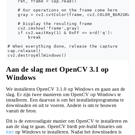
    ret, frame = cap.read()

    # Our operations on the frame come here

    gray = cv2.cvtColor(frame, cv2.COLOR_BGR2GRAY)
    # Display the resulting frame

    cv2.imshow('frame',gray)

    if cv2.waitKey(1) & 0xFF == ord('q'):

        break

# When everything done, release the capture

cap.release()

Aan de slag met OpenCV 3.1 op
Windows
We installeren OpenCV 3.1.0 op Windows en gaan aan de
slag. Er zijn twee manieren om OpenCV op Windows te
installeren. Een daarvan is om het installatieprogramma te
downloaden en uit te voeren. Andere is om te bouwen
vanuit de bron.
Dit is de eenvoudigste manier om OpenCV te installeren en
aan de slag te gaan. OpenCV biedt pre-build binaries om
hier
op Windows te installeren. Nadat het downloaden is