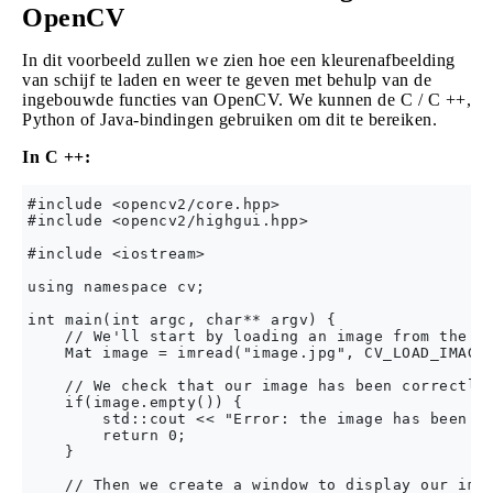
OpenCV
In dit voorbeeld zullen we zien hoe een kleurenafbeelding
van schijf te laden en weer te geven met behulp van de
ingebouwde functies van OpenCV. We kunnen de C / C ++,
Python of Java-bindingen gebruiken om dit te bereiken.
In C ++:
#include <opencv2/core.hpp>

#include <opencv2/highgui.hpp>

#include <iostream>

using namespace cv;

int main(int argc, char** argv) {

    // We'll start by loading an image from the dr
    Mat image = imread("image.jpg", CV_LOAD_IMAGE_
    // We check that our image has been correctly 
    if(image.empty()) {

        std::cout << "Error: the image has been in
        return 0;

    }

    // Then we create a window to display our imag