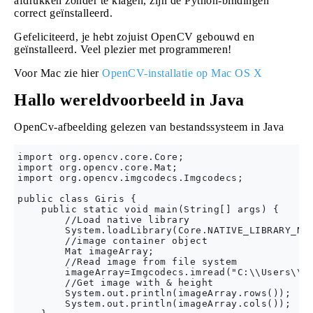
afdrukken zonder te klagen, zijn de Python-bindingen
correct geïnstalleerd.
Gefeliciteerd, je hebt zojuist OpenCV gebouwd en
geïnstalleerd. Veel plezier met programmeren!
Voor Mac zie hier
OpenCV-installatie op Mac OS X
Hallo wereldvoorbeeld in Java
OpenCv-afbeelding gelezen van bestandssysteem in Java
import org.opencv.core.Core;

import org.opencv.core.Mat;

import org.opencv.imgcodecs.Imgcodecs;

public class Giris {    

    public static void main(String[] args) {

        //Load native library

        System.loadLibrary(Core.NATIVE_LIBRARY_NAM
        //image container object

        Mat imageArray;

        //Read image from file system

        imageArray=Imgcodecs.imread("C:\\Users\\me
        //Get image with & height

        System.out.println(imageArray.rows());

        System.out.println(imageArray.cols());
