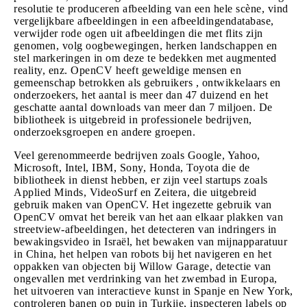
resolutie te produceren afbeelding van een hele scène, vind
vergelijkbare afbeeldingen in een afbeeldingendatabase,
verwijder rode ogen uit afbeeldingen die met flits zijn
genomen, volg oogbewegingen, herken landschappen en
stel markeringen in om deze te bedekken met augmented
reality, enz. OpenCV heeft geweldige mensen en
gemeenschap betrokken als gebruikers , ontwikkelaars en
onderzoekers, het aantal is meer dan 47 duizend en het
geschatte aantal downloads van meer dan 7 miljoen. De
bibliotheek is uitgebreid in professionele bedrijven,
onderzoeksgroepen en andere groepen.
Veel gerenommeerde bedrijven zoals Google, Yahoo,
Microsoft, Intel, IBM, Sony, Honda, Toyota die de
bibliotheek in dienst hebben, er zijn veel startups zoals
Applied Minds, VideoSurf en Zeitera, die uitgebreid
gebruik maken van OpenCV. Het ingezette gebruik van
OpenCV omvat het bereik van het aan elkaar plakken van
streetview-afbeeldingen, het detecteren van indringers in
bewakingsvideo in Israël, het bewaken van mijnapparatuur
in China, het helpen van robots bij het navigeren en het
oppakken van objecten bij Willow Garage, detectie van
ongevallen met verdrinking van het zwembad in Europa,
het uitvoeren van interactieve kunst in Spanje en New York,
controleren banen op puin in Turkije, inspecteren labels op