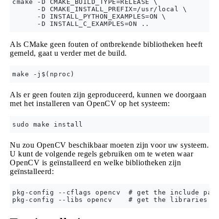
cmake -D CMAKE_BUILD_TYPE=RELEASE \

      -D CMAKE_INSTALL_PREFIX=/usr/local \

      -D INSTALL_PYTHON_EXAMPLES=ON \

Als CMake geen fouten of ontbrekende bibliotheken heeft
gemeld, gaat u verder met de build.
Als er geen fouten zijn geproduceerd, kunnen we doorgaan
met het installeren van OpenCV op het systeem:
Nu zou OpenCV beschikbaar moeten zijn voor uw systeem.
U kunt de volgende regels gebruiken om te weten waar
OpenCV is geïnstalleerd en welke bibliotheken zijn
geïnstalleerd:
pkg-config --cflags opencv  # get the include path