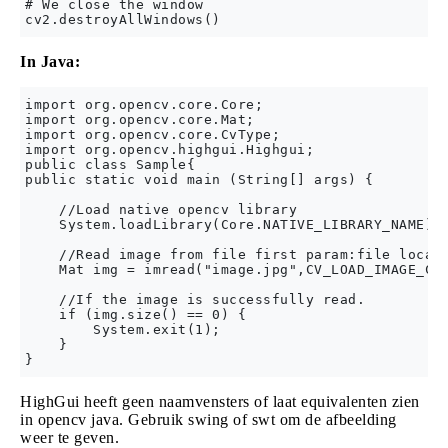
# We close the window

In Java:
import org.opencv.core.Core;

import org.opencv.core.Mat;

import org.opencv.core.CvType;

import org.opencv.highgui.Highgui;

public class Sample{

public static void main (String[] args) {

    //Load native opencv library

    System.loadLibrary(Core.NATIVE_LIBRARY_NAME);

    //Read image from file first param:file locati
    Mat img = imread("image.jpg",CV_LOAD_IMAGE_COL
    //If the image is successfully read.

    if (img.size() == 0) {

        System.exit(1);

    }

HighGui heeft geen naamvensters of laat equivalenten zien
in opencv java. Gebruik swing of swt om de afbeelding
weer te geven.