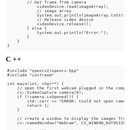
        // Get frame from camera

            videoDevice.read(imageArray);

            // image array

            System.out.println(imageArray.toString
            // Release video device

            videoDevice.release();

        } else {

            System.out.println("Error.");

        }

    }

C ++
#include "opencv2/opencv.hpp"

#include "iostream"

int main(int, char**) {

    // open the first webcam plugged in the comput
    cv::VideoCapture camera(0);

    if (!camera.isOpened()) {

        std::cerr << "ERROR: Could not open camera
        return 1;

    }

    // create a window to display the images from 
    cv::namedWindow("Webcam", CV_WINDOW_AUTOSIZE);