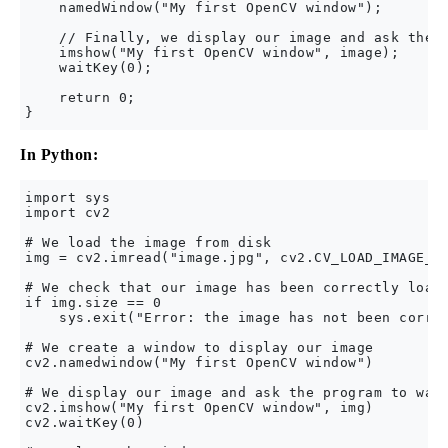
    namedWindow("My first OpenCV window");

    // Finally, we display our image and ask the p
    imshow("My first OpenCV window", image);

    waitKey(0);

    return 0;

In Python:
import sys

import cv2

# We load the image from disk

img = cv2.imread("image.jpg", cv2.CV_LOAD_IMAGE_CO
# We check that our image has been correctly loade
if img.size == 0

    sys.exit("Error: the image has not been correc
# We create a window to display our image

cv2.namedwindow("My first OpenCV window")

# We display our image and ask the program to wait
cv2.imshow("My first OpenCV window", img)

cv2.waitKey(0)
