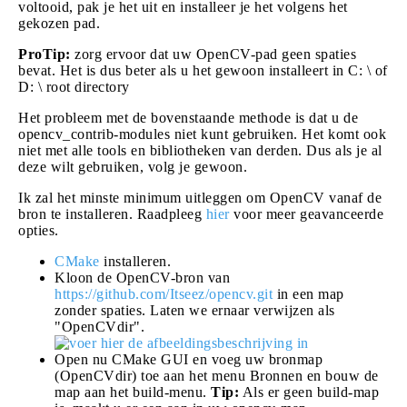
voltooid, pak je het uit en installeer je het volgens het
gekozen pad.
ProTip:
zorg ervoor dat uw OpenCV-pad geen spaties
bevat. Het is dus beter als u het gewoon installeert in C: \ of
D: \ root directory
Het probleem met de bovenstaande methode is dat u de
opencv_contrib-modules niet kunt gebruiken. Het komt ook
niet met alle tools en bibliotheken van derden. Dus als je al
deze wilt gebruiken, volg je gewoon.
Ik zal het minste minimum uitleggen om OpenCV vanaf de
bron te installeren. Raadpleeg
hier
voor meer geavanceerde
opties.
CMake
installeren.
Kloon de OpenCV-bron van
https://github.com/Itseez/opencv.git
in een map
zonder spaties. Laten we ernaar verwijzen als
"OpenCVdir".
Open nu CMake GUI en voeg uw bronmap
(OpenCVdir) toe aan het menu Bronnen en bouw de
map aan het build-menu.
Tip:
Als er geen build-map