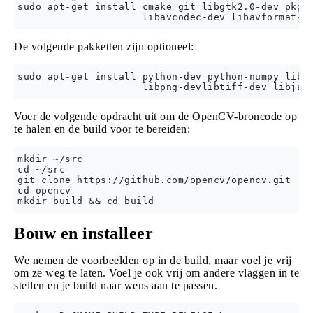
sudo apt-get install cmake git libgtk2.0-dev pkg-c
De volgende pakketten zijn optioneel:
sudo apt-get install python-dev python-numpy libtb
Voer de volgende opdracht uit om de OpenCV-broncode op
te halen en de build voor te bereiden:
mkdir ~/src

cd ~/src

git clone https://github.com/opencv/opencv.git

cd opencv

Bouw en installeer
We nemen de voorbeelden op in de build, maar voel je vrij
om ze weg te laten. Voel je ook vrij om andere vlaggen in te
stellen en je build naar wens aan te passen.