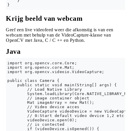
    }

Krijg beeld van webcam
Geef een live videofeed weer die afkomstig is van een
webcam met behulp van de VideoCapture-klasse van
OpenCV met Java, C / C ++ en Python.
Java
import org.opencv.core.Core;

import org.opencv.core.Mat;

import org.opencv.videoio.VideoCapture;

public class Camera {

    public static void main(String[] args) {

        // Load Native Library

        System.loadLibrary(Core.NATIVE_LIBRARY_NAM
        // image container object

        Mat imageArray = new Mat();

        // Video device acces

        VideoCapture videoDevice = new VideoCaptur
        // 0:Start default video device 1,2 etc vi
        videoDevice.open(0);

        // is contected

        if (videoDevice.isOpened()) {
