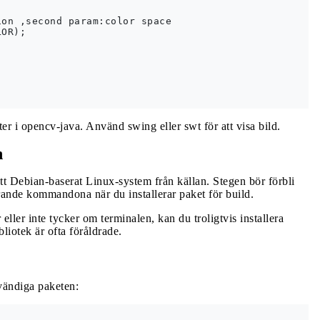
on ,second param:color space

OR);

i opencv-java. Använd swing eller swt för att visa bild.
n
ett Debian-baserat Linux-system från källan. Stegen bör förbli
rande kommandona när du installerar paket för build.
eller inte tycker om terminalen, kan du troligtvis installera
iotek är ofta föråldrade.
vändiga paketen: