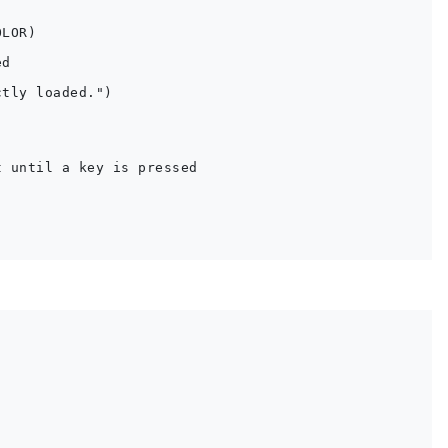
LOR)

d

tly loaded.")

 until a key is pressed
