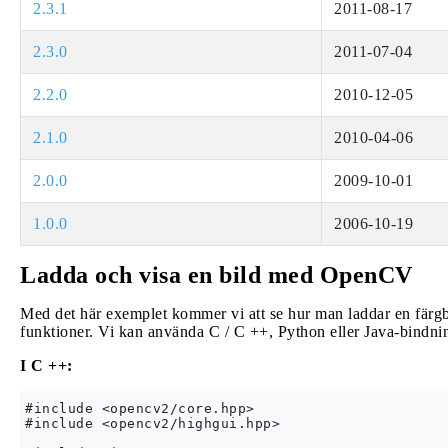
2.3.1
2011-08-17
2.3.0
2011-07-04
2.2.0
2010-12-05
2.1.0
2010-04-06
2.0.0
2009-10-01
1.0.0
2006-10-19
Ladda och visa en bild med OpenCV
Med det här exemplet kommer vi att se hur man laddar en fär
funktioner. Vi kan använda C / C ++, Python eller Java-bindnin
I C ++:
#include <opencv2/core.hpp>

#include <opencv2/highgui.hpp>
