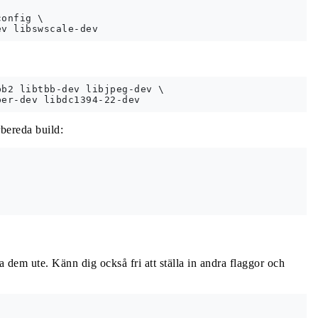
onfig \

b2 libtbb-dev libjpeg-dev \

bereda build:
 dem ute. Känn dig också fri att ställa in andra flaggor och