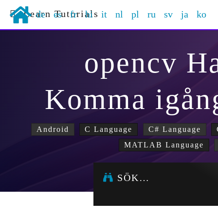
Learn Tutorials
de
es
fr
hi
it
nl
pl
ru
sv
ja
ko
opencv H
Komma igån
Android
C Language
C# Language
MATLAB Language
SÖK…