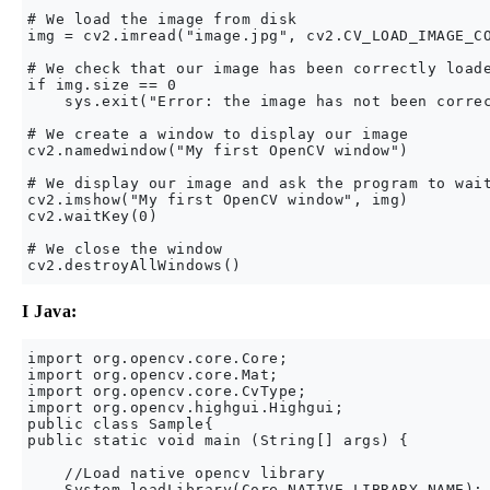
# We load the image from disk

img = cv2.imread("image.jpg", cv2.CV_LOAD_IMAGE_CO
# We check that our image has been correctly loade
if img.size == 0

    sys.exit("Error: the image has not been correc
# We create a window to display our image

cv2.namedwindow("My first OpenCV window")

# We display our image and ask the program to wait
cv2.imshow("My first OpenCV window", img)

cv2.waitKey(0)

# We close the window

I Java:
import org.opencv.core.Core;

import org.opencv.core.Mat;

import org.opencv.core.CvType;

import org.opencv.highgui.Highgui;

public class Sample{

public static void main (String[] args) {

    //Load native opencv library

    System.loadLibrary(Core.NATIVE_LIBRARY_NAME);
