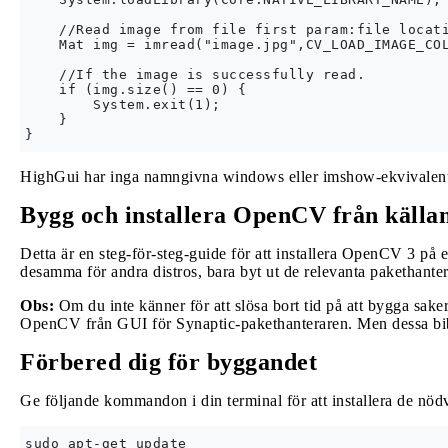
    //Read image from file first param:file locati
    Mat img = imread("image.jpg",CV_LOAD_IMAGE_COL
    //If the image is successfully read.

    if (img.size() == 0) {

        System.exit(1);

    }

HighGui har inga namngivna windows eller imshow-ekvivalenter 
Bygg och installera OpenCV från källa
Detta är en steg-för-steg-guide för att installera OpenCV 3 på 
desamma för andra distros, bara byt ut de relevanta pakethante
Obs:
Om du inte känner för att slösa bort tid på att bygga saker 
OpenCV från GUI för Synaptic-pakethanteraren. Men dessa bibl
Förbered dig för byggandet
Ge följande kommandon i din terminal för att installera de nöd
sudo apt-get update
