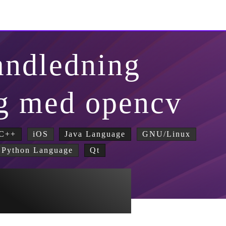
andledning
g med opencv
C++
iOS
Java Language
GNU/Linux
Python Language
Qt