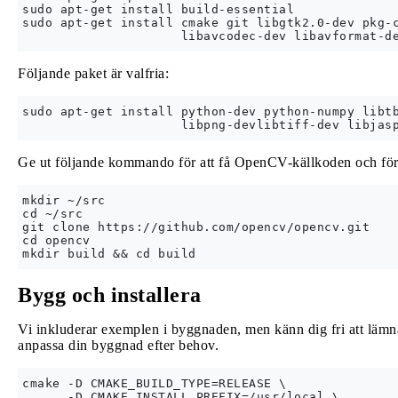
sudo apt-get install build-essential

sudo apt-get install cmake git libgtk2.0-dev pkg-c
Följande paket är valfria:
sudo apt-get install python-dev python-numpy libtb
Ge ut följande kommando för att få OpenCV-källkoden och för
mkdir ~/src

cd ~/src

git clone https://github.com/opencv/opencv.git

cd opencv

Bygg och installera
Vi inkluderar exemplen i byggnaden, men känn dig fri att lämna
anpassa din byggnad efter behov.
cmake -D CMAKE_BUILD_TYPE=RELEASE \

      -D CMAKE_INSTALL_PREFIX=/usr/local \
