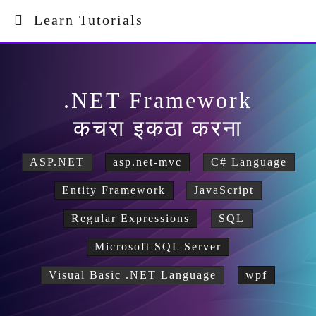
Learn Tutorials
.NET Framework
कचरा इकठा करना
ASP.NET
asp.net-mvc
C# Language
Entity Framework
JavaScript
Regular Expressions
SQL
Microsoft SQL Server
Visual Basic .NET Language
wpf