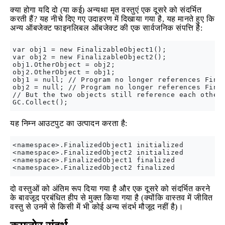
क्या होगा यदि दो (या कई) अन्यथा मृत वस्तुएं एक दूसरे को संदर्भित
करती हैं? यह नीचे दिए गए उदाहरण में दिखाया गया है, यह मानते हुए कि
अन्य ऑबजेक्ट फाइनलिबल ऑबजेक्ट की एक सार्वजनिक संपत्ति है:
var obj1 = new FinalizableObject1(); 

var obj2 = new FinalizableObject2();

obj1.OtherObject = obj2;

obj2.OtherObject = obj1;

obj1 = null; // Program no longer references Final
obj2 = null; // Program no longer references Final
// But the two objects still reference each other

यह निम्न आउटपुट का उत्पादन करता है:
<namespace>.FinalizedObject1 initialized

<namespace>.FinalizedObject2 initialized

<namespace>.FinalizedObject1 finalized

दो वस्तुओं को अंतिम रूप दिया गया है और एक दूसरे को संदर्भित करने
के बावजूद प्रबंधित हीप से मुक्त किया गया है (क्योंकि वास्तव में जीवित
वस्तु से उनमें से किसी में भी कोई अन्य संदर्भ मौजूद नहीं है)।