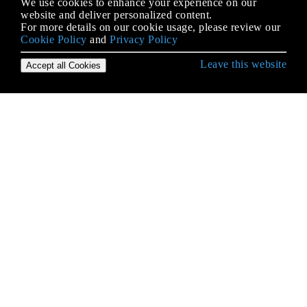
We use cookies to enhance your experience on our
website and deliver personalized content.
For more details on our cookie usage, please review our
Cookie Policy
and
Privacy Policy
Leave this website
Accept all Cookies
.NET फ्रेमवर्क से शुरुआत करना
.NET कोर
.NET में JSON, Newtonsoft.Json के साथ
.नेट फ्रेमवर्क का उपयोग करके समानांतर प्रसंस्करण
ADO.NET
ASP.NET के लिए स्मार्ट अंतर्राष्ट्रीयकरण का उपयोग करके
ASP.NET MVC में वैश्वीकरण
CLR
HTTP क्लाइंट
HTTP सर्वर
JSON सीरियल