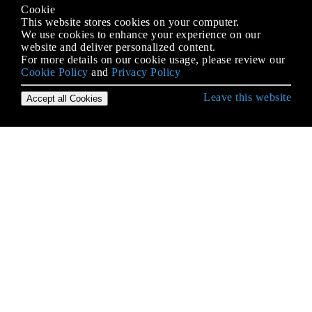
Cookie
This website stores cookies on your computer.
We use cookies to enhance your experience on our
website and deliver personalized content.
For more details on our cookie usage, please review our
Cookie Policy
and
Privacy Policy
Leave this website
Accept all Cookies
.NET फ्रेमवर्क से शुरुआत करना
.NET कोर
.NET में JSON, Newtonsoft.Json के साथ
.नेट फ्रेमवर्क का उपयोग करके समानांतर प्रसंस्करण
ADO.NET
ASP.NET के लिए स्मार्ट अंतर्राष्ट्रीयकरण का उपयोग करके
ASP.NET MVC में वैश्वीकरण
CLR
HTTP क्लाइंट