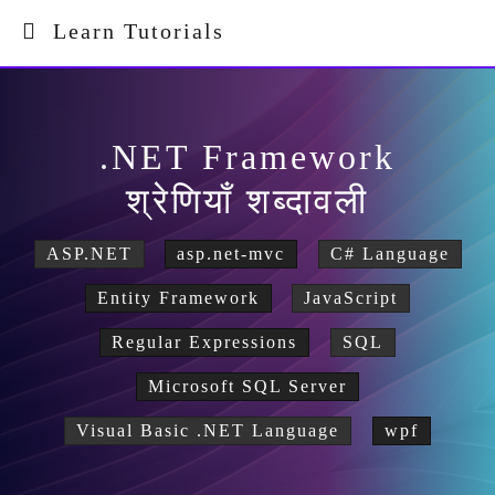
Learn Tutorials
.NET Framework
श्रेणियाँ शब्दावली
ASP.NET
asp.net-mvc
C# Language
Entity Framework
JavaScript
Regular Expressions
SQL
Microsoft SQL Server
Visual Basic .NET Language
wpf