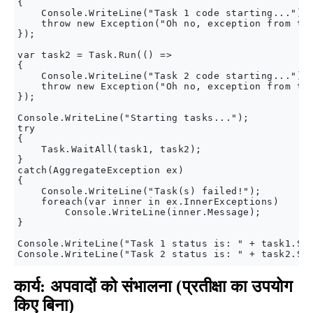
{

    Console.WriteLine("Task 1 code starting...");

    throw new Exception("Oh no, exception from tas
});

var task2 = Task.Run(() =>

{

    Console.WriteLine("Task 2 code starting...");

    throw new Exception("Oh no, exception from tas
});

Console.WriteLine("Starting tasks...");

try

{

    Task.WaitAll(task1, task2);

}

catch(AggregateException ex)

{

    Console.WriteLine("Task(s) failed!");

    foreach(var inner in ex.InnerExceptions)

        Console.WriteLine(inner.Message);

}

Console.WriteLine("Task 1 status is: " + task1.Sta
कार्य: अपवादों को संभालना (प्रतीक्षा का उपयोग
किए बिना)