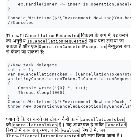
    ex.Handle(inner => inner is OperationCanceledE
}

Console.WriteLine($"{Environment.NewLine}You have 
विकल्प के रूप में, रद्द करने
ThrowIfCancellationRequested
का अनुरोध
साथ पता लगाया जा
IsCancellationRequested
सकता है और एक
मैन्युअल रूप
OperationCanceledException
से फेंका जा सकता है:
//New task delegate

int i = 1;

var myCancellationToken = (CancellationToken)state
while(!myCancellationToken.IsCancellationRequested
{

    Console.Write("{0} ", i++);

    Thread.Sleep(1000);

}

Console.WriteLine($"{Environment.NewLine}Ouch, I h
ध्यान दें कि रद्द करने का टोकन कैसे कार्य
cancellationToken
को
है। यह आवश्यक है ताकि
cancellationToken
Canceled
स्थिति में कार्य संक्रमण, न कि
स्थिति में, जब
Faulted
को लागू किया जाता है।
ThrowIfCancellationRequested