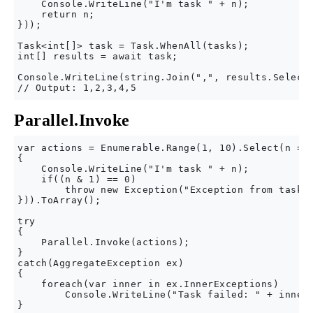
    Console.WriteLine("I'm task " + n);

    return n;

}));

Task<int[]> task = Task.WhenAll(tasks);

int[] results = await task;

Console.WriteLine(string.Join(",", results.Select(
Parallel.Invoke
var actions = Enumerable.Range(1, 10).Select(n => 
{

    Console.WriteLine("I'm task " + n);

    if((n & 1) == 0)

        throw new Exception("Exception from task "
})).ToArray();

try

{

    Parallel.Invoke(actions);

}

catch(AggregateException ex)

{

    foreach(var inner in ex.InnerExceptions)

        Console.WriteLine("Task failed: " + inner.