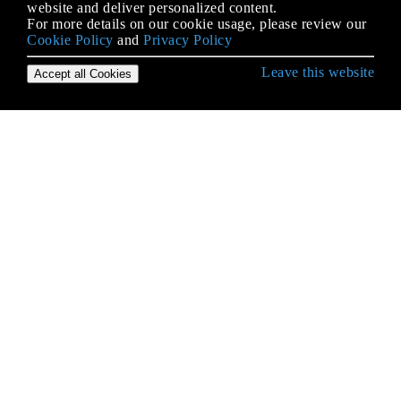
website and deliver personalized content.
For more details on our cookie usage, please review our
Cookie Policy
and
Privacy Policy
Leave this website
Accept all Cookies
.NET फ्रेमवर्क से शुरुआत करना
.NET कोर
.NET में JSON, Newtonsoft.Json के साथ
.नेट फ्रेमवर्क का उपयोग करके समानांतर प्रसंस्करण
ADO.NET
ASP.NET के लिए स्मार्ट अंतर्राष्ट्रीयकरण का उपयोग करके
ASP.NET MVC में वैश्वीकरण
CLR
HTTP क्लाइंट
HTTP सर्वर
JSON सीरियल