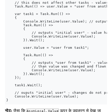
    // this does not affect other tasks - values a
    Task.Run(() => user.Value = "user from another
    var task1 = Task.Run(() =>

    {

        Console.WriteLine(user.Value); // outputs 
        Task.Run(() =>

        {

            // outputs "initial user" - value has 
            Console.WriteLine(user.Value);

        }).Wait();

        user.Value = "user from task1";

        Task.Run(() =>

        {

            // outputs "user from task1" - value h
            // than value was changed and flown to
            Console.WriteLine(user.Value);

        }).Wait();

    });

    task1.Wait();

    // ouputs "initial user" - changes do not prop
    Console.WriteLine(user.Value); 

नोट:
जैसा कि
ऊपर के उदाहरण से देखा जा
AsynLocal.Value