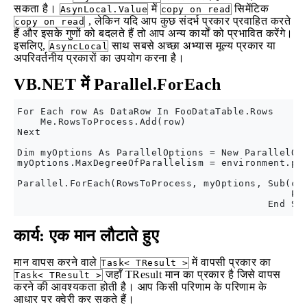
सकता है।
में
सिमेंटिक
AsynLocal.Value
copy on read
, लेकिन यदि आप कुछ संदर्भ प्रकार प्रवाहित करते
copy on read
हैं और इसके गुणों को बदलते हैं तो आप अन्य कार्यों को प्रभावित करेंगे।
इसलिए,
साथ सबसे अच्छा अभ्यास मूल्य प्रकार या
AsyncLocal
अपरिवर्तनीय प्रकारों का उपयोग करना है।
VB.NET में Parallel.ForEach
For Each row As DataRow In FooDataTable.Rows

    Me.RowsToProcess.Add(row)

Next

Dim myOptions As ParallelOptions = New ParallelOpt
myOptions.MaxDegreeOfParallelism = environment.pro
Parallel.ForEach(RowsToProcess, myOptions, Sub(cur
                                               Pro
कार्य: एक मान लौटाते हुए
मान वापस करने वाले
में वापसी प्रकार का
Task< TResult >
जहाँ TResult मान का प्रकार है जिसे वापस
Task< TResult >
करने की आवश्यकता होती है। आप किसी परिणाम के परिणाम के
आधार पर क्वेरी कर सकते हैं।