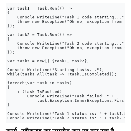
var task1 = Task.Run(() =>

{

    Console.WriteLine("Task 1 code starting...");

    throw new Exception("Oh no, exception from tas
});

var task2 = Task.Run(() =>

{

    Console.WriteLine("Task 2 code starting...");

    throw new Exception("Oh no, exception from tas
});

var tasks = new[] {task1, task2};

Console.WriteLine("Starting tasks...");

while(tasks.All(task => !task.IsCompleted));

foreach(var task in tasks)

{

    if(task.IsFaulted)

        Console.WriteLine("Task failed: " +

            task.Exception.InnerExceptions.First()
}

Console.WriteLine("Task 1 status is: " + task1.Sta