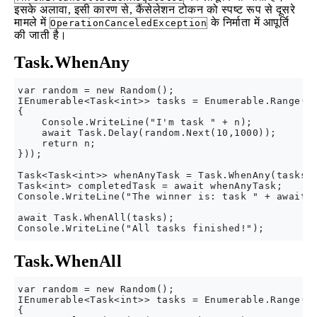
इसके अलावा, इसी कारण से, कैंसेलेशन टोकन को स्पष्ट रूप से दूसरे
मामले में
के निर्माता में आपूर्ति
OperationCanceledException
की जाती है।
Task.WhenAny
var random = new Random();

IEnumerable<Task<int>> tasks = Enumerable.Range(1,
{

    Console.WriteLine("I'm task " + n);

    await Task.Delay(random.Next(10,1000));

    return n;

}));

Task<Task<int>> whenAnyTask = Task.WhenAny(tasks);
Task<int> completedTask = await whenAnyTask;

Console.WriteLine("The winner is: task " + await c
await Task.WhenAll(tasks);

Task.WhenAll
var random = new Random();

IEnumerable<Task<int>> tasks = Enumerable.Range(1,
{
