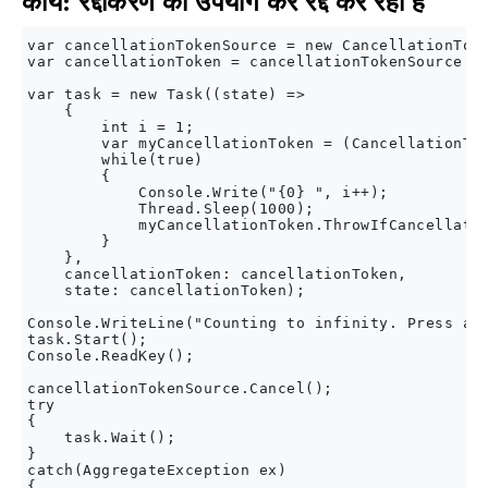
कार्य: रद्दीकरण का उपयोग कर रद्द कर रहा है
var cancellationTokenSource = new CancellationToke
var cancellationToken = cancellationTokenSource.To
var task = new Task((state) =>

    {

        int i = 1;

        var myCancellationToken = (CancellationTok
        while(true)

        {

            Console.Write("{0} ", i++);

            Thread.Sleep(1000);

            myCancellationToken.ThrowIfCancellatio
        }

    },

    cancellationToken: cancellationToken,

    state: cancellationToken);

Console.WriteLine("Counting to infinity. Press any
task.Start();

Console.ReadKey();

cancellationTokenSource.Cancel();

try

{

    task.Wait();

}

catch(AggregateException ex)

{
