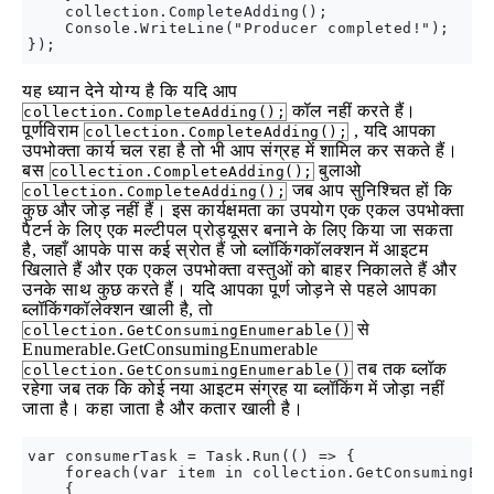
    collection.CompleteAdding();

    Console.WriteLine("Producer completed!");

यह ध्यान देने योग्य है कि यदि आप
कॉल नहीं करते हैं।
collection.CompleteAdding();
पूर्णविराम
, यदि आपका
collection.CompleteAdding();
उपभोक्ता कार्य चल रहा है तो भी आप संग्रह में शामिल कर सकते हैं।
बस
बुलाओ
collection.CompleteAdding();
जब आप सुनिश्चित हों कि
collection.CompleteAdding();
कुछ और जोड़ नहीं हैं। इस कार्यक्षमता का उपयोग एक एकल उपभोक्ता
पैटर्न के लिए एक मल्टीपल प्रोड्यूसर बनाने के लिए किया जा सकता
है, जहाँ आपके पास कई स्रोत हैं जो ब्लॉकिंगकॉलक्शन में आइटम
खिलाते हैं और एक एकल उपभोक्ता वस्तुओं को बाहर निकालते हैं और
उनके साथ कुछ करते हैं। यदि आपका पूर्ण जोड़ने से पहले आपका
ब्लॉकिंगकॉलेक्शन खाली है, तो
से
collection.GetConsumingEnumerable()
Enumerable.GetConsumingEnumerable
तब तक ब्लॉक
collection.GetConsumingEnumerable()
रहेगा जब तक कि कोई नया आइटम संग्रह या ब्लॉकिंग में जोड़ा नहीं
जाता है। कहा जाता है और कतार खाली है।
var consumerTask = Task.Run(() => {

    foreach(var item in collection.GetConsumingEnu
    {
