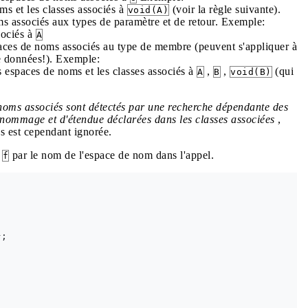
ms et les classes associés à
(voir la règle suivante).
void(A)
ms associés aux types de paramètre et de retour. Exemple:
sociés à
A
paces de noms associés au type de membre (peuvent s'appliquer à
de données!). Exemple:
s espaces de noms et les classes associés à
,
,
(qui
A
B
void(B)
e noms associés sont détectés par une recherche dépendante des
 nommage et d'étendue déclarées dans les classes associées
,
es est cependant ignorée.
r
par le nom de l'espace de nom dans l'appel.
f
;
