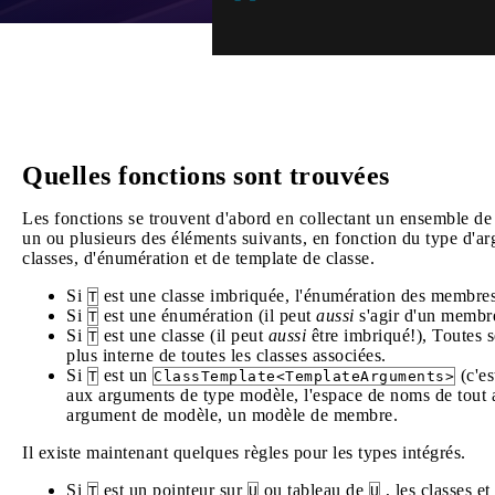
Quelles fonctions sont trouvées
Les fonctions se trouvent d'abord en collectant un ensemble d
un ou plusieurs des éléments suivants, en fonction du type d'
classes, d'énumération et de template de classe.
Si
est une classe imbriquée, l'énumération des membres, 
T
Si
est une énumération (il peut
aussi
s'agir d'un membre
T
Si
est une classe (il peut
aussi
être imbriqué!), Toutes s
T
plus interne de toutes les classes associées.
Si
est un
(c'e
T
ClassTemplate<TemplateArguments>
aux arguments de type modèle, l'espace de noms de tout 
argument de modèle, un modèle de membre.
Il existe maintenant quelques règles pour les types intégrés.
Si
est un pointeur sur
ou tableau de
, les classes e
T
U
U