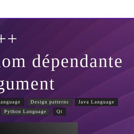
++
nom dépendante
rgument
Language
Design patterns
Java Language
Python Language
Qt