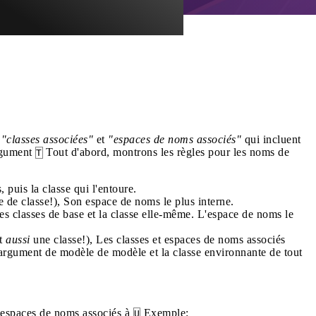
e
"classes associées"
et
"espaces de noms associés"
qui incluent
argument
Tout d'abord, montrons les règles pour les noms de
T
puis la classe qui l'entoure.
 de classe!), Son espace de noms le plus interne.
es classes de base et la classe elle-même. L'espace de noms le
st
aussi
une classe!), Les classes et espaces de noms associés
argument de modèle de modèle et la classe environnante de tout
t espaces de noms associés à
Exemple:
U