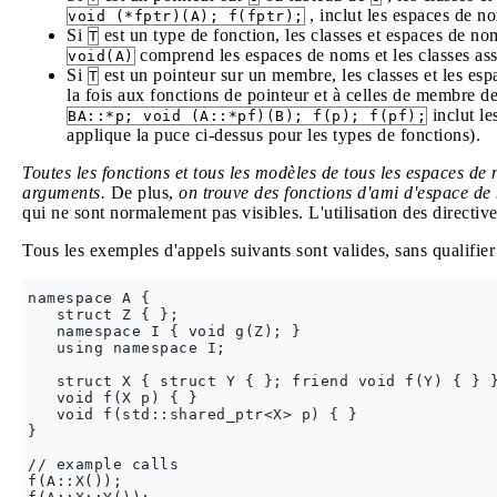
, inclut les espaces de no
void (*fptr)(A); f(fptr);
Si
est un type de fonction, les classes et espaces de no
T
comprend les espaces de noms et les classes as
void(A)
Si
est un pointeur sur un membre, les classes et les es
T
la fois aux fonctions de pointeur et à celles de membre 
inclut le
BA::*p; void (A::*pf)(B); f(p); f(pf);
applique la puce ci-dessus pour les types de fonctions).
Toutes les fonctions et tous les modèles de tous les espaces d
arguments.
De plus,
on trouve des fonctions d'ami d'espace de
qui ne sont normalement pas visibles. L'utilisation des directiv
Tous les exemples d'appels suivants sont valides, sans qualifie
namespace A {

   struct Z { };

   namespace I { void g(Z); }

   using namespace I;

   struct X { struct Y { }; friend void f(Y) { } }
   void f(X p) { }

   void f(std::shared_ptr<X> p) { }

}

// example calls

f(A::X());
