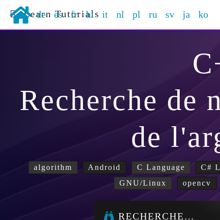
Learn Tutorials
de
es
fr
hi
it
nl
pl
ru
sv
ja
ko
C
Recherche de 
de l'a
algorithm
Android
C Language
C# 
GNU/Linux
opencv
RECHERCHE…