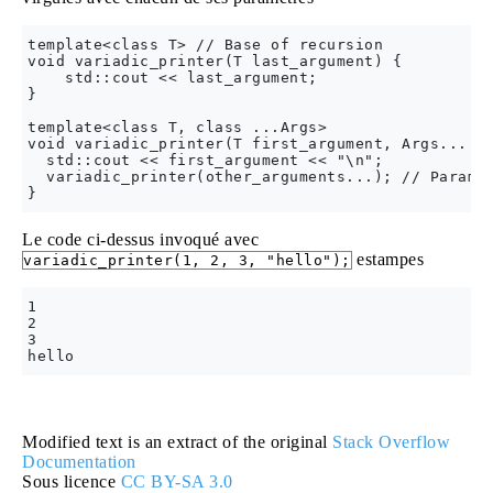
template<class T> // Base of recursion

void variadic_printer(T last_argument) {

    std::cout << last_argument;

}

template<class T, class ...Args> 

void variadic_printer(T first_argument, Args... ot
  std::cout << first_argument << "\n";

  variadic_printer(other_arguments...); // Paramet
Le code ci-dessus invoqué avec
estampes
variadic_printer(1, 2, 3, "hello");
1

2

3

Modified text is an extract of the original
Stack Overflow
Documentation
Sous licence
CC BY-SA 3.0