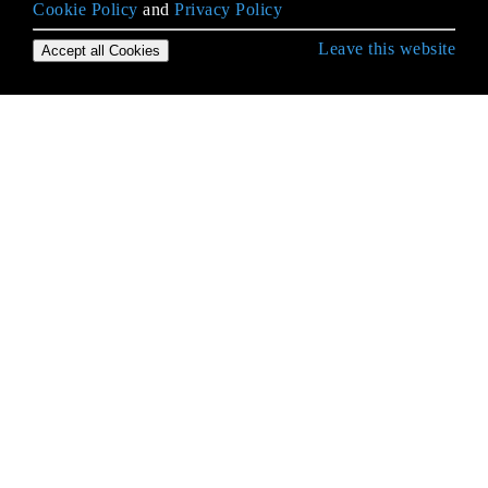
Cookie Policy
and
Privacy Policy
Leave this website
Accept all Cookies
Démarrer avec C ++
Algorithmes de bibliothèque standard
Alignement
Arithmétique en virgule flottante
auto
Bit Manipulation
Boucles
C incompatibilités
Catégories de valeur
Champs de bits
Classes / Structures
Compiler et construire