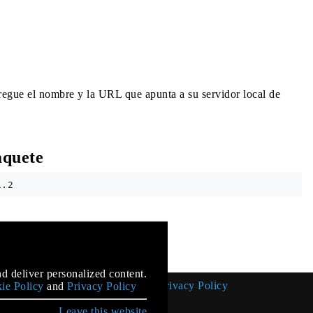
regue el nombre y la URL que apunta a su servidor local de
aquete
mentation
d deliver personalized content.
Cookie Policy
Privacy Policy
ie Policy
and
Privacy Policy
Leave this website