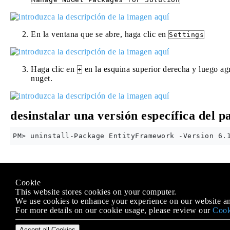
En la ventana que se abre, haga clic en
Settings
Haga clic en
en la esquina superior derecha y luego ag
+
nuget.
desinstalar una versión específica del p
Modified text is an extract of the original
Stack Overflow Docu
Cookie
Licenciado bajo
CC BY-SA 3.0
This website stores cookies on your computer.
No afiliado a
Stack Overflow
We use cookies to enhance your experience on our website an
For more details on our cookie usage, please review our
Cook
Accept all Cookies