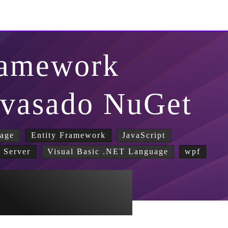
ramework
nvasado NuGet
age
Entity Framework
JavaScript
 Server
Visual Basic .NET Language
wpf