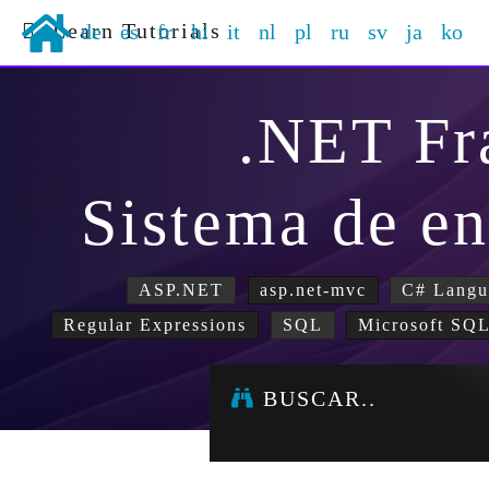
Learn Tutorials
de
es
fr
hi
it
nl
pl
ru
sv
ja
ko
.NET F
Sistema de e
ASP.NET
asp.net-mvc
C# Langu
Regular Expressions
SQL
Microsoft SQL
BUSCAR..