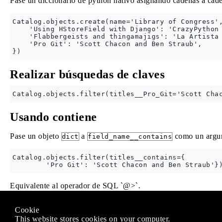
Pase un diccionario de python nativo asignando cadenas a cad
Catalog.objects.create(name='Library of Congress',
    'Using HStoreField with Django': 'CrazyPython 
    'Flabbergeists and thingamajigs': 'La Artista 
    'Pro Git': 'Scott Chacon and Ben Straub',

Realizar búsquedas de claves
Usando contiene
Pase un objeto
a
como un argum
dict
field_name__contains
Catalog.objects.filter(titles__contains={

Equivalente al operador de SQL `@>`.
Modified text is an extract of the original
Stack Overflow Docu
Cookie
Licenciado bajo
CC BY-SA 3.0
This website stores cookies on your computer.
No afiliado a
Stack Overflow