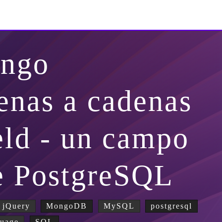
ango
enas a cadenas
eld - un campo
de PostgreSQL
jQuery
MongoDB
MySQL
postgresql
guage
SQL