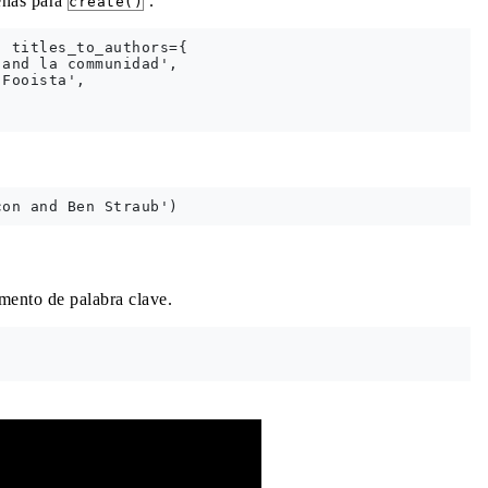
enas para
.
create()
 titles_to_authors={

and la communidad',

Fooista',

ento de palabra clave.
mentation