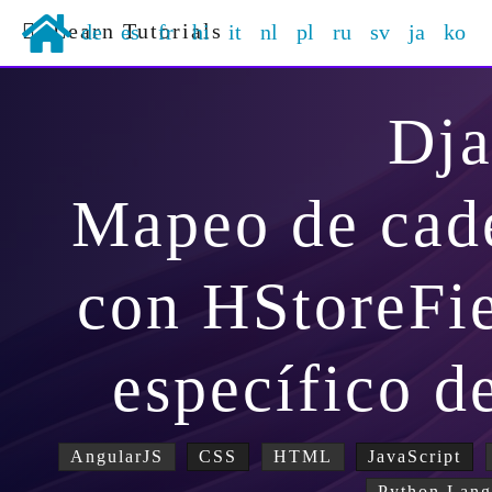
Learn Tutorials
de
es
fr
hi
it
nl
pl
ru
sv
ja
ko
Dj
Mapeo de cad
con HStoreFi
específico 
AngularJS
CSS
HTML
JavaScript
Python Lan