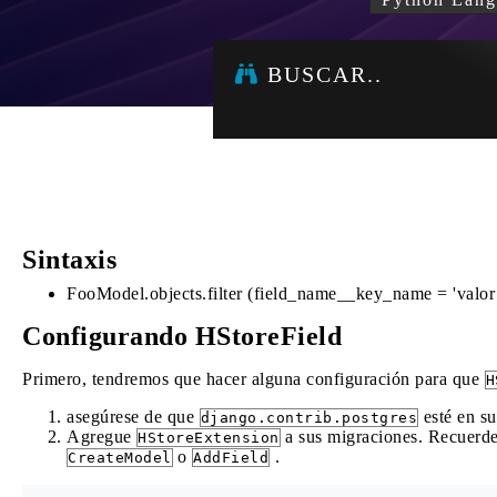
BUSCAR..
Sintaxis
FooModel.objects.filter (field_name__key_name = 'valor 
Configurando HStoreField
Primero, tendremos que hacer alguna configuración para que
H
asegúrese de que
esté en 
django.contrib.postgres
Agregue
a sus migraciones. Recuerd
HStoreExtension
o
.
CreateModel
AddField