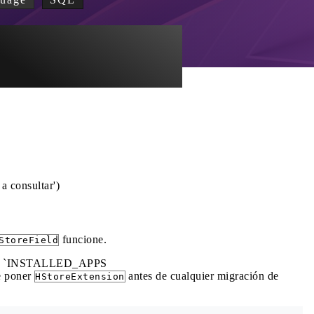
a consultar')
funcione.
StoreField
su `INSTALLED_APPS
e poner
antes de cualquier migración de
HStoreExtension